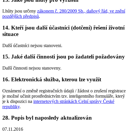
Lhůty jsou určeny
zákonem č. 280/2009 Sb., daňový řád, ve znění
pozdějších předpisů
.
14. Kteří jsou další účastníci (dotčení) řešení životní
situace
Další účastníci nejsou stanoveni.
15. Jaké další činnosti jsou po žadateli požadovány
Další činnosti nejsou stanoveny.
16. Elektronická služba, kterou lze využít
Oznámení o změně registračních údajů / žádost o zrušení registrace
je možné učinit prostřednictvím tzv. inteligentního formuláře, který
je k dispozici na
internetových stránkách Celní správy České
republiky
.
28. Popis byl naposledy aktualizován
07.11.2016