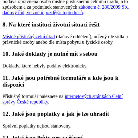
podává oprávněná osoba místně příslušnému celnímu úřadu, a to
způsobem a za podmínek stanovených
zákonem č. 280/2009 Sb.,
daňový řád, ve znění pozdějších předpisů
.
8. Na které instituci životní situaci řešit
Místně příslušný celní úřad
(daňové oddělení), určený dle sídla u
právnické osoby anebo dle místa pobytu u fyzické osoby.
10. Jaké doklady je nutné mít s sebou
Doklady, které nebyly podány elektronicky.
11. Jaké jsou potřebné formuláře a kde jsou k
dispozici
Příslušný formulář naleznete na
internetových stránkách Celní
správy České republiky
.
12. Jaké jsou poplatky a jak je lze uhradit
Správní poplatky nejsou stanoveny.
13. Jaké jsou lhůty pro vyřízení