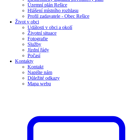
Územní plán Rešice
Hlášení místního rozhlasu
Profil zadavatele - Obec Rešice
Život v obci
Události v obci a okolí
Životní situace
Fotografie
Služby
Jízdní řády
Počasí
Kontakty
Kontakt
Napište nám
Důležité odkazy
Mapa webu