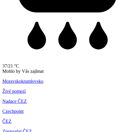
37/21 °C
Mohlo by Vás zajímat
Moravskokrumlovsko
Živé pomezí
Nadace ČEZ
Czechpoint
ČEZ
Zpravodaj ČEZ