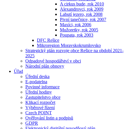
A cirkus bude, rok 2010
Alexandrovci, rok 2009
Labutí jezero, rok 2008
Pivní tanečnice, rok 2007
Maxíci, rok 2006
Mužoretky, rok 2005
Poupata, rok 2003
DFC Rešice
Mikroregion Moravskokrumlovsko
Strategický plán rozvoje obce Rešice na období 2021-
2025
Odpadové hospodářství v obci
Národní plán obnovy
Úřad
Úřední deska
E-podatelna
Povinné informace
Úřední hodiny
Zastupitelstvo obce
Klikací rozpočet
Výběrové řízení
Czech POINT
Ověřování listin a podpisů
GDPR
Elektronický digitální povodňový plán