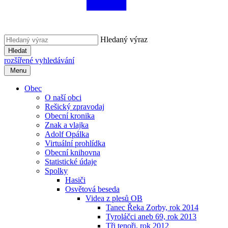
Hledaný výraz
Hledat
rozšířené vyhledávání
Menu
Obec
O naší obci
Rešický zpravodaj
Obecní kronika
Znak a vlajka
Adolf Opálka
Virtuální prohlídka
Obecní knihovna
Statistické údaje
Spolky
Hasiči
Osvětová beseda
Videa z plesů OB
Tanec Řeka Zorby, rok 2014
Tyroláčci aneb 69, rok 2013
Tři tenoři, rok 2012