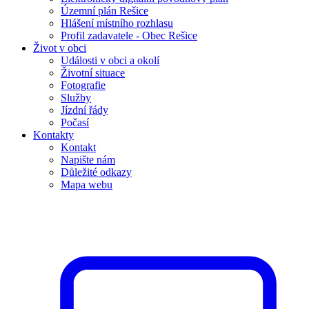
Územní plán Rešice
Hlášení místního rozhlasu
Profil zadavatele - Obec Rešice
Život v obci
Události v obci a okolí
Životní situace
Fotografie
Služby
Jízdní řády
Počasí
Kontakty
Kontakt
Napište nám
Důležité odkazy
Mapa webu