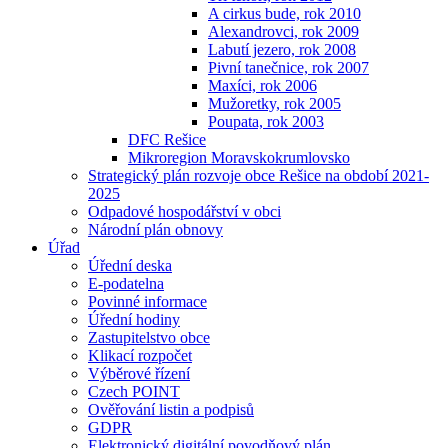
A cirkus bude, rok 2010
Alexandrovci, rok 2009
Labutí jezero, rok 2008
Pivní tanečnice, rok 2007
Maxíci, rok 2006
Mužoretky, rok 2005
Poupata, rok 2003
DFC Rešice
Mikroregion Moravskokrumlovsko
Strategický plán rozvoje obce Rešice na období 2021-
2025
Odpadové hospodářství v obci
Národní plán obnovy
Úřad
Úřední deska
E-podatelna
Povinné informace
Úřední hodiny
Zastupitelstvo obce
Klikací rozpočet
Výběrové řízení
Czech POINT
Ověřování listin a podpisů
GDPR
Elektronický digitální povodňový plán