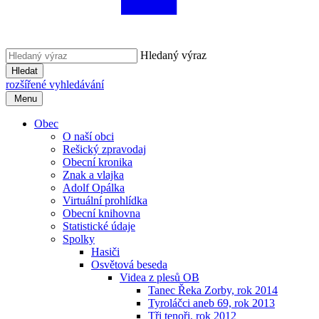
Hledaný výraz
Hledat
rozšířené vyhledávání
Menu
Obec
O naší obci
Rešický zpravodaj
Obecní kronika
Znak a vlajka
Adolf Opálka
Virtuální prohlídka
Obecní knihovna
Statistické údaje
Spolky
Hasiči
Osvětová beseda
Videa z plesů OB
Tanec Řeka Zorby, rok 2014
Tyroláčci aneb 69, rok 2013
Tři tenoři, rok 2012