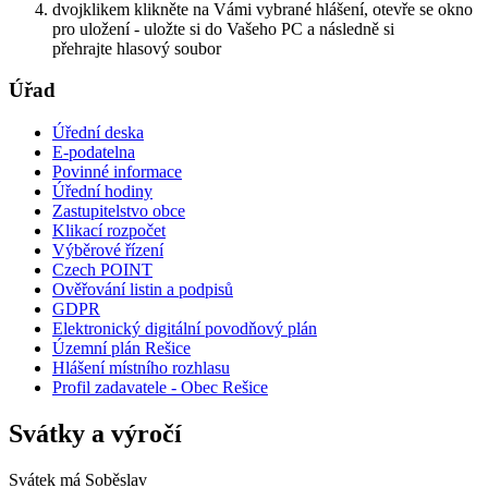
dvojklikem klikněte na Vámi vybrané hlášení, otevře se okno
pro uložení - uložte si do Vašeho PC a následně si
přehrajte hlasový soubor
Úřad
Úřední deska
E-podatelna
Povinné informace
Úřední hodiny
Zastupitelstvo obce
Klikací rozpočet
Výběrové řízení
Czech POINT
Ověřování listin a podpisů
GDPR
Elektronický digitální povodňový plán
Územní plán Rešice
Hlášení místního rozhlasu
Profil zadavatele - Obec Rešice
Svátky a výročí
Svátek má
Soběslav