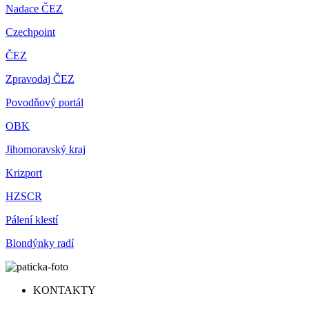
Nadace ČEZ
Czechpoint
ČEZ
Zpravodaj ČEZ
Povodňový portál
OBK
Jihomoravský kraj
Krizport
HZSCR
Pálení klestí
Blondýnky radí
KONTAKTY