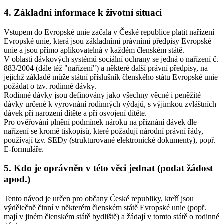
4. Základní informace k životní situaci
Vstupem do Evropské unie začala v České republice platit nařízení
Evropské unie, která jsou základními právními předpisy Evropské
unie a jsou přímo aplikovatelná v každém členském státě.
V oblasti dávkových systémů sociální ochrany se jedná o nařízení č.
883/2004 (dále též "nařízení") a některé další právní předpisy, na
jejichž základě může státní příslušník členského státu Evropské unie
požádat o tzv. rodinné dávky.
Rodinné dávky jsou definovány jako všechny věcné i peněžité
dávky určené k vyrovnání rodinných výdajů, s výjimkou zvláštních
dávek při narození dítěte a při osvojení dítěte.
Pro ověřování plnění podmínek nároku na přiznání dávek dle
nařízení se kromě tiskopisů, které požadují národní právní řády,
používají tzv. SEDy (strukturované elektronické dokumenty), popř.
E-formuláře.
5. Kdo je oprávněn v této věci jednat (podat žádost
apod.)
Tento návod je určen pro občany České republiky, kteří jsou
výdělečně činní v některém členském státě Evropské unie (popř.
mají v jiném členském státě bydliště) a žádají v tomto státě o rodinné