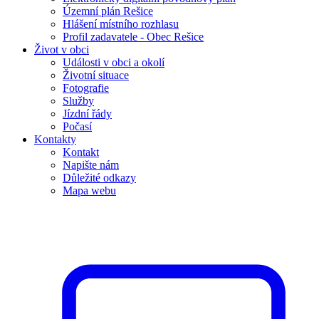
Územní plán Rešice
Hlášení místního rozhlasu
Profil zadavatele - Obec Rešice
Život v obci
Události v obci a okolí
Životní situace
Fotografie
Služby
Jízdní řády
Počasí
Kontakty
Kontakt
Napište nám
Důležité odkazy
Mapa webu