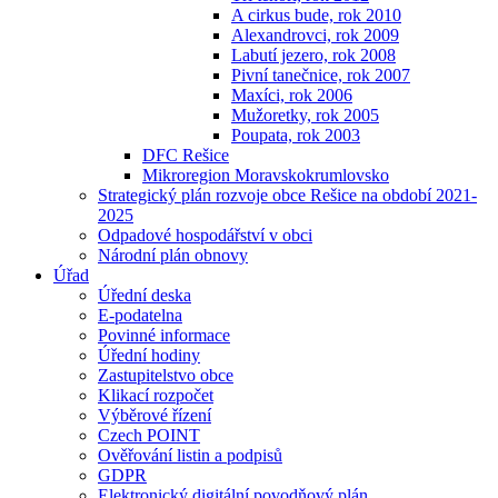
A cirkus bude, rok 2010
Alexandrovci, rok 2009
Labutí jezero, rok 2008
Pivní tanečnice, rok 2007
Maxíci, rok 2006
Mužoretky, rok 2005
Poupata, rok 2003
DFC Rešice
Mikroregion Moravskokrumlovsko
Strategický plán rozvoje obce Rešice na období 2021-
2025
Odpadové hospodářství v obci
Národní plán obnovy
Úřad
Úřední deska
E-podatelna
Povinné informace
Úřední hodiny
Zastupitelstvo obce
Klikací rozpočet
Výběrové řízení
Czech POINT
Ověřování listin a podpisů
GDPR
Elektronický digitální povodňový plán