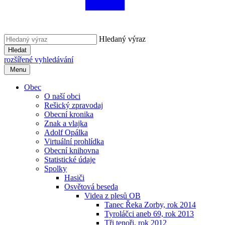
Hledaný výraz
Hledat
rozšířené vyhledávání
Menu
Obec
O naší obci
Rešický zpravodaj
Obecní kronika
Znak a vlajka
Adolf Opálka
Virtuální prohlídka
Obecní knihovna
Statistické údaje
Spolky
Hasiči
Osvětová beseda
Videa z plesů OB
Tanec Řeka Zorby, rok 2014
Tyroláčci aneb 69, rok 2013
Tři tenoři, rok 2012