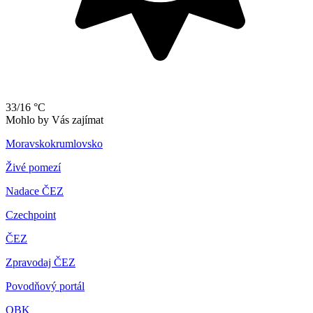
33/16 °C
Mohlo by Vás zajímat
Moravskokrumlovsko
Živé pomezí
Nadace ČEZ
Czechpoint
ČEZ
Zpravodaj ČEZ
Povodňový portál
OBK