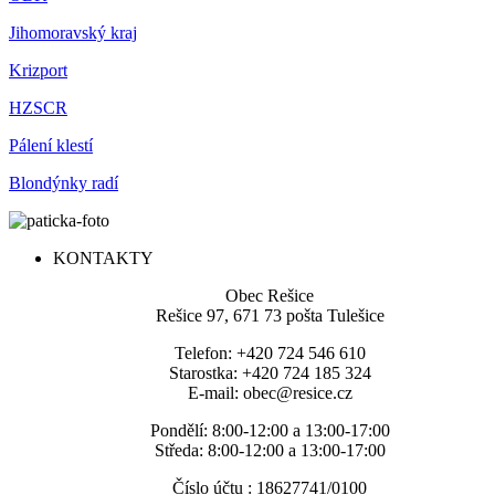
Jihomoravský kraj
Krizport
HZSCR
Pálení klestí
Blondýnky radí
KONTAKTY
Obec Rešice
Rešice 97, 671 73 pošta Tulešice
Telefon: +420 724 546 610
Starostka: +420 724 185 324
E-mail: obec@resice.cz
Pondělí: 8:00-12:00 a 13:00-17:00
Středa: 8:00-12:00 a 13:00-17:00
Číslo účtu : 18627741/0100