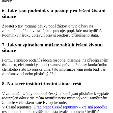
dávky.
6. Jaké jsou podmínky a postup pro řešení životní
situace
Žadatel o tzv. rodinné dávky podá žádost o tyto dávky na
zahraničním úřadu ve státě, kde pracuje, popř. kde má bydliště.
Podmínky nároku upravují právní předpisy příslušného státu.
7. Jakým způsobem můžete zahájit řešení životní
situace
Formu a způsob podání žádosti (osobně, písemně, na předepsaném
tiskopisu, elektronicky apod.) stanoví právní předpisy konkrétního
členského státu Evropské unie; tyto informace vám podá buď váš
zaměstnavatel nebo příslušný úřad.
8. Na které instituci životní situaci řešit
V zahraničí
: Úřady obdobné českým, které jsou příslušné k výplatě
rodinných dávek dle místa bydliště nebo místa výkonu zaměstnání
žadatele v členském státě Evropské unie.
V České republice
:
Úřad práce České republiky - krajská pobočka
,
resp. kontaktní pracoviště dle místa trvalého pobytu / bydliště