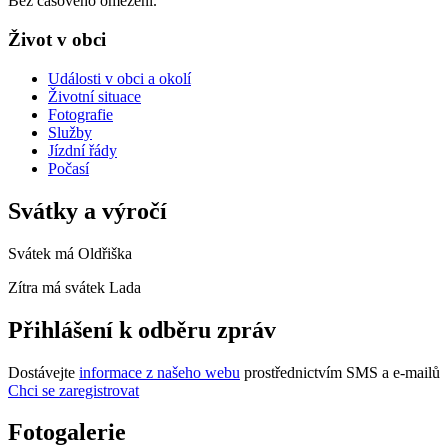
Bez časového omezení.
Život v obci
Události v obci a okolí
Životní situace
Fotografie
Služby
Jízdní řády
Počasí
Svátky a výročí
Svátek má
Oldřiška
Zítra má svátek
Lada
Přihlášení k odběru zpráv
Dostávejte
informace z našeho webu
prostřednictvím SMS a e-mailů
Chci se zaregistrovat
Fotogalerie