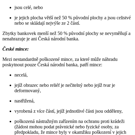
jsou celé, nebo
je jejich plocha větší než 50 % původní plochy a jsou celistvé
nebo se skládají nejvýše ze 2 částí.
Zbytky bankovek menší než 50 % původní plochy se nevyměňují a
nenahrazuje je ani Česká národní banka.
České mince:
Mezi nestandardně poškozené mince, za které může náhradu
poskytnout pouze Česká národní banka, patří mince:
necelá,
jejíž obrazec nebo reliéf je nečitelný nebo jejíž tvar je
deformovaný,
nastřižená,
vyrobená z více částí, jejíž jednotlivé části jsou odděleny,
poškozená nástražným zařízením na ochranu proti krádeži
(žádost mohou podat právnické nebo fyzické osoby, za
předpokladu, že mince byly v okamžiku poškození v jejich