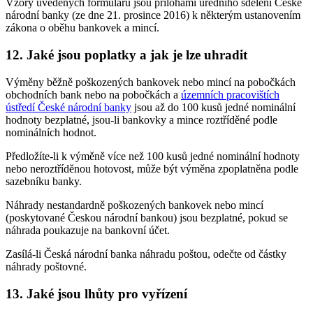
Vzory uvedených formulářů jsou přílohami úředního sdělení České
národní banky (ze dne 21. prosince 2016) k některým ustanovením
zákona o oběhu bankovek a mincí.
12. Jaké jsou poplatky a jak je lze uhradit
Výměny běžně poškozených bankovek nebo mincí na pobočkách
obchodních bank nebo na pobočkách a
územních pracovištích
ústředí České národní banky
jsou až do 100 kusů jedné nominální
hodnoty bezplatné, jsou-li bankovky a mince roztříděné podle
nominálních hodnot.
Předložíte-li k výměně více než 100 kusů jedné nominální hodnoty
nebo neroztříděnou hotovost, může být výměna zpoplatněna podle
sazebníku banky.
Náhrady nestandardně poškozených bankovek nebo mincí
(poskytované Českou národní bankou) jsou bezplatné, pokud se
náhrada poukazuje na bankovní účet.
Zasílá-li Česká národní banka náhradu poštou, odečte od částky
náhrady poštovné.
13. Jaké jsou lhůty pro vyřízení