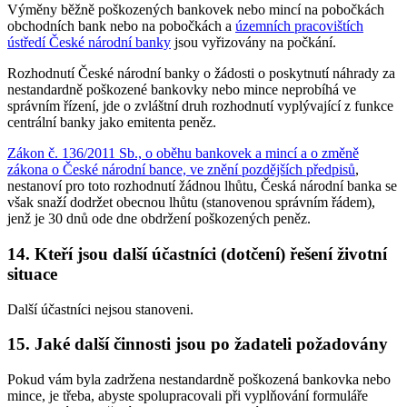
Výměny běžně poškozených bankovek nebo mincí na pobočkách
obchodních bank nebo na pobočkách a
územních pracovištích
ústředí České národní banky
jsou vyřizovány na počkání.
Rozhodnutí České národní banky o žádosti o poskytnutí náhrady za
nestandardně poškozené bankovky nebo mince neprobíhá ve
správním řízení, jde o zvláštní druh rozhodnutí vyplývající z funkce
centrální banky jako emitenta peněz.
Zákon č. 136/2011 Sb., o oběhu bankovek a mincí a o změně
zákona o České národní bance, ve znění pozdějších předpisů
,
nestanoví pro toto rozhodnutí žádnou lhůtu, Česká národní banka se
však snaží dodržet obecnou lhůtu (stanovenou správním řádem),
jenž je 30 dnů ode dne obdržení poškozených peněz.
14. Kteří jsou další účastníci (dotčení) řešení životní
situace
Další účastníci nejsou stanoveni.
15. Jaké další činnosti jsou po žadateli požadovány
Pokud vám byla zadržena nestandardně poškozená bankovka nebo
mince, je třeba, abyste spolupracovali při vyplňování formuláře