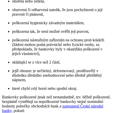
ohořelá nebo zetlelá,
obarvená či odbarvená natolik, že jsou pochybnosti o její
pravosti či platnosti,
poškozená hygienicky závadným materiálem,
poškozena tak, že není možné ověřit její pravost,
poškozená nástražným zařízením na ochranu proti krádeži
(žádost mohou podat právnické nebo fyzické osoby, za
předpokladu, že bankovky byly v okamžiku poškození v
jejich vlastnictví),
skládající se z více než 2 částí,
jejíž obrazec je nečitelný, deformovaný, proděravělý v
důsledku úředního znehodnocení nebo úředně přetištěný
nápisem,
které chybí celý horní nebo spodní okraj.
Bankovky poškozené jinak než nestandardně, tzv. běžně poškozené,
bezplatně vyměňují za nepoškozené bankovky stejné nominální
hodnoty pobočky obchodních bank a
zastoupení České národní
banky
, pokud: