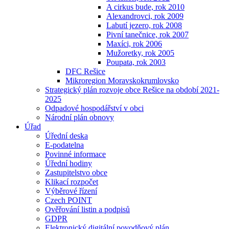
A cirkus bude, rok 2010
Alexandrovci, rok 2009
Labutí jezero, rok 2008
Pivní tanečnice, rok 2007
Maxíci, rok 2006
Mužoretky, rok 2005
Poupata, rok 2003
DFC Rešice
Mikroregion Moravskokrumlovsko
Strategický plán rozvoje obce Rešice na období 2021-
2025
Odpadové hospodářství v obci
Národní plán obnovy
Úřad
Úřední deska
E-podatelna
Povinné informace
Úřední hodiny
Zastupitelstvo obce
Klikací rozpočet
Výběrové řízení
Czech POINT
Ověřování listin a podpisů
GDPR
Elektronický digitální povodňový plán