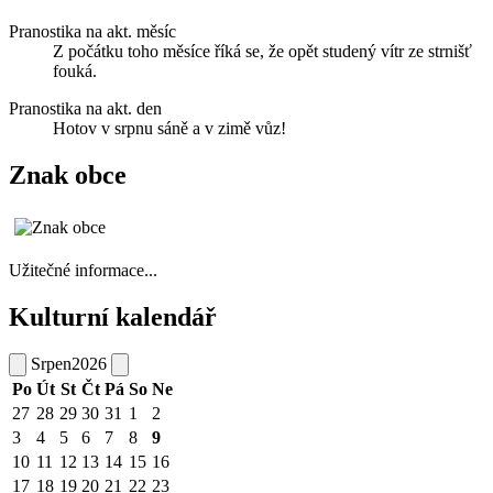
Pranostika na akt. měsíc
Z počátku toho měsíce říká se, že opět studený vítr ze strnišť
fouká.
Pranostika na akt. den
Hotov v srpnu sáně a v zimě vůz!
Znak obce
Užitečné informace...
Kulturní kalendář
Srpen
2026
Po
Út
St
Čt
Pá
So
Ne
27
28
29
30
31
1
2
3
4
5
6
7
8
9
10
11
12
13
14
15
16
17
18
19
20
21
22
23