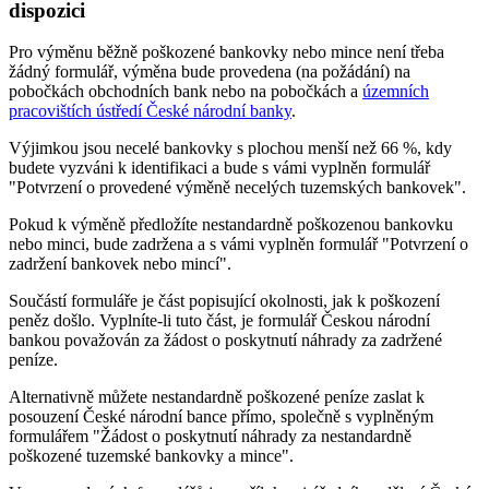
dispozici
Pro výměnu běžně poškozené bankovky nebo mince není třeba
žádný formulář, výměna bude provedena (na požádání) na
pobočkách obchodních bank nebo na pobočkách a
územních
pracovištích ústředí České národní banky
.
Výjimkou jsou necelé bankovky s plochou menší než 66 %, kdy
budete vyzváni k identifikaci a bude s vámi vyplněn formulář
"Potvrzení o provedené výměně necelých tuzemských bankovek".
Pokud k výměně předložíte nestandardně poškozenou bankovku
nebo minci, bude zadržena a s vámi vyplněn formulář "Potvrzení o
zadržení bankovek nebo mincí".
Součástí formuláře je část popisující okolnosti, jak k poškození
peněz došlo. Vyplníte-li tuto část, je formulář Českou národní
bankou považován za žádost o poskytnutí náhrady za zadržené
peníze.
Alternativně můžete nestandardně poškozené peníze zaslat k
posouzení České národní bance přímo, společně s vyplněným
formulářem "Žádost o poskytnutí náhrady za nestandardně
poškozené tuzemské bankovky a mince".