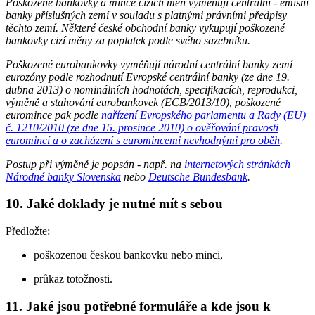
Poškozené bankovky a mince cizích měn vyměňují centrální - emisní
banky příslušných zemí v souladu s platnými právními předpisy
těchto zemí. Některé české obchodní banky vykupují poškozené
bankovky cizí měny za poplatek podle svého sazebníku.
Poškozené eurobankovky vyměňují národní centrální banky zemí
eurozóny podle rozhodnutí Evropské centrální banky (ze dne 19.
dubna 2013) o nominálních hodnotách, specifikacích, reprodukci,
výměně a stahování eurobankovek (ECB/2013/10), poškozené
euromince pak podle
nařízení Evropského parlamentu a Rady (EU)
č. 1210/2010 (ze dne 15. prosince 2010) o ověřování pravosti
euromincí a o zacházení s euromincemi nevhodnými pro oběh
.
Postup při výměně je popsán - např. na
internetových stránkách
Národné banky Slovenska
nebo
Deutsche Bundesbank
.
10. Jaké doklady je nutné mít s sebou
Předložte:
poškozenou českou bankovku nebo minci,
průkaz totožnosti.
11. Jaké jsou potřebné formuláře a kde jsou k