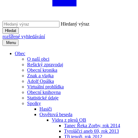
Hledaný výraz
Hledat
rozšířené vyhledávání
Menu
Obec
O naší obci
Rešický zpravodaj
Obecní kronika
Znak a vlajka
Adolf Opálka
Virtuální prohlídka
Obecní knihovna
Statistické údaje
Spolky
Hasiči
Osvětová beseda
Videa z plesů OB
Tanec Řeka Zorby, rok 2014
Tyroláčci aneb 69, rok 2013
Tři tenoři, rok 2012