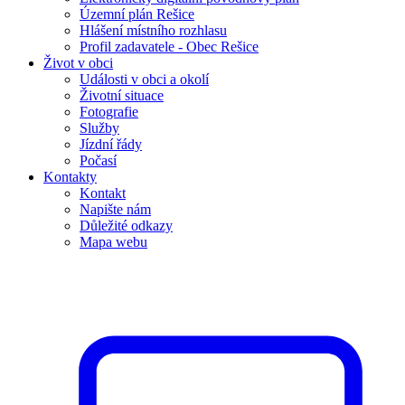
Územní plán Rešice
Hlášení místního rozhlasu
Profil zadavatele - Obec Rešice
Život v obci
Události v obci a okolí
Životní situace
Fotografie
Služby
Jízdní řády
Počasí
Kontakty
Kontakt
Napište nám
Důležité odkazy
Mapa webu