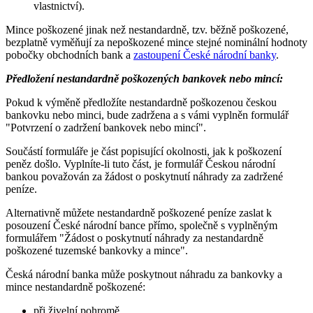
vlastnictví).
Mince poškozené jinak než nestandardně, tzv. běžně poškozené,
bezplatně vyměňují za nepoškozené mince stejné nominální hodnoty
pobočky obchodních bank a
zastoupení České národní banky
.
Předložení nestandardně poškozených bankovek nebo mincí:
Pokud k výměně předložíte nestandardně poškozenou českou
bankovku nebo minci, bude zadržena a s vámi vyplněn formulář
"Potvrzení o zadržení bankovek nebo mincí".
Součástí formuláře je část popisující okolnosti, jak k poškození
peněz došlo. Vyplníte-li tuto část, je formulář Českou národní
bankou považován za žádost o poskytnutí náhrady za zadržené
peníze.
Alternativně můžete nestandardně poškozené peníze zaslat k
posouzení České národní bance přímo, společně s vyplněným
formulářem "Žádost o poskytnutí náhrady za nestandardně
poškozené tuzemské bankovky a mince".
Česká národní banka může poskytnout náhradu za bankovky a
mince nestandardně poškozené:
při živelní pohromě,