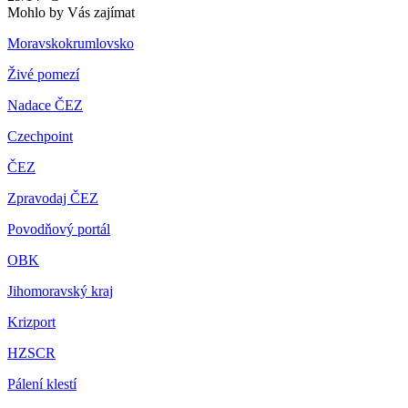
Mohlo by Vás zajímat
Moravskokrumlovsko
Živé pomezí
Nadace ČEZ
Czechpoint
ČEZ
Zpravodaj ČEZ
Povodňový portál
OBK
Jihomoravský kraj
Krizport
HZSCR
Pálení klestí