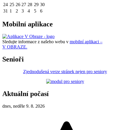
24
25
26
27
28
29
30
31
1
2
3
4
5
6
Mobilní aplikace
Sledujte informace z našeho webu v
mobilní aplikaci –
V OBRAZE.
Senioři
Zjednodušená verze stránek nejen pro seniory
Aktuální počasí
dnes, neděle 9. 8. 2026