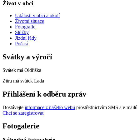
Život v obci
Události v obci a okolí
Životní situace
Fotografie
Služby
Jízdní řády
Počasí
Svátky a výročí
Svátek má
Oldřiška
Zítra má svátek
Lada
Přihlášení k odběru zpráv
Dostávejte
informace z našeho webu
prostřednictvím SMS a e-mailů
Chci se zaregistrovat
Fotogalerie
Náhodná fotogalerie