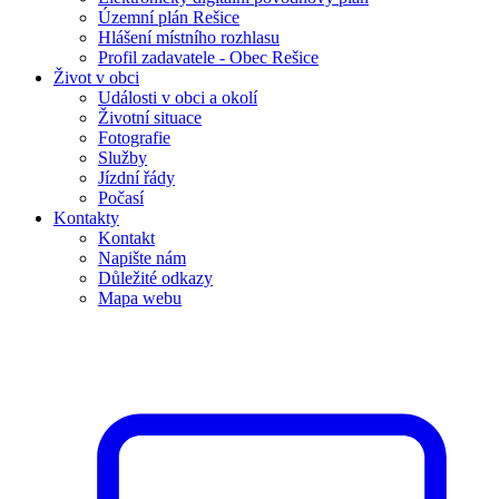
Územní plán Rešice
Hlášení místního rozhlasu
Profil zadavatele - Obec Rešice
Život v obci
Události v obci a okolí
Životní situace
Fotografie
Služby
Jízdní řády
Počasí
Kontakty
Kontakt
Napište nám
Důležité odkazy
Mapa webu