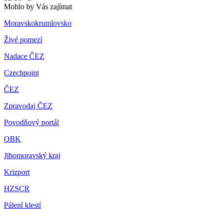
Mohlo by Vás zajímat
Moravskokrumlovsko
Živé pomezí
Nadace ČEZ
Czechpoint
ČEZ
Zpravodaj ČEZ
Povodňový portál
OBK
Jihomoravský kraj
Krizport
HZSCR
Pálení klestí