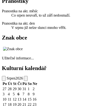
Pranostiky
Pranostika na akt. měsíc
Co srpen neuvaří, to už září nedosmaží.
Pranostika na akt. den
V srpnu již nelze slunci mnoho věřit.
Znak obce
Užitečné informace...
Kulturní kalendář
Srpen
2026
Po
Út
St
Čt
Pá
So
Ne
27
28
29
30
31
1
2
3
4
5
6
7
8
9
10
11
12
13
14
15
16
17
18
19
20
21
22
23