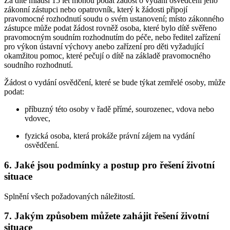
Za dítě mladší 15 let mohou podat žádost o vydání osvědčení jeho
zákonní zástupci nebo opatrovník, který k žádosti připojí
pravomocné rozhodnutí soudu o svém ustanovení; místo zákonného
zástupce může podat žádost rovněž osoba, které bylo dítě svěřeno
pravomocným soudním rozhodnutím do péče, nebo ředitel zařízení
pro výkon ústavní výchovy anebo zařízení pro děti vyžadující
okamžitou pomoc, které pečují o dítě na základě pravomocného
soudního rozhodnutí.
Žádost o vydání osvědčení, které se bude týkat zemřelé osoby, může
podat:
příbuzný této osoby v řadě přímé, sourozenec, vdova nebo
vdovec,
fyzická osoba, která prokáže právní zájem na vydání
osvědčení.
6. Jaké jsou podmínky a postup pro řešení životní
situace
Splnění všech požadovaných náležitostí.
7. Jakým způsobem můžete zahájit řešení životní
situace