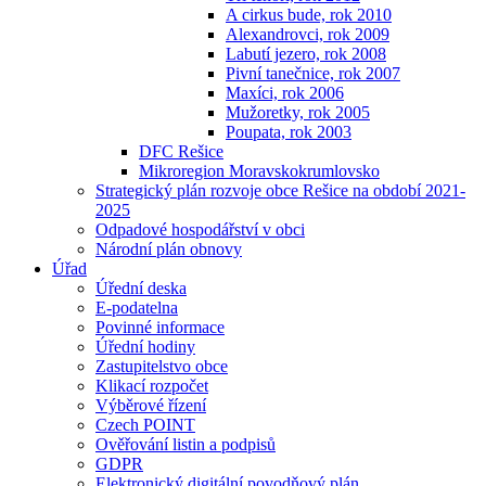
A cirkus bude, rok 2010
Alexandrovci, rok 2009
Labutí jezero, rok 2008
Pivní tanečnice, rok 2007
Maxíci, rok 2006
Mužoretky, rok 2005
Poupata, rok 2003
DFC Rešice
Mikroregion Moravskokrumlovsko
Strategický plán rozvoje obce Rešice na období 2021-
2025
Odpadové hospodářství v obci
Národní plán obnovy
Úřad
Úřední deska
E-podatelna
Povinné informace
Úřední hodiny
Zastupitelstvo obce
Klikací rozpočet
Výběrové řízení
Czech POINT
Ověřování listin a podpisů
GDPR
Elektronický digitální povodňový plán