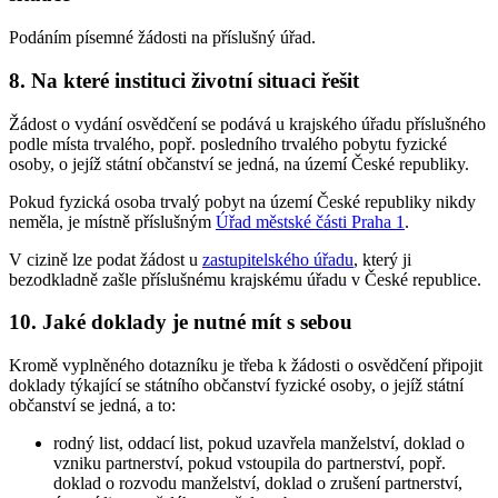
Podáním písemné žádosti na příslušný úřad.
8. Na které instituci životní situaci řešit
Žádost o vydání osvědčení se podává u krajského úřadu příslušného
podle místa trvalého, popř. posledního trvalého pobytu fyzické
osoby, o jejíž státní občanství se jedná, na území České republiky.
Pokud fyzická osoba trvalý pobyt na území České republiky nikdy
neměla, je místně příslušným
Úřad městské části Praha 1
.
V cizině lze podat žádost u
zastupitelského úřadu
, který ji
bezodkladně zašle příslušnému krajskému úřadu v České republice.
10. Jaké doklady je nutné mít s sebou
Kromě vyplněného dotazníku je třeba k žádosti o osvědčení připojit
doklady týkající se státního občanství fyzické osoby, o jejíž státní
občanství se jedná, a to:
rodný list, oddací list, pokud uzavřela manželství, doklad o
vzniku partnerství, pokud vstoupila do partnerství, popř.
doklad o rozvodu manželství, doklad o zrušení partnerství,