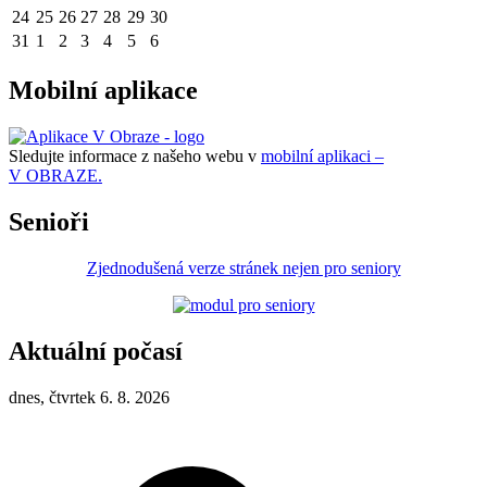
24
25
26
27
28
29
30
31
1
2
3
4
5
6
Mobilní aplikace
Sledujte informace z našeho webu v
mobilní aplikaci –
V OBRAZE.
Senioři
Zjednodušená verze stránek nejen pro seniory
Aktuální počasí
dnes, čtvrtek 6. 8. 2026