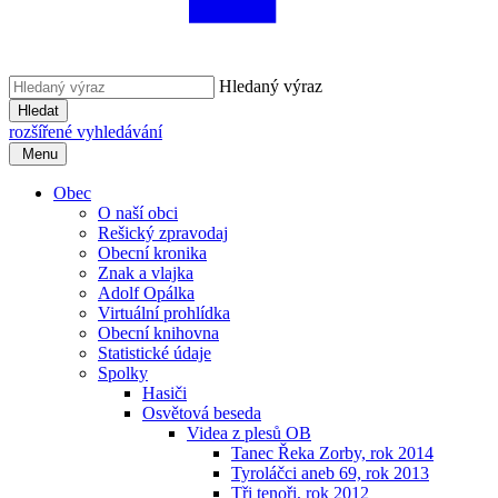
Hledaný výraz
Hledat
rozšířené vyhledávání
Menu
Obec
O naší obci
Rešický zpravodaj
Obecní kronika
Znak a vlajka
Adolf Opálka
Virtuální prohlídka
Obecní knihovna
Statistické údaje
Spolky
Hasiči
Osvětová beseda
Videa z plesů OB
Tanec Řeka Zorby, rok 2014
Tyroláčci aneb 69, rok 2013
Tři tenoři, rok 2012