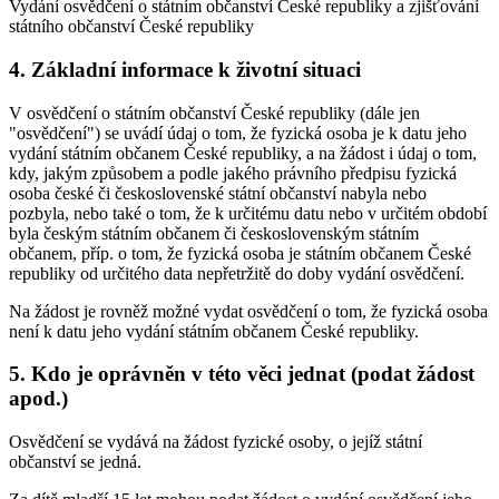
Vydání osvědčení o státním občanství České republiky a zjišťování
státního občanství České republiky
4. Základní informace k životní situaci
V osvědčení o státním občanství České republiky (dále jen
"osvědčení") se uvádí údaj o tom, že fyzická osoba je k datu jeho
vydání státním občanem České republiky, a na žádost i údaj o tom,
kdy, jakým způsobem a podle jakého právního předpisu fyzická
osoba české či československé státní občanství nabyla nebo
pozbyla, nebo také o tom, že k určitému datu nebo v určitém období
byla českým státním občanem či československým státním
občanem, příp. o tom, že fyzická osoba je státním občanem České
republiky od určitého data nepřetržitě do doby vydání osvědčení.
Na žádost je rovněž možné vydat osvědčení o tom, že fyzická osoba
není k datu jeho vydání státním občanem České republiky.
5. Kdo je oprávněn v této věci jednat (podat žádost
apod.)
Osvědčení se vydává na žádost fyzické osoby, o jejíž státní
občanství se jedná.