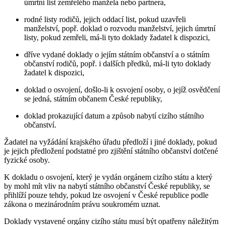
úmrtní list zemřelého manžela nebo partnera,
rodné listy rodičů, jejich oddací list, pokud uzavřeli
manželství, popř. doklad o rozvodu manželství, jejich úmrtní
listy, pokud zemřeli, má-li tyto doklady žadatel k dispozici,
dříve vydané doklady o jejím státním občanství a o státním
občanství rodičů, popř. i dalších předků, má-li tyto doklady
žadatel k dispozici,
doklad o osvojení, došlo-li k osvojení osoby, o jejíž osvědčení
se jedná, státním občanem České republiky,
doklad prokazující datum a způsob nabytí cizího státního
občanství.
Žadatel na vyžádání krajského úřadu předloží i jiné doklady, pokud
je jejich předložení podstatné pro zjištění státního občanství dotčené
fyzické osoby.
K dokladu o osvojení, který je vydán orgánem cizího státu a který
by mohl mít vliv na nabytí státního občanství České republiky, se
přihlíží pouze tehdy, pokud lze osvojení v České republice podle
zákona o mezinárodním právu soukromém uznat.
Doklady vystavené orgány cizího státu musí být opatřeny náležitým