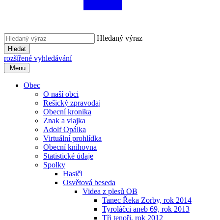
Hledaný výraz
Hledat
rozšířené vyhledávání
Menu
Obec
O naší obci
Rešický zpravodaj
Obecní kronika
Znak a vlajka
Adolf Opálka
Virtuální prohlídka
Obecní knihovna
Statistické údaje
Spolky
Hasiči
Osvětová beseda
Videa z plesů OB
Tanec Řeka Zorby, rok 2014
Tyroláčci aneb 69, rok 2013
Tři tenoři, rok 2012