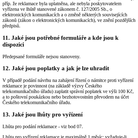
příp. že reklamace byla uplatněna, ale nebyla poskytovatelem
vyřízena ve lhůtě stanovené zákonem č. 127/2005 Sb., o
elektronických komunikacích a o změně některých souvisejících
zákonů (zákon o elektronických komunikacích), ve znění pozdějších
předpisů.
11. Jaké jsou potřebné formuláře a kde jsou k
dispozici
Předepsané formuláře nejsou stanoveny.
12. Jaké jsou poplatky a jak je lze uhradit
V případě podání návrhu na zahájení řízení o námitce proti vyřízení
reklamace je povinnost (na základě výzvy Českého
telekomunikačního úřadu) zaplatit správní poplatek ve výši 100 Kč,
a to poštovní poukázkou nebo bezhotovostním převodem na účet
Českého telekomunikačního úřadu.
13. Jaké jsou lhůty pro vyřízení
Lhůta pro podání reklamace - viz bod 07.
Lhůta pro vyřízení reklamace je maximálně 1 měsíc; vyžaduje-li