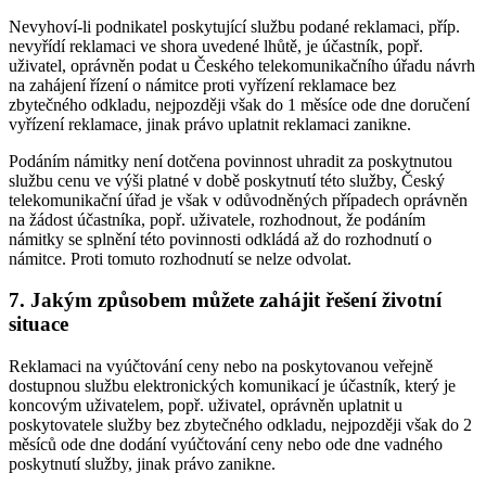
Nevyhoví-li podnikatel poskytující službu podané reklamaci, příp.
nevyřídí reklamaci ve shora uvedené lhůtě, je účastník, popř.
uživatel, oprávněn podat u Českého telekomunikačního úřadu návrh
na zahájení řízení o námitce proti vyřízení reklamace bez
zbytečného odkladu, nejpozději však do 1 měsíce ode dne doručení
vyřízení reklamace, jinak právo uplatnit reklamaci zanikne.
Podáním námitky není dotčena povinnost uhradit za poskytnutou
službu cenu ve výši platné v době poskytnutí této služby, Český
telekomunikační úřad je však v odůvodněných případech oprávněn
na žádost účastníka, popř. uživatele, rozhodnout, že podáním
námitky se splnění této povinnosti odkládá až do rozhodnutí o
námitce. Proti tomuto rozhodnutí se nelze odvolat.
7. Jakým způsobem můžete zahájit řešení životní
situace
Reklamaci na vyúčtování ceny nebo na poskytovanou veřejně
dostupnou službu elektronických komunikací je účastník, který je
koncovým uživatelem, popř. uživatel, oprávněn uplatnit u
poskytovatele služby bez zbytečného odkladu, nejpozději však do 2
měsíců ode dne dodání vyúčtování ceny nebo ode dne vadného
poskytnutí služby, jinak právo zanikne.