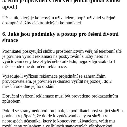
5. Kdo je oprávněn v této věci jednat (podat žádost
apod.)
Účastník, který je koncovým uživatelem, popř. uživatel veřejně
dostupné služby elektronických komunikací.
6. Jaké jsou podmínky a postup pro řešení životní
situace
Podnikatel poskytující službu prostřednictvím veřejné telefonní sítě
je povinen vyřídit reklamaci na poskytování služby nebo na
vyúčtování ceny bez zbytečného odkladu, nejpozději však do 1
měsíce ode dne doručení reklamace.
Vyžaduje-li vyřízení reklamace projednání se zahraničním
provozovatelem, je povinen reklamaci vyřídit nejpozději do 2
měsíců ode dne jejího dodání.
Doručení vyřízení reklamace musí být provedeno prokazatelným
způsobem.
Pokud se strany nedohodnou jinak, je podnikatel poskytující službu
povinen v případě, že dojde k vyúčtování ceny za službu v
neprospěch účastníka, který je koncovým uživatelem, vrátit mu
rozdíl ceny způsobem a ve lhůtách stanovených všeobecnými