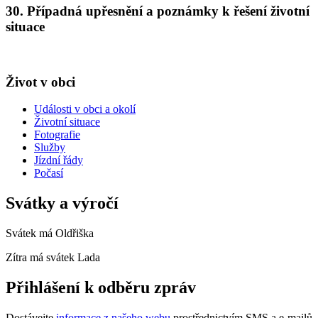
30. Případná upřesnění a poznámky k řešení životní
situace
Život v obci
Události v obci a okolí
Životní situace
Fotografie
Služby
Jízdní řády
Počasí
Svátky a výročí
Svátek má
Oldřiška
Zítra má svátek
Lada
Přihlášení k odběru zpráv
Dostávejte
informace z našeho webu
prostřednictvím SMS a e-mailů