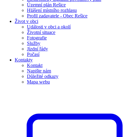
Územní plán Rešice
Hlášení místního rozhlasu
Profil zadavatele - Obec Rešice
Život v obci
Události v obci a okolí
Životní situace
Fotografie
Služby
Jízdní řády
Počasí
Kontakty
Kontakt
Napište nám
Důležité odkazy
Mapa webu