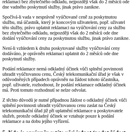
reklamaci bez zbytečného odkladu, nejpozději však do 2 měsíců ode
dne vadného poskytnutí služby, jinak právo zanikne.
Spočívá-li vada v nesprávně vyúčtované ceně za poskytnutou
službu, má účastník, který je koncovým uživatelem, popř. uživatel
této služby, právo uplatnit reklamaci na vyúčtování ceny za službu
bez zbytečného odkladu, nejpozději však do 2 měsíců ode dne
dodání vyúčtování ceny za poskytnutou službu, jinak právo zanikne.
Není-li vzhledem k druhu poskytované služby vyúčtování ceny
dodáváno, je oprávněn reklamaci uplatnit do 2 měsíců ode dne
poskytnutí služby.
Podání reklamace nemá odkladný účinek vůči splnění povinnosti
uhradit vyúčtovanou cenu, Český telekomunikační úřad je však v
odůvodněných případech oprávněn na žádost tohoto účastníka,
popř. uživatele, rozhodnout, že podání reklamace odkladný účinek
má. Proti tomuto rozhodnutí se nelze odvolat.
Z těchto důvodů je nutné případnou žádost o odkladný účinek vůči
splnění povinnosti uhradit vyúčtovanou cenu zaslat na Český
telekomunikační úřad již při uplatnění reklamace u poskytovatele
služeb, protože odkladný účinek se vztahuje pouze k podání
reklamace a na dobu jejího vyřízení.