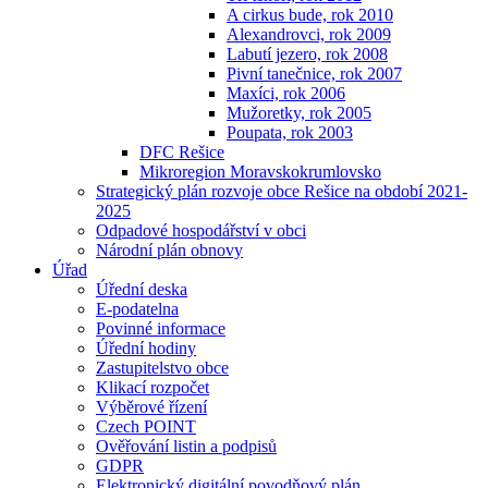
A cirkus bude, rok 2010
Alexandrovci, rok 2009
Labutí jezero, rok 2008
Pivní tanečnice, rok 2007
Maxíci, rok 2006
Mužoretky, rok 2005
Poupata, rok 2003
DFC Rešice
Mikroregion Moravskokrumlovsko
Strategický plán rozvoje obce Rešice na období 2021-
2025
Odpadové hospodářství v obci
Národní plán obnovy
Úřad
Úřední deska
E-podatelna
Povinné informace
Úřední hodiny
Zastupitelstvo obce
Klikací rozpočet
Výběrové řízení
Czech POINT
Ověřování listin a podpisů
GDPR
Elektronický digitální povodňový plán