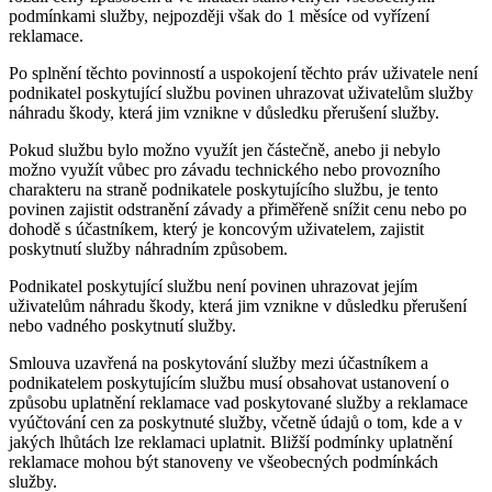
podmínkami služby, nejpozději však do 1 měsíce od vyřízení
reklamace.
Po splnění těchto povinností a uspokojení těchto práv uživatele není
podnikatel poskytující službu povinen uhrazovat uživatelům služby
náhradu škody, která jim vznikne v důsledku přerušení služby.
Pokud službu bylo možno využít jen částečně, anebo ji nebylo
možno využít vůbec pro závadu technického nebo provozního
charakteru na straně podnikatele poskytujícího službu, je tento
povinen zajistit odstranění závady a přiměřeně snížit cenu nebo po
dohodě s účastníkem, který je koncovým uživatelem, zajistit
poskytnutí služby náhradním způsobem.
Podnikatel poskytující službu není povinen uhrazovat jejím
uživatelům náhradu škody, která jim vznikne v důsledku přerušení
nebo vadného poskytnutí služby.
Smlouva uzavřená na poskytování služby mezi účastníkem a
podnikatelem poskytujícím službu musí obsahovat ustanovení o
způsobu uplatnění reklamace vad poskytované služby a reklamace
vyúčtování cen za poskytnuté služby, včetně údajů o tom, kde a v
jakých lhůtách lze reklamaci uplatnit. Bližší podmínky uplatnění
reklamace mohou být stanoveny ve všeobecných podmínkách
služby.