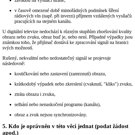
závadou na vysílací straně,
v časově omezené době mimořádných podmínek šíření
rádiových vln (např. při inverzi) příjmem vzdálených vysílačů
pracujících na stejném kanálu.
U digitální televize nedochází k různým stupňům zhoršování kvality
obrazu nebo zvuku, obraz buď je, nebo není. Případné výpadky jsou
známkou toho, že přijímač dostává ke zpracování signál na hranici
svých možností.
Rušený, nekvalitní nebo nedostatečný signál se projevuje
následovně:
kostičkování nebo zastavení (zamrznutí) obrazu,
krátkodobý výpadek nebo zkreslení (cvaknutí, "kliks") zvuku,
ztráta obrazu i zvuku,
selhání nebo nenaskočení programu (kanálu),
obraz a zvuk nejsou synchronizovány.
5. Kdo je oprávněn v této věci jednat (podat žádost
apod.)