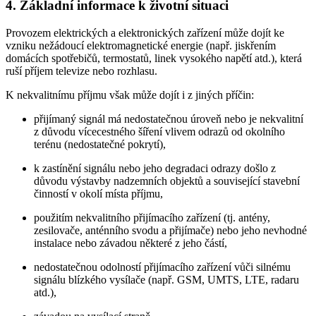
4. Základní informace k životní situaci
Provozem elektrických a elektronických zařízení může dojít ke
vzniku nežádoucí elektromagnetické energie (např. jiskřením
domácích spotřebičů, termostatů, linek vysokého napětí atd.), která
ruší příjem televize nebo rozhlasu.
K nekvalitnímu příjmu však může dojít i z jiných příčin:
přijímaný signál má nedostatečnou úroveň nebo je nekvalitní
z důvodu vícecestného šíření vlivem odrazů od okolního
terénu (nedostatečné pokrytí),
k zastínění signálu nebo jeho degradaci odrazy došlo z
důvodu výstavby nadzemních objektů a související stavební
činností v okolí místa příjmu,
použitím nekvalitního přijímacího zařízení (tj. antény,
zesilovače, anténního svodu a přijímače) nebo jeho nevhodné
instalace nebo závadou některé z jeho částí,
nedostatečnou odolností přijímacího zařízení vůči silnému
signálu blízkého vysílače (např. GSM, UMTS, LTE, radaru
atd.),