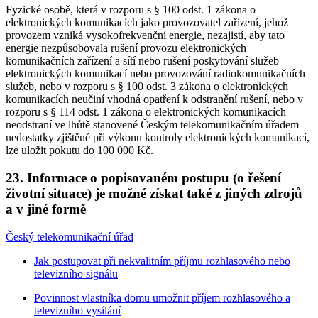
Fyzické osobě, která v rozporu s § 100 odst. 1 zákona o
elektronických komunikacích jako provozovatel zařízení, jehož
provozem vzniká vysokofrekvenční energie, nezajistí, aby tato
energie nezpůsobovala rušení provozu elektronických
komunikačních zařízení a sítí nebo rušení poskytování služeb
elektronických komunikací nebo provozování radiokomunikačních
služeb, nebo v rozporu s § 100 odst. 3 zákona o elektronických
komunikacích neučiní vhodná opatření k odstranění rušení, nebo v
rozporu s § 114 odst. 1 zákona o elektronických komunikacích
neodstraní ve lhůtě stanovené Českým telekomunikačním úřadem
nedostatky zjištěné při výkonu kontroly elektronických komunikací,
lze uložit pokutu do 100 000 Kč.
23. Informace o popisovaném postupu (o řešení
životní situace) je možné získat také z jiných zdrojů
a v jiné formě
Český telekomunikační úřad
Jak postupovat při nekvalitním příjmu rozhlasového nebo
televizního signálu
Povinnost vlastníka domu umožnit příjem rozhlasového a
televizního vysílání