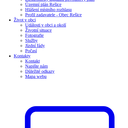
Územní plán Rešice
Hlášení místního rozhlasu
Profil zadavatele - Obec Rešice
Život v obci
Události v obci a okolí
Životní situace
Fotografie
Služby
Jízdní řády
Počasí
Kontakty
Kontakt
Napište nám
Důležité odkazy
Mapa webu