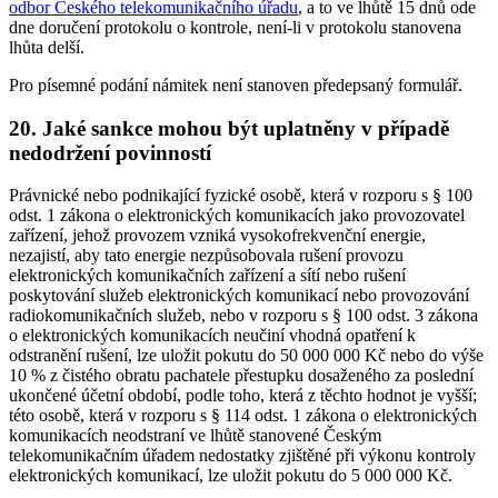
odbor Českého telekomunikačního úřadu
, a to ve lhůtě 15 dnů ode
dne doručení protokolu o kontrole, není-li v protokolu stanovena
lhůta delší.
Pro písemné podání námitek není stanoven předepsaný formulář.
20. Jaké sankce mohou být uplatněny v případě
nedodržení povinností
Právnické nebo podnikající fyzické osobě, která v rozporu s § 100
odst. 1 zákona o elektronických komunikacích jako provozovatel
zařízení, jehož provozem vzniká vysokofrekvenční energie,
nezajistí, aby tato energie nezpůsobovala rušení provozu
elektronických komunikačních zařízení a sítí nebo rušení
poskytování služeb elektronických komunikací nebo provozování
radiokomunikačních služeb, nebo v rozporu s § 100 odst. 3 zákona
o elektronických komunikacích neučiní vhodná opatření k
odstranění rušení, lze uložit pokutu do 50 000 000 Kč nebo do výše
10 % z čistého obratu pachatele přestupku dosaženého za poslední
ukončené účetní období, podle toho, která z těchto hodnot je vyšší;
této osobě, která v rozporu s § 114 odst. 1 zákona o elektronických
komunikacích neodstraní ve lhůtě stanovené Českým
telekomunikačním úřadem nedostatky zjištěné při výkonu kontroly
elektronických komunikací, lze uložit pokutu do 5 000 000 Kč.