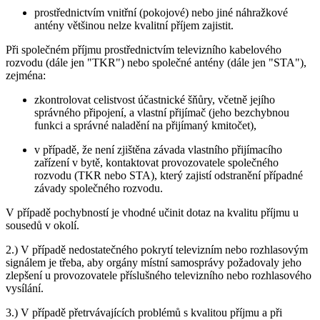
prostřednictvím vnitřní (pokojové) nebo jiné náhražkové
antény většinou nelze kvalitní příjem zajistit.
Při společném příjmu prostřednictvím televizního kabelového
rozvodu (dále jen "TKR") nebo společné antény (dále jen "STA"),
zejména:
zkontrolovat celistvost účastnické šňůry, včetně jejího
správného připojení, a vlastní přijímač (jeho bezchybnou
funkci a správné naladění na přijímaný kmitočet),
v případě, že není zjištěna závada vlastního přijímacího
zařízení v bytě, kontaktovat provozovatele společného
rozvodu (TKR nebo STA), který zajistí odstranění případné
závady společného rozvodu.
V případě pochybností je vhodné učinit dotaz na kvalitu příjmu u
sousedů v okolí.
2.) V případě nedostatečného pokrytí televizním nebo rozhlasovým
signálem je třeba, aby orgány místní samosprávy požadovaly jeho
zlepšení u provozovatele příslušného televizního nebo rozhlasového
vysílání.
3.) V případě přetrvávajících problémů s kvalitou příjmu a při