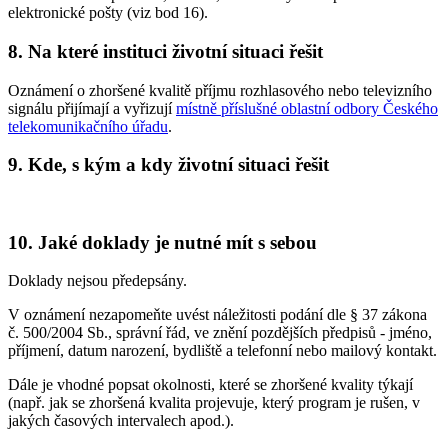
elektronické pošty (viz bod 16).
8. Na které instituci životní situaci řešit
Oznámení o zhoršené kvalitě příjmu rozhlasového nebo televizního
signálu přijímají a vyřizují
místně příslušné oblastní odbory Českého
telekomunikačního úřadu
.
9. Kde, s kým a kdy životní situaci řešit
10. Jaké doklady je nutné mít s sebou
Doklady nejsou předepsány.
V oznámení nezapomeňte uvést náležitosti podání dle § 37 zákona
č. 500/2004 Sb., správní řád, ve znění pozdějších předpisů - jméno,
příjmení, datum narození, bydliště a telefonní nebo mailový kontakt.
Dále je vhodné popsat okolnosti, které se zhoršené kvality týkají
(např. jak se zhoršená kvalita projevuje, který program je rušen, v
jakých časových intervalech apod.).