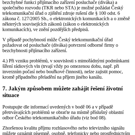
bezchybné funkci přijímacího zařízení posluchače (diváka) a
společného rozvodu (TKR nebo STA) je možné požádat Český
telekomunikační úřad o zjištění zdroje rušení dle § 100 odst. 6
zákona č. 127/2005 Sb., o elektronických komunikacích a o změně
některých souvisejících zákonů (zákon o elektronických
komunikacích), ve znění pozdějších předpisů.
V případě pochybností může Český telekomunikační úřad
požadovat od posluchače (diváka) potvrzení odborné firmy o
bezchybnosti přijímacího zařízení.
4.) Při vzniku problémů, v souvislosti s mimořádnými podmínkami
šíření rádiových vln (trvají vždy po omezenou dobu, např. při
inverzním počasí nebo bouřkové činnosti), nelze zajistit pomoc,
kromě případného přeladění na příjem jiného kanálu.
7. Jakým způsobem můžete zahájit řešení životní
situace
Postupujte dle informací uvedených v bodě 06 a v případě
přetrvávajících problémů se obraťte na místně příslušný oblastní
odbor Českého telekomunikačního úřadu (viz bod 08).
Zhoršenou kvalitu příjmu rozhlasového nebo televizního signálu
můžete oznámit písemně, osobně, telefonicky nebo prostřednictvím