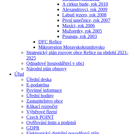
A cirkus bude, rok 2010
Alexandrovci, rok 2009
Labutí jezero, rok 2008
Pivní tanečnice, rok 2007
Maxíci, rok 2006
Mužoretky, rok 2005
Poupata, rok 2003
DFC Rešice
Mikroregion Moravskokrumlovsko
Strategický plán rozvoje obce Rešice na období 2021-
2025
Odpadové hospodářství v obci
Národní plán obnovy
Úřad
Úřední deska
E-podatelna
Povinné informace
Úřední hodiny
Zastupitelstvo obce
Klikací rozpočet
Výběrové řízení
Czech POINT
Ověřování listin a podpisů
GDPR
Elektronický digitální povodňový plán