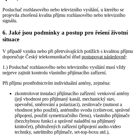
Posluchač rozhlasového nebo televizního vysílání, u kterého se
projevila zhoršená kvalita příjmu rozhlasového nebo televizního
signálu.
6. Jaké jsou podmínky a postup pro řešení životní
situace
V případě vzniku nebo při přetrvávajících potížích s kvalitou příjmu
doporučuje Český telekomunikační úřad
postupovat následovně
:
1.) Posluchač rozhlasového nebo televizního vysílání musí vždy
nejprve zajistit kontrolu vlastního přijímacího zařízení.
Při příjmu prostřednictvím individuální antény, zejména:
zkontrolovat instalaci přijímacího zařízení: venkovní antény
(její vhodnost pro přijímaný kanál, mechanický stav,
upevnění, směrování a polarizaci), zesilovače (nutnost a
vhodnost jeho použití), anténního svodu (celistvost, správné
připojení, použití symetrizačního členu), vlastního přijímače
(bezchybnou funkci a správné naladění na přijímaný
kmitočet), přidružených zařízení (připojení audio-video
techniky, satelitního přijímače, set-top-boxu atd.),