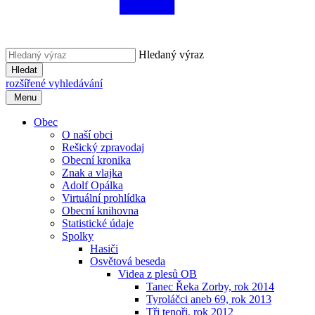
Hledaný výraz
Hledat
rozšířené vyhledávání
Menu
Obec
O naší obci
Rešický zpravodaj
Obecní kronika
Znak a vlajka
Adolf Opálka
Virtuální prohlídka
Obecní knihovna
Statistické údaje
Spolky
Hasiči
Osvětová beseda
Videa z plesů OB
Tanec Řeka Zorby, rok 2014
Tyroláčci aneb 69, rok 2013
Tři tenoři, rok 2012