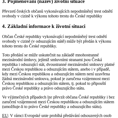
3. Pojmenování (název) životní situace
Převzetí českých občanů vykonávajících nepodmíněný trest odnětí
svobody v cizině k výkonu tohoto trestu do České republiky
4. Základní informace k životní situaci
Občan České republiky vykonávající nepodmíněný trest odnětí
svobody v cizině (v odsuzujícím státě) může být předán k výkonu
tohoto trestu do České republiky.
Toto předání se může uskutečnit na základě mnohostranné
mezinárodní úmluvy, jejímiž smluvními stranami jsou Česká
republika i odsuzující stát, dvoustranné mezinárodní smlouvy platné
mezi Českou republikou a odsuzujícím státem, anebo i v případě,
kdy mezi Českou republikou a odsuzujícím státem není uzavřena
žádná mezinárodní smlouva, pokud je zaručena vzájemnost mezi
Českou republikou a odsuzujícím státem, tj. pokud to připouští
právo České republiky a právo odsuzujícího státu.
Ve výjimečných případech lze převzít občana České republiky i bez
zaručení vzájemnosti mezi Českou republikou a odsuzujícím státem
(umožňuje-li to právo České republiky a odsuzujícího státu).
EU
: V rámci Evropské unie probíhá předávání odsouzených osob