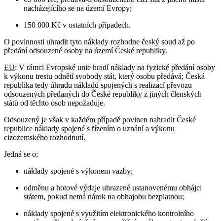
nacházejícího se na území Evropy;
150 000 Kč v ostatních případech.
O povinnosti uhradit tyto náklady rozhodne český soud až po
předání odsouzené osoby na území České republiky.
EU
: V rámci Evropské unie hradí náklady na fyzické předání osoby
k výkonu trestu odnětí svobody stát, který osobu předává; Česká
republika tedy úhradu nákladů spojených s realizací převozu
odsouzených předaných do České republiky z jiných členských
států od těchto osob nepožaduje.
Odsouzený je však v každém případě povinen nahradit České
republice náklady spojené s řízením o uznání a výkonu
cizozemského rozhodnutí.
Jedná se o:
náklady spojené s výkonem vazby;
odměnu a hotové výdaje uhrazené ustanovenému obhájci
státem, pokud nemá nárok na obhajobu bezplatnou;
náklady spojené s využitím elektronického kontrolního