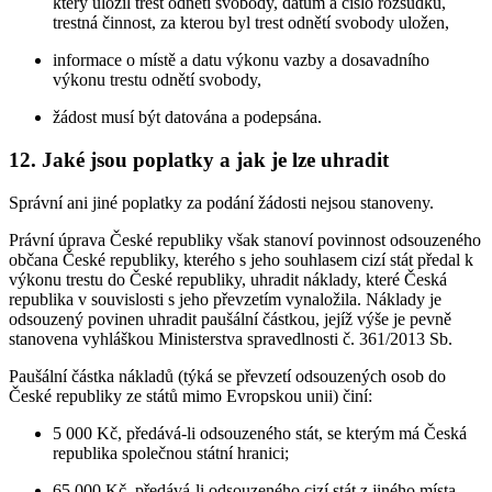
který uložil trest odnětí svobody, datum a číslo rozsudku,
trestná činnost, za kterou byl trest odnětí svobody uložen,
informace o místě a datu výkonu vazby a dosavadního
výkonu trestu odnětí svobody,
žádost musí být datována a podepsána.
12. Jaké jsou poplatky a jak je lze uhradit
Správní ani jiné poplatky za podání žádosti nejsou stanoveny.
Právní úprava České republiky však stanoví povinnost odsouzeného
občana České republiky, kterého s jeho souhlasem cizí stát předal k
výkonu trestu do České republiky, uhradit náklady, které Česká
republika v souvislosti s jeho převzetím vynaložila. Náklady je
odsouzený povinen uhradit paušální částkou, jejíž výše je pevně
stanovena vyhláškou Ministerstva spravedlnosti č. 361/2013 Sb.
Paušální částka nákladů (týká se převzetí odsouzených osob do
České republiky ze států mimo Evropskou unii) činí:
5 000 Kč, předává-li odsouzeného stát, se kterým má Česká
republika společnou státní hranici;
65 000 Kč, předává-li odsouzeného cizí stát z jiného místa