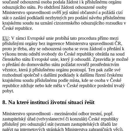
současně odsouzená osoba podala žádost i k příslušnému orgánu
odsuzujícího státu. Po obdržení žádosti odsouzené osoby
Ministerstvo spravedlnosti ověří její státní občanství a požádá cizí
stát o zaslání podkladů nezbytných pro podání návrhu příslušnému
krajskému soudu na uznání cizozemského odsuzujícího rozsudku v
České republice.
EU
: V rámci Evropské unie probíhá tato procedura přímo mezi
příslušnými orgány bez ingerence Ministerstva spravedlnosti ČR,
proto je třeba, aby se odsouzená osoba se svou žádostí o předání k
výkonu trestu odnětí svobody do České republiky obrátila na soud
členského státu Evropské unie, který ji odsoudil. Zpravidla je možné
o předání do domovského státu požádat rovněž prostřednictvím
věznice, která ji příslušnému orgánu postoupí. Ten pak zašle své
rozhodnutí společně s dalšími podklady k dalšímu řízení českému
krajskému soudu příslušnému podle místa, kde se osoba v České
republice zdržuje nebo kde měla v České republice poslední trvalý
pobyt.
8. Na které instituci životní situaci řešit
Ministerstvo spravedlnosti - mezinárodní odbor trestní, popř.
zastupitelský úřad (velvyslanectví či konzulát) České republiky
příslušný pro odsuzující stát (seznam zastupitelských úřadů lze
nalézt na internetových stránkách Ministerstva zahraničních věcí).