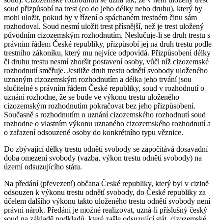
soud přizpůsobí na trest (co do jeho délky nebo druhu), který by
mohl uložit, pokud by v řízení o spáchaném trestném činu sám
rozhodoval. Soud nesmí uložit trest přísnější, než je trest uložený
původním cizozemským rozhodnutím. Neslučuje-li se druh trestu s
právním řádem České republiky, přizpůsobí jej na druh trestu podle
trestního zákoníku, který mu nejvíce odpovídá. Přizpůsobení délky
či druhu trestu nesmí zhoršit postavení osoby, vůči níž cizozemské
rozhodnutí směřuje. Jestliže druh trestu odnětí svobody uloženého
uznaným cizozemským rozhodnutím a délka jeho trvání jsou
slučitelné s právním řádem České republiky, soud v rozhodnutí o
uznání rozhodne, že se bude ve výkonu trestu uloženého
cizozemským rozhodnutím pokračovat bez jeho přizpůsobení.
Současně s rozhodnutím o uznání cizozemského rozhodnutí soud
rozhodne o vlastním výkonu uznaného cizozemského rozhodnutí a
o zařazení odsouzené osoby do konkrétního typu věznice.
Do zbývající délky trestu odnětí svobody se započítává dosavadní
doba omezení svobody (vazba, výkon trestu odnětí svobody) na
území odsuzujícího státu.
Na předání (převezení) občana České republiky, který byl v cizině
odsouzen k výkonu trestu odnětí svobody, do České republiky za
účelem dalšího výkonu takto uloženého trestu odnětí svobody není
právní nárok. Předání je možné realizovat, uzná-li příslušný český
soud na základě podkladů, které zašle odsuzující stát, cizozemské