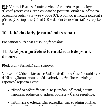
EU
: V rámci Evropské unie je vhodné zejména z praktických
důvodů (efektivita a rychlost daného postupu) obrátit se přímo na
odsuzující orgán (viz výše v bodě 07); o pomoc je možné požádat i
příslušný zastupitelský úřad ČR v daném členském státě Evropské
unie.
10. Jaké doklady je nutné mít s sebou
Pro samotnou žádost nejsou vyžadovány.
11. Jaké jsou potřebné formuláře a kde jsou k
dispozici
Předepsaný formulář není stanoven.
V písemné žádosti, kterou se žádá o předání do České republiky k
dalšímu výkonu trestu odnětí svobody uloženého v cizině, je
zapotřebí zejména uvést:
přesné označení žadatele, to je jméno, příjmení, datum
narození, rodné číslo, adresa bydliště v České republice,
informace o odsuzujícím rozsudku, tzn. soudním orgánu,