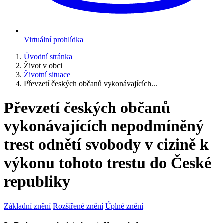
Virtuální prohlídka
Úvodní stránka
Život v obci
Životní situace
Převzetí českých občanů vykonávajících...
Převzetí českých občanů
vykonávajících nepodmíněný
trest odnětí svobody v cizině k
výkonu tohoto trestu do České
republiky
Základní znění
Rozšířené znění
Úplné znění