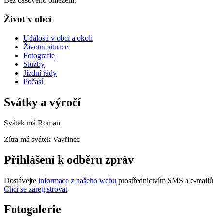
Bez časového omezení.
Život v obci
Události v obci a okolí
Životní situace
Fotografie
Služby
Jízdní řády
Počasí
Svátky a výročí
Svátek má
Roman
Zítra má svátek
Vavřinec
Přihlášení k odběru zpráv
Dostávejte
informace z našeho webu
prostřednictvím SMS a e-mailů
Chci se zaregistrovat
Fotogalerie