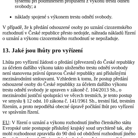
systému při podmíněném propuštění z výkonu trestu odnětí
svobody; a
náklady spojené s výkonem trestu odnětí svobody.
V případě, že k předání odsouzené osoby po uznání cizozemského
rozhodnutí v České republice přesto nedojde, náhrada nákladů řízení
o uznání a výkonu cizozemského rozhodnutí se nepožaduje.
13. Jaké jsou lhůty pro vyřízení
Lhůta pro vyřízení žádosti o předání (převezení) do České republiky
za účelem dalšího výkonu takto uloženého trestu odnětí svobody
není stanovena právní úpravou České republiky ani příslušnými
mezinárodními smlouvami. Vzhledem k tomu, že postup předání
odsouzené osoby do České republiky za účelem dalšího výkonu
trestu odnětí svobody je upraven v zákoně č. 104/2013 Sb., o
mezinárodní justiční spolupráci ve věcech trestních, je tento postup
ve smyslu § 12 odst. 10 zákona č. 141/1961 Sb., trestní řád, trestním
řízením, a proto nepodléhá obecné úpravě počítání lhůt pro vyřízení
ve správním řízení.
EU
: V řízení o uznání a výkonu rozhodnutí jiného členského státu
Evropské unie postupuje příslušný krajský soud urychleně tak, aby
mohl rozhodnout zpravidla do 90 dnů od obdržení rozhodnutí jiného