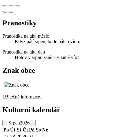
Pranostiky
Pranostika na akt. měsíc
Když pálí srpen, bude pálit i víno.
Pranostika na akt. den
Hotov v srpnu sáně a v zimě vůz!
Znak obce
Užitečné informace...
Kulturní kalendář
Srpen
2026
Po
Út
St
Čt
Pá
So
Ne
27
28
29
30
31
1
2