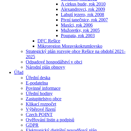
A cirkus bude, rok 2010
Alexandrovci, rok 2009
Labutí jezero, rok 2008
Pivní tanečnice, rok 2007
Maxíci, rok 2006
Mužoretky, rok 2005
Poupata, rok 2003
DFC Rešice
Mikroregion Moravskokrumlovsko
Strategický plán rozvoje obce Rešice na období 2021-
2025
Odpadové hospodářství v obci
Národní plán obnovy
Úřad
Úřední deska
E-podatelna
Povinné informace
Úřední hodiny
Zastupitelstvo obce
Klikací rozpočet
Výběrové řízení
Czech POINT
Ověřování listin a podpisů
GDPR
Elektronický digitální povodňový plán