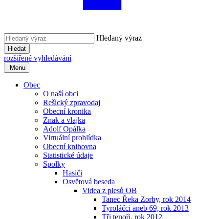
Hledaný výraz
Hledat
rozšířené vyhledávání
Menu
Obec
O naší obci
Rešický zpravodaj
Obecní kronika
Znak a vlajka
Adolf Opálka
Virtuální prohlídka
Obecní knihovna
Statistické údaje
Spolky
Hasiči
Osvětová beseda
Videa z plesů OB
Tanec Řeka Zorby, rok 2014
Tyroláčci aneb 69, rok 2013
Tři tenoři, rok 2012