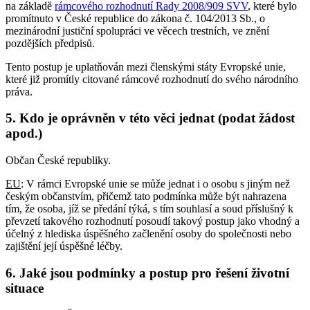
na základě
rámcového rozhodnutí Rady 2008/909 SVV
, které bylo
promítnuto v České republice do zákona č. 104/2013 Sb., o
mezinárodní justiční spolupráci ve věcech trestních, ve znění
pozdějších předpisů.
Tento postup je uplatňován mezi členskými státy Evropské unie,
které již promítly citované rámcové rozhodnutí do svého národního
práva.
5. Kdo je oprávněn v této věci jednat (podat žádost
apod.)
Občan České republiky.
EU
: V rámci Evropské unie se může jednat i o osobu s jiným než
českým občanstvím, přičemž tato podmínka může být nahrazena
tím, že osoba, jíž se předání týká, s tím souhlasí a soud příslušný k
převzetí takového rozhodnutí posoudí takový postup jako vhodný a
účelný z hlediska úspěšného začlenění osoby do společnosti nebo
zajištění její úspěšné léčby.
6. Jaké jsou podmínky a postup pro řešení životní
situace