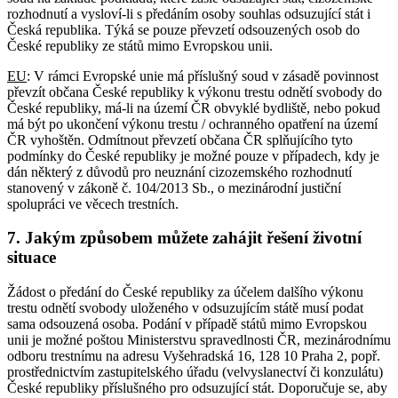
rozhodnutí a vysloví-li s předáním osoby souhlas odsuzující stát i
Česká republika. Týká se pouze převzetí odsouzených osob do
České republiky ze států mimo Evropskou unii.
EU
: V rámci Evropské unie má příslušný soud v zásadě povinnost
převzít občana České republiky k výkonu trestu odnětí svobody do
České republiky, má-li na území ČR obvyklé bydliště, nebo pokud
má být po ukončení výkonu trestu / ochranného opatření na území
ČR vyhoštěn. Odmítnout převzetí občana ČR splňujícího tyto
podmínky do České republiky je možné pouze v případech, kdy je
dán některý z důvodů pro neuznání cizozemského rozhodnutí
stanovený v zákoně č. 104/2013 Sb., o mezinárodní justiční
spolupráci ve věcech trestních.
7. Jakým způsobem můžete zahájit řešení životní
situace
Žádost o předání do České republiky za účelem dalšího výkonu
trestu odnětí svobody uloženého v odsuzujícím státě musí podat
sama odsouzená osoba. Podání v případě států mimo Evropskou
unii je možné poštou Ministerstvu spravedlnosti ČR, mezinárodnímu
odboru trestnímu na adresu Vyšehradská 16, 128 10 Praha 2, popř.
prostřednictvím zastupitelského úřadu (velvyslanectví či konzulátu)
České republiky příslušného pro odsuzující stát. Doporučuje se, aby