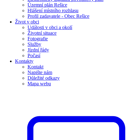
Územní plán Rešice
Hlášení místního rozhlasu
Profil zadavatele - Obec Rešice
Život v obci
Události v obci a okolí
Životní situace
Fotografie
Služby
Jízdní řády
Počasí
Kontakty
Kontakt
Napište nám
Důležité odkazy
Mapa webu