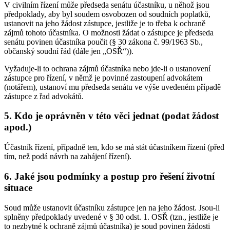
V civilním řízení může předseda senátu účastníku, u něhož jsou
předpoklady, aby byl soudem osvobozen od soudních poplatků,
ustanovit na jeho žádost zástupce, jestliže je to třeba k ochraně
zájmů tohoto účastníka. O možnosti žádat o zástupce je předseda
senátu povinen účastníka poučit (§ 30 zákona č. 99/1963 Sb.,
občanský soudní řád (dále jen „OSŘ“)).
Vyžaduje-li to ochrana zájmů účastníka nebo jde-li o ustanovení
zástupce pro řízení, v němž je povinné zastoupení advokátem
(notářem), ustanoví mu předseda senátu ve výše uvedeném případě
zástupce z řad advokátů.
5. Kdo je oprávněn v této věci jednat (podat žádost
apod.)
Účastník řízení, případně ten, kdo se má stát účastníkem řízení (před
tím, než podá návrh na zahájení řízení).
6. Jaké jsou podmínky a postup pro řešení životní
situace
Soud může ustanovit účastníku zástupce jen na jeho žádost. Jsou-li
splněny předpoklady uvedené v § 30 odst. 1. OSŘ (tzn., jestliže je
to nezbytné k ochraně zájmů účastníka) je soud povinen žádosti