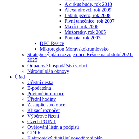
A cirkus bude, rok 2010
Alexandrovci, rok 2009
Labutí jezero, rok 2008
Pivní tanečnice, rok 2007
Maxíci, rok 2006
Mužoretky, rok 2005
Poupata, rok 2003
DFC Rešice
Mikroregion Moravskokrumlovsko
Strategický plán rozvoje obce Rešice na období 2021-
2025
Odpadové hospodářství v obci
Národní plán obnovy
Úřad
Úřední deska
E-podatelna
Povinné informace
Úřední hodiny
Zastupitelstvo obce
Klikací rozpočet
Výběrové řízení
Czech POINT
Ověřování listin a podpisů
GDPR
Elektronický digitální povodňový plán