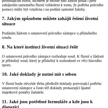
probíhajícím řízení, nicméně je možné tuto žádost podat i před
zahájením samotného řízení vzhledem k tomu, že potřeba právního
pomoci může být vztažena i na podání samotné žaloby.
7. Jakým způsobem můžete zahájit řešení životní
situace
Podáním žádosti o ustanovení právního zástupce u příslušného
soudu.
8. Na které instituci životní situaci řešit
O ustanovení právního zástupce rozhoduje soud. K řízení o žádosti
je příslušný soud, který je příslušný k rozhodnutí ve věci hlavního
sporu.
10. Jaké doklady je nutné mít s sebou
V řízení bude obvykle třeba předložit doklady potvrzující potřebu
ustanovení zástupce a často též doklady prokazující špatné
majetkové poměry žadatele.
11. Jaké jsou potřebné formuláře a kde jsou k
dispozici