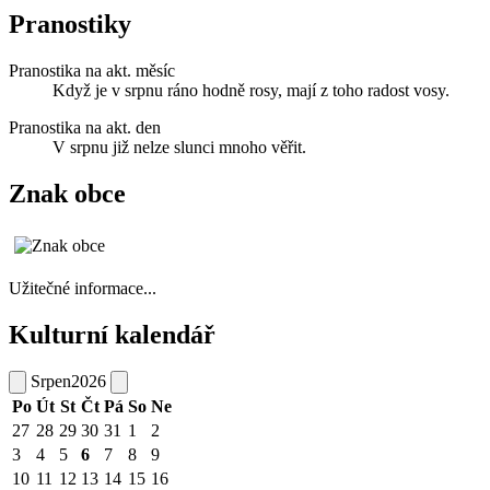
Pranostiky
Pranostika na akt. měsíc
Když je v srpnu ráno hodně rosy, mají z toho radost vosy.
Pranostika na akt. den
V srpnu již nelze slunci mnoho věřit.
Znak obce
Užitečné informace...
Kulturní kalendář
Srpen
2026
Po
Út
St
Čt
Pá
So
Ne
27
28
29
30
31
1
2
3
4
5
6
7
8
9
10
11
12
13
14
15
16