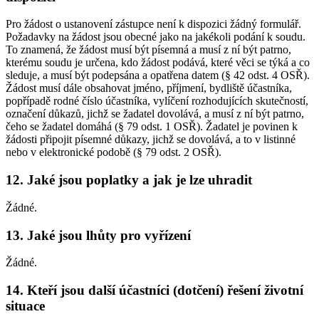
Pro žádost o ustanovení zástupce není k dispozici žádný formulář.
Požadavky na žádost jsou obecné jako na jakékoli podání k soudu.
To znamená, že žádost musí být písemná a musí z ní být patrno,
kterému soudu je určena, kdo žádost podává, které věci se týká a co
sleduje, a musí být podepsána a opatřena datem (§ 42 odst. 4 OSŘ).
Žádost musí dále obsahovat jméno, příjmení, bydliště účastníka,
popřípadě rodné číslo účastníka, vylíčení rozhodujících skutečností,
označení důkazů, jichž se žadatel dovolává, a musí z ní být patrno,
čeho se žadatel domáhá (§ 79 odst. 1 OSŘ). Žadatel je povinen k
žádosti připojit písemné důkazy, jichž se dovolává, a to v listinné
nebo v elektronické podobě (§ 79 odst. 2 OSŘ).
12. Jaké jsou poplatky a jak je lze uhradit
Žádné.
13. Jaké jsou lhůty pro vyřízení
Žádné.
14. Kteří jsou další účastníci (dotčení) řešení životní
situace