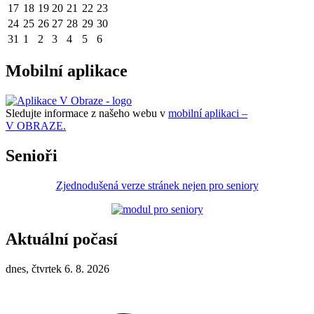
17
18
19
20
21
22
23
24
25
26
27
28
29
30
31
1
2
3
4
5
6
Mobilní aplikace
Sledujte informace z našeho webu v
mobilní aplikaci –
V OBRAZE.
Senioři
Zjednodušená verze stránek nejen pro seniory
Aktuální počasí
dnes, čtvrtek 6. 8. 2026