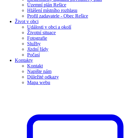
Územní plán Rešice
Hlášení místního rozhlasu
Profil zadavatele - Obec Rešice
Život v obci
Události v obci a okolí
Životní situace
Fotografie
Služby
Jízdní řády
Počasí
Kontakty
Kontakt
Napište nám
Důležité odkazy
Mapa webu