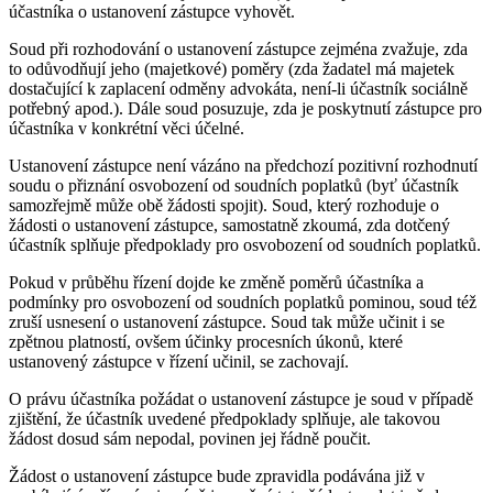
účastníka o ustanovení zástupce vyhovět.
Soud při rozhodování o ustanovení zástupce zejména zvažuje, zda
to odůvodňují jeho (majetkové) poměry (zda žadatel má majetek
dostačující k zaplacení odměny advokáta, není-li účastník sociálně
potřebný apod.). Dále soud posuzuje, zda je poskytnutí zástupce pro
účastníka v konkrétní věci účelné.
Ustanovení zástupce není vázáno na předchozí pozitivní rozhodnutí
soudu o přiznání osvobození od soudních poplatků (byť účastník
samozřejmě může obě žádosti spojit). Soud, který rozhoduje o
žádosti o ustanovení zástupce, samostatně zkoumá, zda dotčený
účastník splňuje předpoklady pro osvobození od soudních poplatků.
Pokud v průběhu řízení dojde ke změně poměrů účastníka a
podmínky pro osvobození od soudních poplatků pominou, soud též
zruší usnesení o ustanovení zástupce. Soud tak může učinit i se
zpětnou platností, ovšem účinky procesních úkonů, které
ustanovený zástupce v řízení učinil, se zachovají.
O právu účastníka požádat o ustanovení zástupce je soud v případě
zjištění, že účastník uvedené předpoklady splňuje, ale takovou
žádost dosud sám nepodal, povinen jej řádně poučit.
Žádost o ustanovení zástupce bude zpravidla podávána již v