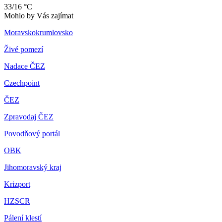
33/16 °C
Mohlo by Vás zajímat
Moravskokrumlovsko
Živé pomezí
Nadace ČEZ
Czechpoint
ČEZ
Zpravodaj ČEZ
Povodňový portál
OBK
Jihomoravský kraj
Krizport
HZSCR
Pálení klestí