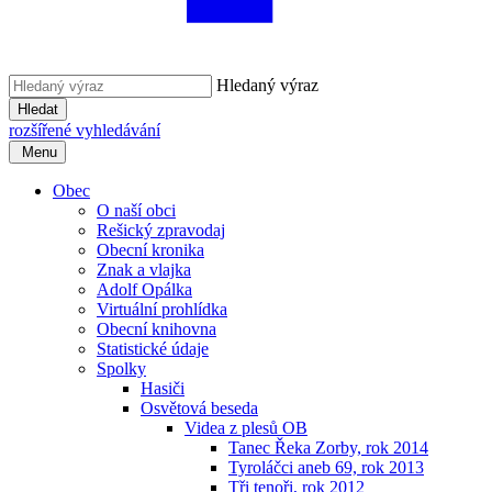
Hledaný výraz
Hledat
rozšířené vyhledávání
Menu
Obec
O naší obci
Rešický zpravodaj
Obecní kronika
Znak a vlajka
Adolf Opálka
Virtuální prohlídka
Obecní knihovna
Statistické údaje
Spolky
Hasiči
Osvětová beseda
Videa z plesů OB
Tanec Řeka Zorby, rok 2014
Tyroláčci aneb 69, rok 2013
Tři tenoři, rok 2012