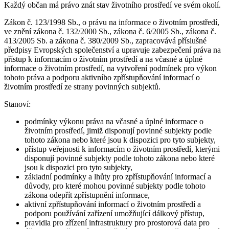
Každý občan má právo znát stav životního prostředí ve svém okolí.
Zákon č. 123/1998 Sb., o právu na informace o životním prostředí,
ve znění zákona č. 132/2000 Sb., zákona č. 6/2005 Sb., zákona č.
413/2005 Sb. a zákona č. 380/2009 Sb., zapracovává příslušné
předpisy Evropských společenství a upravuje zabezpečení práva na
přístup k informacím o životním prostředí a na včasné a úplné
informace o životním prostředí, na vytvoření podmínek pro výkon
tohoto práva a podporu aktivního zpřístupňování informací o
životním prostředí ze strany povinných subjektů.
Stanoví:
podmínky výkonu práva na včasné a úplné informace o
životním prostředí, jimiž disponují povinné subjekty podle
tohoto zákona nebo které jsou k dispozici pro tyto subjekty,
přístup veřejnosti k informacím o životním prostředí, kterými
disponují povinné subjekty podle tohoto zákona nebo které
jsou k dispozici pro tyto subjekty,
základní podmínky a lhůty pro zpřístupňování informací a
důvody, pro které mohou povinné subjekty podle tohoto
zákona odepřít zpřístupnění informace,
aktivní zpřístupňování informací o životním prostředí a
podporu používání zařízení umožňující dálkový přístup,
pravidla pro zřízení infrastruktury pro prostorová data pro