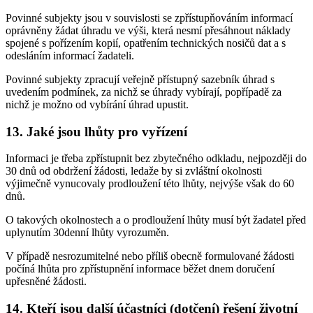
Povinné subjekty jsou v souvislosti se zpřístupňováním informací
oprávněny žádat úhradu ve výši, která nesmí přesáhnout náklady
spojené s pořízením kopií, opatřením technických nosičů dat a s
odesláním informací žadateli.
Povinné subjekty zpracují veřejně přístupný sazebník úhrad s
uvedením podmínek, za nichž se úhrady vybírají, popřípadě za
nichž je možno od vybírání úhrad upustit.
13. Jaké jsou lhůty pro vyřízení
Informaci je třeba zpřístupnit bez zbytečného odkladu, nejpozději do
30 dnů od obdržení žádosti, ledaže by si zvláštní okolnosti
výjimečně vynucovaly prodloužení této lhůty, nejvýše však do 60
dnů.
O takových okolnostech a o prodloužení lhůty musí být žadatel před
uplynutím 30denní lhůty vyrozuměn.
V případě nesrozumitelné nebo příliš obecně formulované žádosti
počíná lhůta pro zpřístupnění informace běžet dnem doručení
upřesněné žádosti.
14. Kteří jsou další účastníci (dotčení) řešení životní