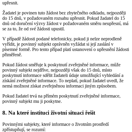
upřesnit.
Žadatel je povinen tuto žádost bez zbytečného odkladu, nejpozději
do 15 dnů, v požadovaném rozsahu upřesnit. Pokud žadatel do 15
dnů od doručení výzvy žádost v požadovaném směru neupřesní, má
se za to, že od své žádosti upustil.
V případě žádosti podané telefonicky, pokud ji nelze neprodleně
vyřídit, je povinný subjekt oprávněn vyžádat si její zaslání v
písemné formě. Pro tento případ platí ustanovení o upřesnění žádosti
přiměřeně.
Pokud žádost směřuje k poskytnutí zveřejněné informace, může
povinný subjekt nejdříve, nejpozději však do 15 dnů, místo
poskytnutí informace sdělit žadateli údaje umožňující vyhledání a
získání zveřejněné informace. To neplatí, pokud žadatel uvedl, že
nemá možnost získat zveřejněnou informaci jiným způsobem.
Pokud žadatel trvá na přímém poskytnutí zveřejněné informace,
povinný subjekt mu ji poskytne.
8. Na které instituci životní situaci řešit
Povinnými subjekty, které informace o životním prostředí
zpřístupňují, se rozumí: