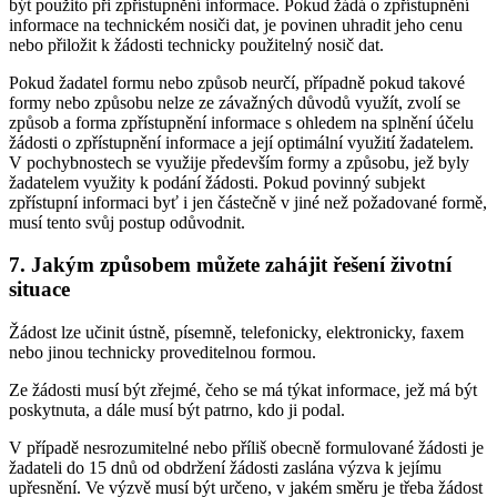
být použito při zpřístupnění informace. Pokud žádá o zpřístupnění
informace na technickém nosiči dat, je povinen uhradit jeho cenu
nebo přiložit k žádosti technicky použitelný nosič dat.
Pokud žadatel formu nebo způsob neurčí, případně pokud takové
formy nebo způsobu nelze ze závažných důvodů využít, zvolí se
způsob a forma zpřístupnění informace s ohledem na splnění účelu
žádosti o zpřístupnění informace a její optimální využití žadatelem.
V pochybnostech se využije především formy a způsobu, jež byly
žadatelem využity k podání žádosti. Pokud povinný subjekt
zpřístupní informaci byť i jen částečně v jiné než požadované formě,
musí tento svůj postup odůvodnit.
7. Jakým způsobem můžete zahájit řešení životní
situace
Žádost lze učinit ústně, písemně, telefonicky, elektronicky, faxem
nebo jinou technicky proveditelnou formou.
Ze žádosti musí být zřejmé, čeho se má týkat informace, jež má být
poskytnuta, a dále musí být patrno, kdo ji podal.
V případě nesrozumitelné nebo příliš obecně formulované žádosti je
žadateli do 15 dnů od obdržení žádosti zaslána výzva k jejímu
upřesnění. Ve výzvě musí být určeno, v jakém směru je třeba žádost