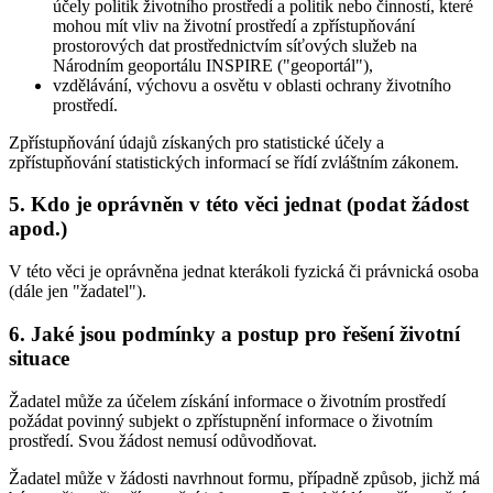
účely politik životního prostředí a politik nebo činností, které
mohou mít vliv na životní prostředí a zpřístupňování
prostorových dat prostřednictvím síťových služeb na
Národním geoportálu INSPIRE ("geoportál"),
vzdělávání, výchovu a osvětu v oblasti ochrany životního
prostředí.
Zpřístupňování údajů získaných pro statistické účely a
zpřístupňování statistických informací se řídí zvláštním zákonem.
5. Kdo je oprávněn v této věci jednat (podat žádost
apod.)
V této věci je oprávněna jednat kterákoli fyzická či právnická osoba
(dále jen "žadatel").
6. Jaké jsou podmínky a postup pro řešení životní
situace
Žadatel může za účelem získání informace o životním prostředí
požádat povinný subjekt o zpřístupnění informace o životním
prostředí. Svou žádost nemusí odůvodňovat.
Žadatel může v žádosti navrhnout formu, případně způsob, jichž má