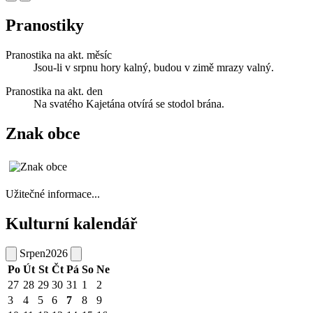
Pranostiky
Pranostika na akt. měsíc
Jsou-li v srpnu hory kalný, budou v zimě mrazy valný.
Pranostika na akt. den
Na svatého Kajetána otvírá se stodol brána.
Znak obce
Užitečné informace...
Kulturní kalendář
Srpen
2026
Po
Út
St
Čt
Pá
So
Ne
27
28
29
30
31
1
2
3
4
5
6
7
8
9