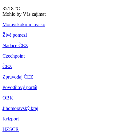
35/18 °C
Mohlo by Vás zajímat
Moravskokrumlovsko
Živé pomezí
Nadace ČEZ
Czechpoint
ČEZ
Zpravodaj ČEZ
Povodňový portál
OBK
Jihomoravský kraj
Krizport
HZSCR