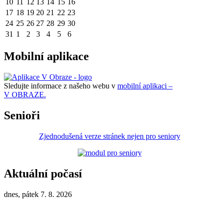
10
11
12
13
14
15
16
17
18
19
20
21
22
23
24
25
26
27
28
29
30
31
1
2
3
4
5
6
Mobilní aplikace
Sledujte informace z našeho webu v
mobilní aplikaci –
V OBRAZE.
Senioři
Zjednodušená verze stránek nejen pro seniory
Aktuální počasí
dnes, pátek 7. 8. 2026