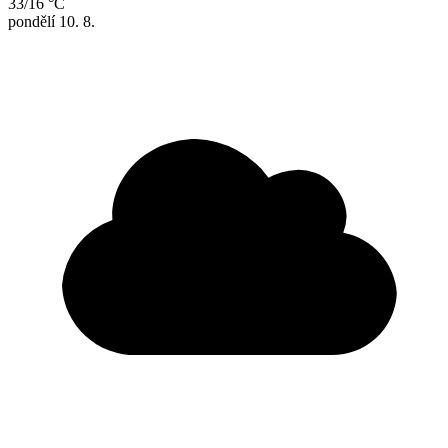
33/16 °C
pondělí
10. 8.