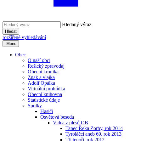
Hledaný výraz
Hledat
rozšířené vyhledávání
Menu
Obec
O naší obci
Rešický zpravodaj
Obecní kronika
Znak a vlajka
Adolf Opálka
Virtuální prohlídka
Obecní knihovna
Statistické údaje
Spolky
Hasiči
Osvětová beseda
Videa z plesů OB
Tanec Řeka Zorby, rok 2014
Tyroláčci aneb 69, rok 2013
Tři tenoři, rok 2012