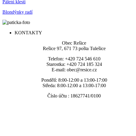
Pálení klestí
Blondýnky radí
KONTAKTY
Obec Rešice
Rešice 97, 671 73 pošta Tulešice
Telefon: +420 724 546 610
Starostka: +420 724 185 324
E-mail: obec@resice.cz
Pondělí: 8:00-12:00 a 13:00-17:00
Středa: 8:00-12:00 a 13:00-17:00
Číslo účtu : 18627741/0100