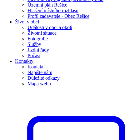
Územní plán Rešice
Hlášení místního rozhlasu
Profil zadavatele - Obec Rešice
Život v obci
Události v obci a okolí
Životní situace
Fotografie
Služby
Jízdní řády
Počasí
Kontakty
Kontakt
Napište nám
Důležité odkazy
Mapa webu