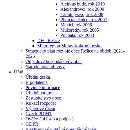
A cirkus bude, rok 2010
Alexandrovci, rok 2009
Labutí jezero, rok 2008
Pivní tanečnice, rok 2007
Maxíci, rok 2006
Mužoretky, rok 2005
Poupata, rok 2003
DFC Rešice
Mikroregion Moravskokrumlovsko
Strategický plán rozvoje obce Rešice na období 2021-
2025
Odpadové hospodářství v obci
Národní plán obnovy
Úřad
Úřední deska
E-podatelna
Povinné informace
Úřední hodiny
Zastupitelstvo obce
Klikací rozpočet
Výběrové řízení
Czech POINT
Ověřování listin a podpisů
GDPR
Elektronický digitální povodňový plán