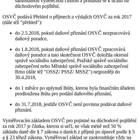
samostatnou výdělečnou činnost a přihlásila se k účasti na
důchodovém pojištění.
OSVČ podává Přehled o příjmech a výdajích OSVČ za rok 2017
(dále též "přehled"):
do 2.5.2018, pokud daňové přiznání OSVČ nezpracovává
daňový poradce,
do 1.8.2018, pokud daňové přiznání OSVČ zpracovává
daňový poradce a tuto skutečnost OSVČ doložila okresní
správě sociálního zabezpečení, Pražské správě sociálního
zabezpečení nebo Městské správě sociálního zabezpečení
Brno (dále též "OSSZ/ PSSZ/ MSSZ") nejpozději do
30.4.2018,
do 1 měsíce po uplynutí lhůty, kterou byla finančním úřadem
prodloužena lhůta pro podání daňového přiznání,
do 31.7.2018, jestliže OSVČ není povinna podávat daňové
přiznání.
Vyměřovacím základem OSVČ pro pojistné na důchodové pojištění
za rok 2017 je částka, kterou si určí, ne však méně než 50 %
základu daně dle § 7 zákona o daních z příjmů po úpravě podle § 5
a § 23 téhož zákona. Vyměřovací základ se zaokrouhluje vždy na