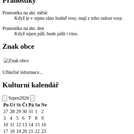
Pranostiky
Pranostika na akt. měsíc
Když je v srpnu ráno hodně rosy, mají z toho radost vosy.
Pranostika na akt. den
Když srpen pálí, bude pálit i víno.
Znak obce
Užitečné informace...
Kulturní kalendář
Srpen
2026
Po
Út
St
Čt
Pá
So
Ne
27
28
29
30
31
1
2
3
4
5
6
7
8
9
10
11
12
13
14
15
16
17
18
19
20
21
22
23