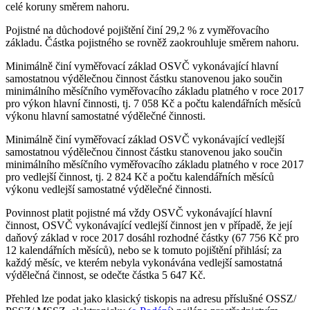
celé koruny směrem nahoru.
Pojistné na důchodové pojištění činí 29,2 % z vyměřovacího
základu. Částka pojistného se rovněž zaokrouhluje směrem nahoru.
Minimálně činí vyměřovací základ OSVČ vykonávající hlavní
samostatnou výdělečnou činnost částku stanovenou jako součin
minimálního měsíčního vyměřovacího základu platného v roce 2017
pro výkon hlavní činnosti, tj. 7 058 Kč a počtu kalendářních měsíců
výkonu hlavní samostatné výdělečné činnosti.
Minimálně činí vyměřovací základ OSVČ vykonávající vedlejší
samostatnou výdělečnou činnost částku stanovenou jako součin
minimálního měsíčního vyměřovacího základu platného v roce 2017
pro vedlejší činnost, tj. 2 824 Kč a počtu kalendářních měsíců
výkonu vedlejší samostatné výdělečné činnosti.
Povinnost platit pojistné má vždy OSVČ vykonávající hlavní
činnost, OSVČ vykonávající vedlejší činnost jen v případě, že její
daňový základ v roce 2017 dosáhl rozhodné částky (67 756 Kč pro
12 kalendářních měsíců), nebo se k tomuto pojištění přihlásí; za
každý měsíc, ve kterém nebyla vykonávána vedlejší samostatná
výdělečná činnost, se odečte částka 5 647 Kč.
Přehled lze podat jako klasický tiskopis na adresu příslušné OSSZ/