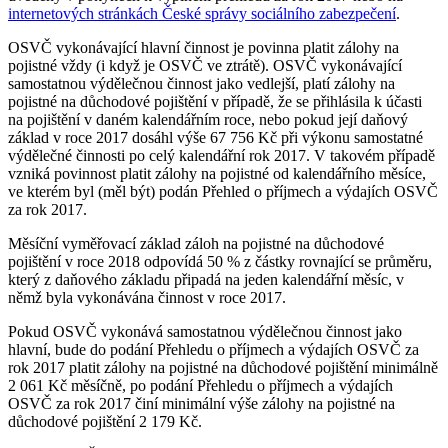
internetových stránkách České správy sociálního zabezpečení
.
OSVČ vykonávající hlavní činnost je povinna platit zálohy na
pojistné vždy (i když je OSVČ ve ztrátě). OSVČ vykonávající
samostatnou výdělečnou činnost jako vedlejší, platí zálohy na
pojistné na důchodové pojištění v případě, že se přihlásila k účasti
na pojištění v daném kalendářním roce, nebo pokud její daňový
základ v roce 2017 dosáhl výše 67 756 Kč při výkonu samostatné
výdělečné činnosti po celý kalendářní rok 2017. V takovém případě
vzniká povinnost platit zálohy na pojistné od kalendářního měsíce,
ve kterém byl (měl být) podán Přehled o příjmech a výdajích OSVČ
za rok 2017.
Měsíční vyměřovací základ záloh na pojistné na důchodové
pojištění v roce 2018 odpovídá 50 % z částky rovnající se průměru,
který z daňového základu připadá na jeden kalendářní měsíc, v
němž byla vykonávána činnost v roce 2017.
Pokud OSVČ vykonává samostatnou výdělečnou činnost jako
hlavní, bude do podání Přehledu o příjmech a výdajích OSVČ za
rok 2017 platit zálohy na pojistné na důchodové pojištění minimálně
2 061 Kč měsíčně, po podání Přehledu o příjmech a výdajích
OSVČ za rok 2017 činí minimální výše zálohy na pojistné na
důchodové pojištění 2 179 Kč.