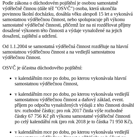
Podle zákona o důchodovém pojištění je osobou samostatně
výdělečně činnou (dále též "OSVČ") osoba, která ukončila
povinnou školní docházku, dosáhla věku alespoň 15 let a vykonává
samostatnou výdělečnou činnost, nebo spolupracuje při výkonu
samostatné výdělečné činnosti, přičemž lze na ni rozdělovat příjmy
dosažené výkonem této činnosti a výdaje vynaložené na jejich
dosažení, zajištění a udržení.
Od 1.1.2004 se samostatná výdělečná činnost rozděluje na hlavní
samostatnou výdělečnou činnost a na vedlejší samostatnou
výdělečnou činnost.
OSVČ je účastna důchodového pojištění:
v kalendářním roce po dobu, po kterou vykonávala hlavní
samostatnou výdělečnou činnost,
v kalendářním roce po dobu, po kterou vykonávala vedlejší
samostatnou výdělečnou činnost a daňový základ, event.
příjem po odpočtu vynaložených výdajů z této činnosti dosáhl
tzv. rozhodné částky; pro rok 2017 činila výše rozhodné
částky 67 756 Kč při výkonu samostatné výdělečné činnosti
po celý kalendářní rok (pro rok 2018 je to částka 71 950 Kč),
v kalendářním roce po dobu, po kterou vykonávala vedlejší