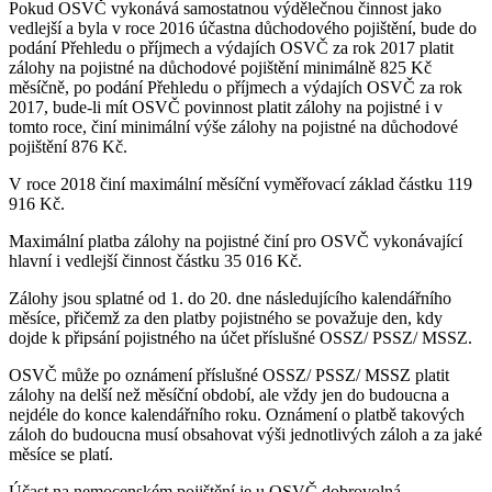
Pokud OSVČ vykonává samostatnou výdělečnou činnost jako
vedlejší a byla v roce 2016 účastna důchodového pojištění, bude do
podání Přehledu o příjmech a výdajích OSVČ za rok 2017 platit
zálohy na pojistné na důchodové pojištění minimálně 825 Kč
měsíčně, po podání Přehledu o příjmech a výdajích OSVČ za rok
2017, bude-li mít OSVČ povinnost platit zálohy na pojistné i v
tomto roce, činí minimální výše zálohy na pojistné na důchodové
pojištění 876 Kč.
V roce 2018 činí maximální měsíční vyměřovací základ částku 119
916 Kč.
Maximální platba zálohy na pojistné činí pro OSVČ vykonávající
hlavní i vedlejší činnost částku 35 016 Kč.
Zálohy jsou splatné od 1. do 20. dne následujícího kalendářního
měsíce, přičemž za den platby pojistného se považuje den, kdy
dojde k připsání pojistného na účet příslušné OSSZ/ PSSZ/ MSSZ.
OSVČ může po oznámení příslušné OSSZ/ PSSZ/ MSSZ platit
zálohy na delší než měsíční období, ale vždy jen do budoucna a
nejdéle do konce kalendářního roku. Oznámení o platbě takových
záloh do budoucna musí obsahovat výši jednotlivých záloh a za jaké
měsíce se platí.
Účast na nemocenském pojištění je u OSVČ dobrovolná.