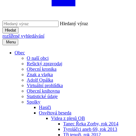
Hledaný výraz
Hledat
rozšířené vyhledávání
Menu
Obec
O naší obci
Rešický zpravodaj
Obecní kronika
Znak a vlajka
Adolf Opálka
Virtuální prohlídka
Obecní knihovna
Statistické údaje
Spolky
Hasiči
Osvětová beseda
Videa z plesů OB
Tanec Řeka Zorby, rok 2014
Tyroláčci aneb 69, rok 2013
Tři tenoři, rok 2012