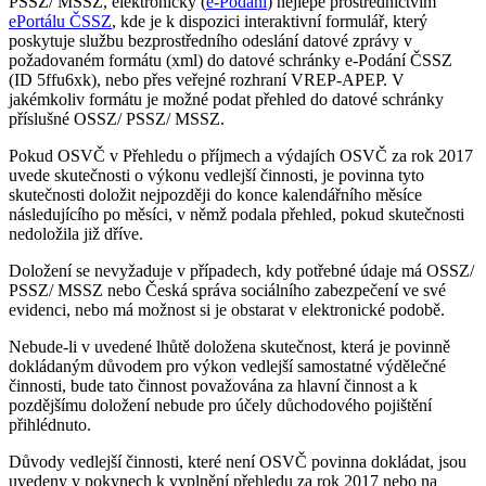
PSSZ/ MSSZ, elektronicky (
e-Podání
) nejlépe prostřednictvím
ePortálu ČSSZ
, kde je k dispozici interaktivní formulář, který
poskytuje službu bezprostředního odeslání datové zprávy v
požadovaném formátu (xml) do datové schránky e-Podání ČSSZ
(ID 5ffu6xk), nebo přes veřejné rozhraní VREP-APEP. V
jakémkoliv formátu je možné podat přehled do datové schránky
příslušné OSSZ/ PSSZ/ MSSZ.
Pokud OSVČ v Přehledu o příjmech a výdajích OSVČ za rok 2017
uvede skutečnosti o výkonu vedlejší činnosti, je povinna tyto
skutečnosti doložit nejpozději do konce kalendářního měsíce
následujícího po měsíci, v němž podala přehled, pokud skutečnosti
nedoložila již dříve.
Doložení se nevyžaduje v případech, kdy potřebné údaje má OSSZ/
PSSZ/ MSSZ nebo Česká správa sociálního zabezpečení ve své
evidenci, nebo má možnost si je obstarat v elektronické podobě.
Nebude-li v uvedené lhůtě doložena skutečnost, která je povinně
dokládaným důvodem pro výkon vedlejší samostatné výdělečné
činnosti, bude tato činnost považována za hlavní činnost a k
pozdějšímu doložení nebude pro účely důchodového pojištění
přihlédnuto.
Důvody vedlejší činnosti, které není OSVČ povinna dokládat, jsou
uvedeny v pokynech k vyplnění přehledu za rok 2017 nebo na