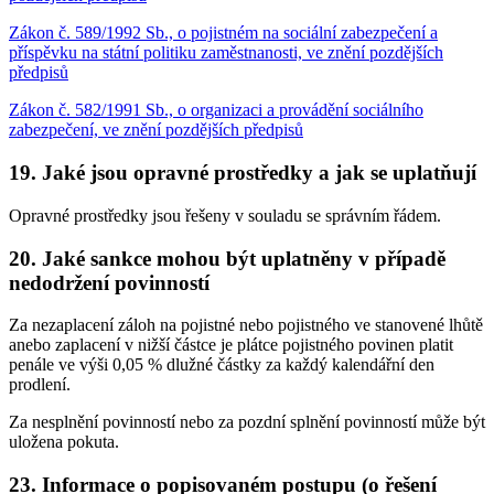
Zákon č. 589/1992 Sb., o pojistném na sociální zabezpečení a
příspěvku na státní politiku zaměstnanosti, ve znění pozdějších
předpisů
Zákon č. 582/1991 Sb., o organizaci a provádění sociálního
zabezpečení, ve znění pozdějších předpisů
19. Jaké jsou opravné prostředky a jak se uplatňují
Opravné prostředky jsou řešeny v souladu se správním řádem.
20. Jaké sankce mohou být uplatněny v případě
nedodržení povinností
Za nezaplacení záloh na pojistné nebo pojistného ve stanovené lhůtě
anebo zaplacení v nižší částce je plátce pojistného povinen platit
penále ve výši 0,05 % dlužné částky za každý kalendářní den
prodlení.
Za nesplnění povinností nebo za pozdní splnění povinností může být
uložena pokuta.
23. Informace o popisovaném postupu (o řešení