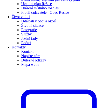
Územní plán Rešice
Hlášení místního rozhlasu
Profil zadavatele - Obec Rešice
Život v obci
Události v obci a okolí
Životní situace
Fotografie
Služby
Jízdní řády
Počasí
Kontakty
Kontakt
Napište nám
Důležité odkazy
Mapa webu