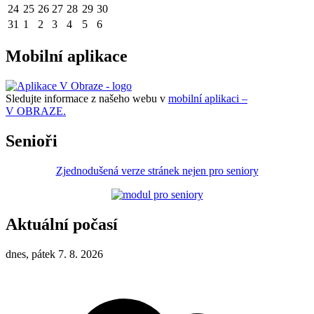
24
25
26
27
28
29
30
31
1
2
3
4
5
6
Mobilní aplikace
Sledujte informace z našeho webu v
mobilní aplikaci –
V OBRAZE.
Senioři
Zjednodušená verze stránek nejen pro seniory
Aktuální počasí
dnes, pátek 7. 8. 2026