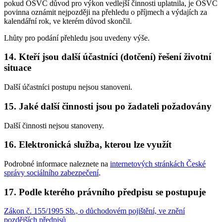
pokud OSVČ důvod pro výkon vedlejší činnosti uplatnila, je OSVČ
povinna oznámit nejpozději na přehledu o příjmech a výdajích za
kalendářní rok, ve kterém důvod skončil.
Lhůty pro podání přehledu jsou uvedeny výše.
14. Kteří jsou další účastníci (dotčení) řešení životní
situace
Další účastníci postupu nejsou stanoveni.
15. Jaké další činnosti jsou po žadateli požadovány
Další činnosti nejsou stanoveny.
16. Elektronická služba, kterou lze využít
Podrobné informace naleznete na
internetových stránkách České
správy sociálního zabezpečení
.
17. Podle kterého právního předpisu se postupuje
Zákon č. 155/1995 Sb., o důchodovém pojištění, ve znění
pozdějších předpisů