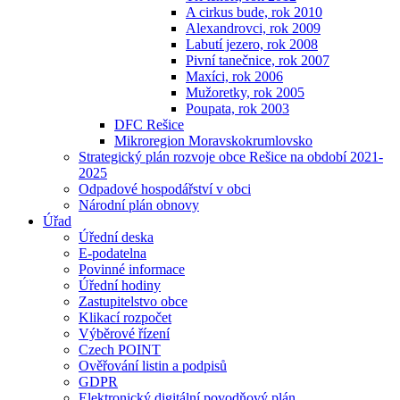
A cirkus bude, rok 2010
Alexandrovci, rok 2009
Labutí jezero, rok 2008
Pivní tanečnice, rok 2007
Maxíci, rok 2006
Mužoretky, rok 2005
Poupata, rok 2003
DFC Rešice
Mikroregion Moravskokrumlovsko
Strategický plán rozvoje obce Rešice na období 2021-
2025
Odpadové hospodářství v obci
Národní plán obnovy
Úřad
Úřední deska
E-podatelna
Povinné informace
Úřední hodiny
Zastupitelstvo obce
Klikací rozpočet
Výběrové řízení
Czech POINT
Ověřování listin a podpisů
GDPR
Elektronický digitální povodňový plán