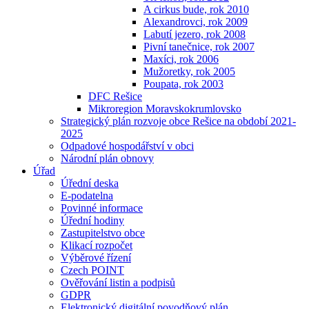
A cirkus bude, rok 2010
Alexandrovci, rok 2009
Labutí jezero, rok 2008
Pivní tanečnice, rok 2007
Maxíci, rok 2006
Mužoretky, rok 2005
Poupata, rok 2003
DFC Rešice
Mikroregion Moravskokrumlovsko
Strategický plán rozvoje obce Rešice na období 2021-
2025
Odpadové hospodářství v obci
Národní plán obnovy
Úřad
Úřední deska
E-podatelna
Povinné informace
Úřední hodiny
Zastupitelstvo obce
Klikací rozpočet
Výběrové řízení
Czech POINT
Ověřování listin a podpisů
GDPR
Elektronický digitální povodňový plán