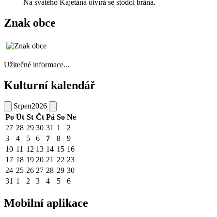
Na svatého Kajetána otvírá se stodol brána.
Znak obce
Užitečné informace...
Kulturní kalendář
Srpen
2026
Po
Út
St
Čt
Pá
So
Ne
27
28
29
30
31
1
2
3
4
5
6
7
8
9
10
11
12
13
14
15
16
17
18
19
20
21
22
23
24
25
26
27
28
29
30
31
1
2
3
4
5
6
Mobilní aplikace