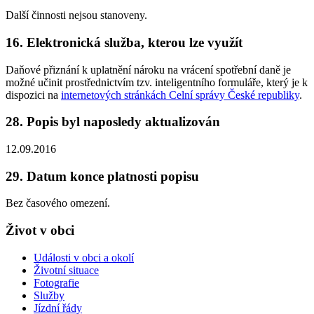
Další činnosti nejsou stanoveny.
16. Elektronická služba, kterou lze využít
Daňové přiznání k uplatnění nároku na vrácení spotřební daně je
možné učinit prostřednictvím tzv. inteligentního formuláře, který je k
dispozici na
internetových stránkách Celní správy České republiky
.
28. Popis byl naposledy aktualizován
12.09.2016
29. Datum konce platnosti popisu
Bez časového omezení.
Život v obci
Události v obci a okolí
Životní situace
Fotografie
Služby
Jízdní řády