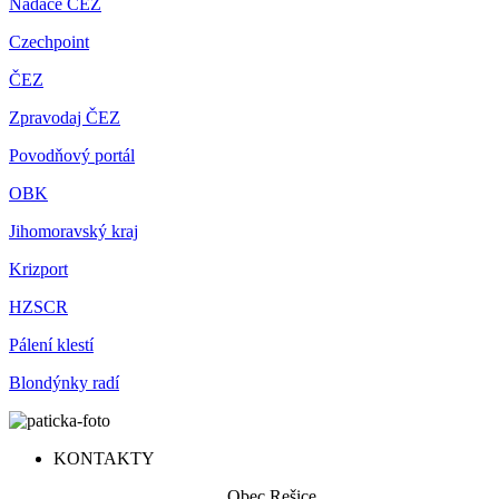
Nadace ČEZ
Czechpoint
ČEZ
Zpravodaj ČEZ
Povodňový portál
OBK
Jihomoravský kraj
Krizport
HZSCR
Pálení klestí
Blondýnky radí
KONTAKTY
Obec Rešice