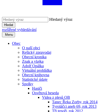
Hledaný výraz
Hledat
rozšířené vyhledávání
Menu
Obec
O naší obci
Rešický zpravodaj
Obecní kronika
Znak a vlajka
Adolf Opálka
Virtuální prohlídka
Obecní knihovna
Statistické údaje
Spolky
Hasiči
Osvětová beseda
Videa z plesů OB
Tanec Řeka Zorby, rok 2014
Tyroláčci aneb 69, rok 2013
Tři tenoři, rok 2012