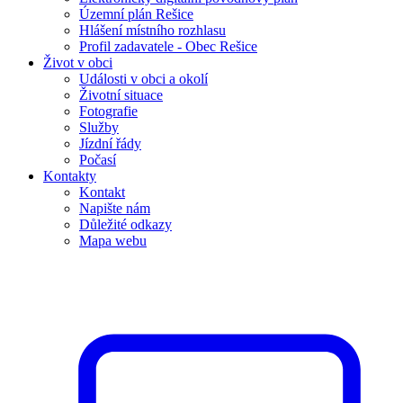
Územní plán Rešice
Hlášení místního rozhlasu
Profil zadavatele - Obec Rešice
Život v obci
Události v obci a okolí
Životní situace
Fotografie
Služby
Jízdní řády
Počasí
Kontakty
Kontakt
Napište nám
Důležité odkazy
Mapa webu