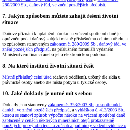
280/2009 Sb., daňový řád, ve znění pozdějších předpisů
.
7. Jakým způsobem můžete zahájit řešení životní
situace
Daňové přiznání k uplatnění nároku na vrácení spotřební daně je
oprávněn podat daňový subjekt místně příslušnému celnímu úřadu, a
to způsobem stanoveným
zákonem č. 280/2009 Sb., daňový řád, ve
znění pozdějších předpisů
, na příslušném formuláři vydaném
Ministerstvem financí anebo jeho elektronickou podobou.
8. Na které instituci životní situaci řešit
Místně příslušný celní úřad
(daňové oddělení), určený dle sídla u
právnické osoby anebo dle místa pobytu u fyzické osoby.
10. Jaké doklady je nutné mít s sebou
Doklady jsou stanoveny
zákonem č. 353/2003 Sb., o spotřebních
daních, ve znění pozdějších předpisů
, a
vyhláškou č. 413/2003 Sb.,
kterou se stanoví způsob výpočtu nároku na vrácení spotřební daně
zaplacené v cenách některých minerálních olejů prokazatelně
použitých pro výrobu tepla a způsob a podmínky vedení evidence o