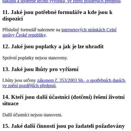
nákupu a spotřebě těchto výrobků, ve znění pozdějších předpisů
.
11. Jaké jsou potřebné formuláře a kde jsou k
dispozici
Příslušný formulář naleznete na
internetových stránkách Celní
správy České republiky
.
12. Jaké jsou poplatky a jak je lze uhradit
Správní poplatky nejsou stanoveny.
13. Jaké jsou lhůty pro vyřízení
Lhůty jsou určeny
zákonem č. 353/2003 Sb., o spotřebních daních,
ve znění pozdějších předpisů
.
14. Kteří jsou další účastníci (dotčení) řešení životní
situace
Další účastníci nejsou stanoveni.
15. Jaké další činnosti jsou po žadateli požadovány