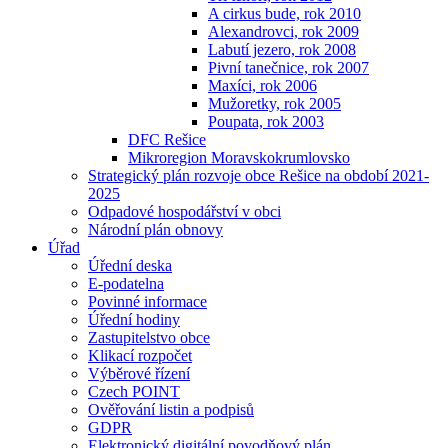
A cirkus bude, rok 2010
Alexandrovci, rok 2009
Labutí jezero, rok 2008
Pivní tanečnice, rok 2007
Maxíci, rok 2006
Mužoretky, rok 2005
Poupata, rok 2003
DFC Rešice
Mikroregion Moravskokrumlovsko
Strategický plán rozvoje obce Rešice na období 2021-
2025
Odpadové hospodářství v obci
Národní plán obnovy
Úřad
Úřední deska
E-podatelna
Povinné informace
Úřední hodiny
Zastupitelstvo obce
Klikací rozpočet
Výběrové řízení
Czech POINT
Ověřování listin a podpisů
GDPR
Elektronický digitální povodňový plán