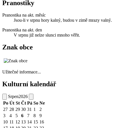
Pranostiky
Pranostika na akt. měsíc
Jsou-li v srpnu hory kalný, budou v zimě mrazy valný.
Pranostika na akt. den
V srpnu již nelze slunci mnoho věřit.
Znak obce
Užitečné informace...
Kulturní kalendář
Srpen
2026
Po
Út
St
Čt
Pá
So
Ne
27
28
29
30
31
1
2
3
4
5
6
7
8
9
10
11
12
13
14
15
16