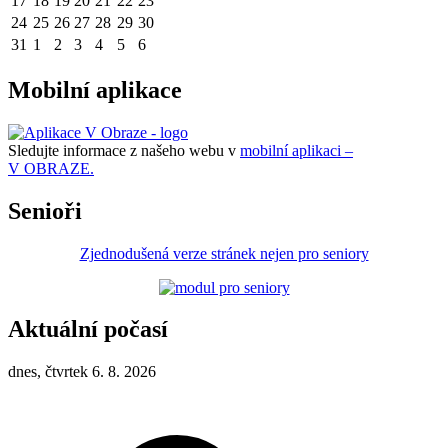
17
18
19
20
21
22
23
24
25
26
27
28
29
30
31
1
2
3
4
5
6
Mobilní aplikace
Sledujte informace z našeho webu v
mobilní aplikaci –
V OBRAZE.
Senioři
Zjednodušená verze stránek nejen pro seniory
Aktuální počasí
dnes, čtvrtek 6. 8. 2026