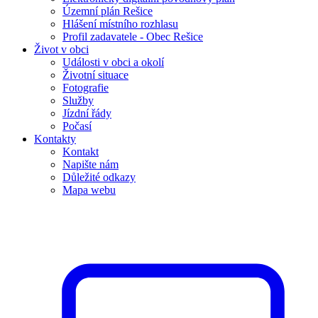
Územní plán Rešice
Hlášení místního rozhlasu
Profil zadavatele - Obec Rešice
Život v obci
Události v obci a okolí
Životní situace
Fotografie
Služby
Jízdní řády
Počasí
Kontakty
Kontakt
Napište nám
Důležité odkazy
Mapa webu