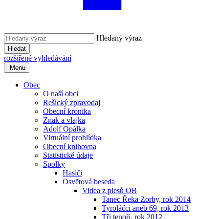
Hledaný výraz
Hledat
rozšířené vyhledávání
Menu
Obec
O naší obci
Rešický zpravodaj
Obecní kronika
Znak a vlajka
Adolf Opálka
Virtuální prohlídka
Obecní knihovna
Statistické údaje
Spolky
Hasiči
Osvětová beseda
Videa z plesů OB
Tanec Řeka Zorby, rok 2014
Tyroláčci aneb 69, rok 2013
Tři tenoři, rok 2012