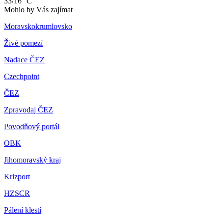
33/16 °C
Mohlo by Vás zajímat
Moravskokrumlovsko
Živé pomezí
Nadace ČEZ
Czechpoint
ČEZ
Zpravodaj ČEZ
Povodňový portál
OBK
Jihomoravský kraj
Krizport
HZSCR
Pálení klestí