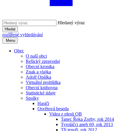
Hledaný výraz
Hledat
rozšířené vyhledávání
Menu
Obec
O naší obci
Rešický zpravodaj
Obecní kronika
Znak a vlajka
Adolf Opálka
Virtuální prohlídka
Obecní knihovna
Statistické údaje
Spolky
Hasiči
Osvětová beseda
Videa z plesů OB
Tanec Řeka Zorby, rok 2014
Tyroláčci aneb 69, rok 2013
Tři tenoři, rok 2012