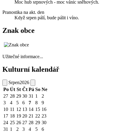
Moc hub srpnových - moc vánic sněhových.
Pranostika na akt. den
Když srpen pálí, bude pálit i víno.
Znak obce
Užitečné informace...
Kulturní kalendář
Srpen
2026
Po
Út
St
Čt
Pá
So
Ne
27
28
29
30
31
1
2
3
4
5
6
7
8
9
10
11
12
13
14
15
16
17
18
19
20
21
22
23
24
25
26
27
28
29
30
31
1
2
3
4
5
6