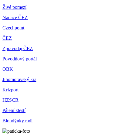
Živé pomezí
Nadace ČEZ
Czechpoint
ČEZ
Zpravodaj ČEZ
Povodňový portál
OBK
Jihomoravský kraj
Krizport
HZSCR
Pálení klestí
Blondýnky radí