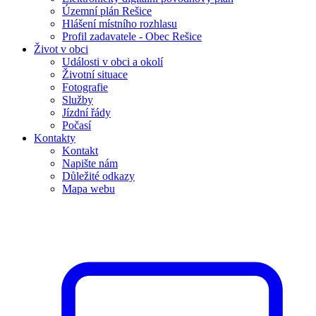
Územní plán Rešice
Hlášení místního rozhlasu
Profil zadavatele - Obec Rešice
Život v obci
Události v obci a okolí
Životní situace
Fotografie
Služby
Jízdní řády
Počasí
Kontakty
Kontakt
Napište nám
Důležité odkazy
Mapa webu