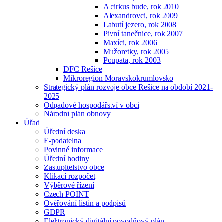
A cirkus bude, rok 2010
Alexandrovci, rok 2009
Labutí jezero, rok 2008
Pivní tanečnice, rok 2007
Maxíci, rok 2006
Mužoretky, rok 2005
Poupata, rok 2003
DFC Rešice
Mikroregion Moravskokrumlovsko
Strategický plán rozvoje obce Rešice na období 2021-
2025
Odpadové hospodářství v obci
Národní plán obnovy
Úřad
Úřední deska
E-podatelna
Povinné informace
Úřední hodiny
Zastupitelstvo obce
Klikací rozpočet
Výběrové řízení
Czech POINT
Ověřování listin a podpisů
GDPR
Elektronický digitální povodňový plán