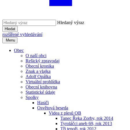
Hledaný výraz
Hledat
rozšířené vyhledávání
Menu
Obec
O naší obci
Rešický zpravodaj
Obecní kronika
Znak a vlajka
Adolf Opálka
Virtuální prohlídka
Obecní knihovna
Statistické údaje
Spolky
Hasiči
Osvětová beseda
Videa z plesů OB
Tanec Řeka Zorby, rok 2014
Tyroláčci aneb 69, rok 2013
Tři tenoři, rok 2012