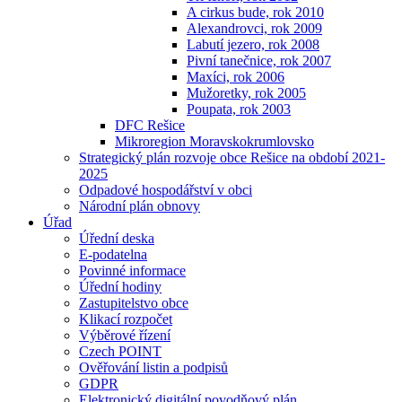
A cirkus bude, rok 2010
Alexandrovci, rok 2009
Labutí jezero, rok 2008
Pivní tanečnice, rok 2007
Maxíci, rok 2006
Mužoretky, rok 2005
Poupata, rok 2003
DFC Rešice
Mikroregion Moravskokrumlovsko
Strategický plán rozvoje obce Rešice na období 2021-
2025
Odpadové hospodářství v obci
Národní plán obnovy
Úřad
Úřední deska
E-podatelna
Povinné informace
Úřední hodiny
Zastupitelstvo obce
Klikací rozpočet
Výběrové řízení
Czech POINT
Ověřování listin a podpisů
GDPR
Elektronický digitální povodňový plán