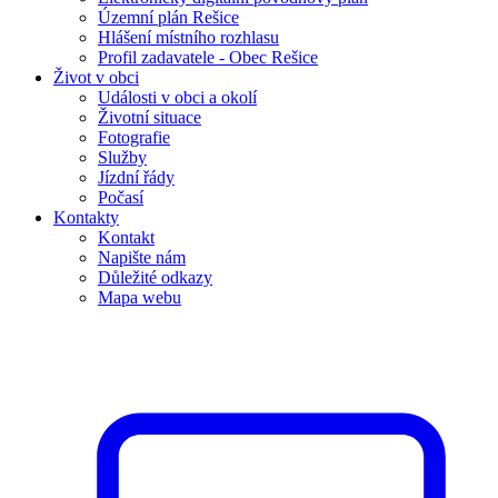
Územní plán Rešice
Hlášení místního rozhlasu
Profil zadavatele - Obec Rešice
Život v obci
Události v obci a okolí
Životní situace
Fotografie
Služby
Jízdní řády
Počasí
Kontakty
Kontakt
Napište nám
Důležité odkazy
Mapa webu