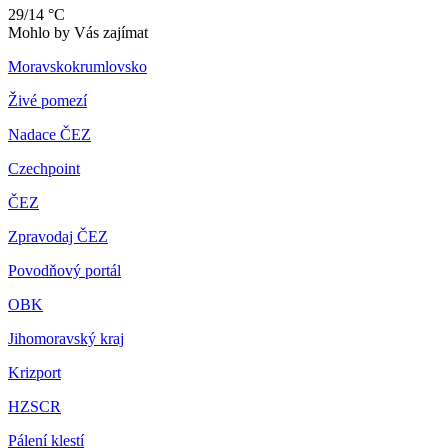
29/14 °C
Mohlo by Vás zajímat
Moravskokrumlovsko
Živé pomezí
Nadace ČEZ
Czechpoint
ČEZ
Zpravodaj ČEZ
Povodňový portál
OBK
Jihomoravský kraj
Krizport
HZSCR
Pálení klestí