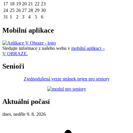
17
18
19
20
21
22
23
24
25
26
27
28
29
30
31
1
2
3
4
5
6
Mobilní aplikace
Sledujte informace z našeho webu v
mobilní aplikaci –
V OBRAZE.
Senioři
Zjednodušená verze stránek nejen pro seniory
Aktuální počasí
dnes, neděle 9. 8. 2026