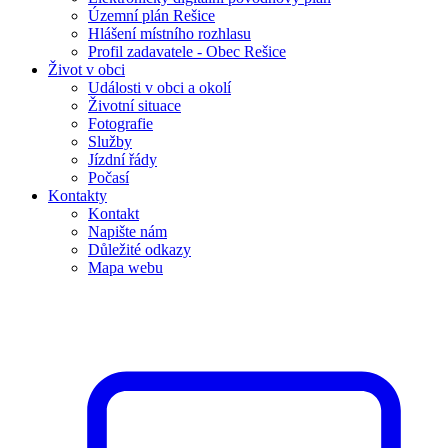
Územní plán Rešice
Hlášení místního rozhlasu
Profil zadavatele - Obec Rešice
Život v obci
Události v obci a okolí
Životní situace
Fotografie
Služby
Jízdní řády
Počasí
Kontakty
Kontakt
Napište nám
Důležité odkazy
Mapa webu