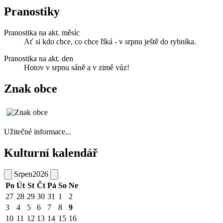
Pranostiky
Pranostika na akt. měsíc
Ať si kdo chce, co chce říká - v srpnu ještě do rybníka.
Pranostika na akt. den
Hotov v srpnu sáně a v zimě vůz!
Znak obce
Užitečné informace...
Kulturní kalendář
Srpen
2026
Po
Út
St
Čt
Pá
So
Ne
27
28
29
30
31
1
2
3
4
5
6
7
8
9
10
11
12
13
14
15
16