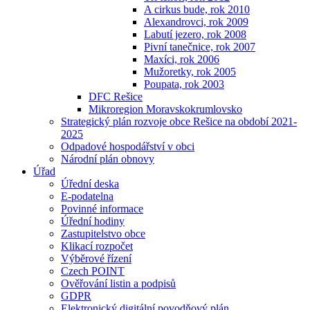
A cirkus bude, rok 2010
Alexandrovci, rok 2009
Labutí jezero, rok 2008
Pivní tanečnice, rok 2007
Maxíci, rok 2006
Mužoretky, rok 2005
Poupata, rok 2003
DFC Rešice
Mikroregion Moravskokrumlovsko
Strategický plán rozvoje obce Rešice na období 2021-
2025
Odpadové hospodářství v obci
Národní plán obnovy
Úřad
Úřední deska
E-podatelna
Povinné informace
Úřední hodiny
Zastupitelstvo obce
Klikací rozpočet
Výběrové řízení
Czech POINT
Ověřování listin a podpisů
GDPR
Elektronický digitální povodňový plán