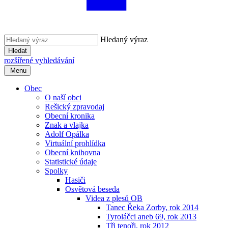
Hledaný výraz
Hledat
rozšířené vyhledávání
Menu
Obec
O naší obci
Rešický zpravodaj
Obecní kronika
Znak a vlajka
Adolf Opálka
Virtuální prohlídka
Obecní knihovna
Statistické údaje
Spolky
Hasiči
Osvětová beseda
Videa z plesů OB
Tanec Řeka Zorby, rok 2014
Tyroláčci aneb 69, rok 2013
Tři tenoři, rok 2012