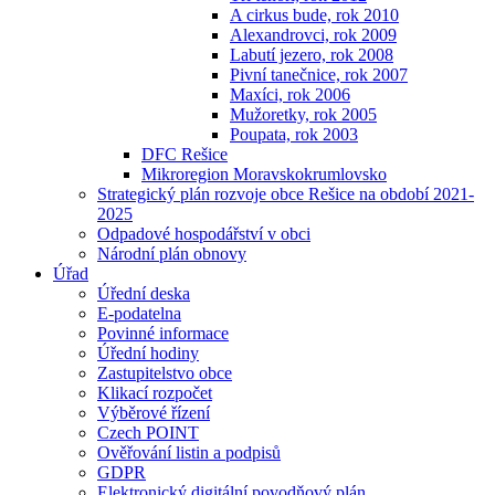
A cirkus bude, rok 2010
Alexandrovci, rok 2009
Labutí jezero, rok 2008
Pivní tanečnice, rok 2007
Maxíci, rok 2006
Mužoretky, rok 2005
Poupata, rok 2003
DFC Rešice
Mikroregion Moravskokrumlovsko
Strategický plán rozvoje obce Rešice na období 2021-
2025
Odpadové hospodářství v obci
Národní plán obnovy
Úřad
Úřední deska
E-podatelna
Povinné informace
Úřední hodiny
Zastupitelstvo obce
Klikací rozpočet
Výběrové řízení
Czech POINT
Ověřování listin a podpisů
GDPR
Elektronický digitální povodňový plán