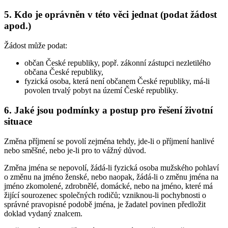
5. Kdo je oprávněn v této věci jednat (podat žádost
apod.)
Žádost může podat:
občan České republiky, popř. zákonní zástupci nezletilého
občana České republiky,
fyzická osoba, která není občanem České republiky, má-li
povolen trvalý pobyt na území České republiky.
6. Jaké jsou podmínky a postup pro řešení životní
situace
Změna příjmení se povolí zejména tehdy, jde-li o příjmení hanlivé
nebo směšné, nebo je-li pro to vážný důvod.
Změna jména se nepovolí, žádá-li fyzická osoba mužského pohlaví
o změnu na jméno ženské, nebo naopak, žádá-li o změnu jména na
jméno zkomolené, zdrobnělé, domácké, nebo na jméno, které má
žijící sourozenec společných rodičů; vzniknou-li pochybnosti o
správné pravopisné podobě jména, je žadatel povinen předložit
doklad vydaný znalcem.