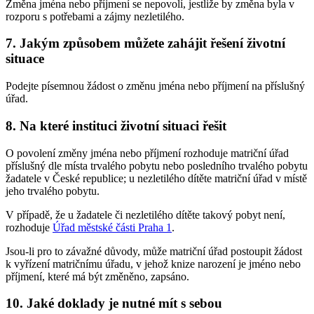
Změna jména nebo příjmení se nepovolí, jestliže by změna byla v
rozporu s potřebami a zájmy nezletilého.
7. Jakým způsobem můžete zahájit řešení životní
situace
Podejte písemnou žádost o změnu jména nebo příjmení na příslušný
úřad.
8. Na které instituci životní situaci řešit
O povolení změny jména nebo příjmení rozhoduje matriční úřad
příslušný dle místa trvalého pobytu nebo posledního trvalého pobytu
žadatele v České republice; u nezletilého dítěte matriční úřad v místě
jeho trvalého pobytu.
V případě, že u žadatele či nezletilého dítěte takový pobyt není,
rozhoduje
Úřad městské části Praha 1
.
Jsou-li pro to závažné důvody, může matriční úřad postoupit žádost
k vyřízení matričnímu úřadu, v jehož knize narození je jméno nebo
příjmení, které má být změněno, zapsáno.
10. Jaké doklady je nutné mít s sebou