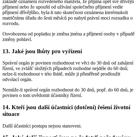
základě oznámení rozvedeného manžela, že přijímá opět své dřívější
příjmení nebo že upouští od užívání společného příjmení vedle
příjmení dřívějšího, byla-li tato skutečnost oznámena kterémukoli
matričnímu úřadu do šesti měsíců po nabytí právní moci rozsudku o
rozvodu.
Osvobozena od poplatku je změna jména a příjmení osoby v případě
změny pohlaví.
13. Jaké jsou lhůty pro vyřízení
Správní orgán je povinen rozhodnout ve věci do 30 dnů od zahájení
řízení, ve zvlášť složitých případech rozhodne nejdéle do 60 dnů;
nelze-li rozhodnout v této lhůtě, může ji přiměřeně prodloužit
odvolací orgán.
Nemůže-li správní orgán rozhodnout do 30 dnů, popř. do 60 dnů, je
povinen o tom uvědomit účastníky řízení.
14. Kteří jsou další účastníci (dotčení) řešení životní
situace
Další účastníci postupu nejsou stanoveni.