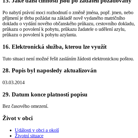
15. Jaké další činnosti jsou po žadateli požadovány
Po nabytí právní moci rozhodnutí o změně jména, popř. jmen, nebo
příjmení je třeba požádat na základě nově vydaného matričního
dokladu o vydání nového občanského průkazu, cestovního dokladu,
průkazu o povolení k pobytu, průkazu žadatele o udělení azylu,
průkazu o povolení k pobytu azylanta.
16. Elektronická služba, kterou lze využít
Tuto situaci není možné řešit zasláním žádosti elektronickou poštou.
28. Popis byl naposledy aktualizován
03.03.2014
29. Datum konce platnosti popisu
Bez časového omezení.
Život v obci
Události v obci a okolí
Životní situace