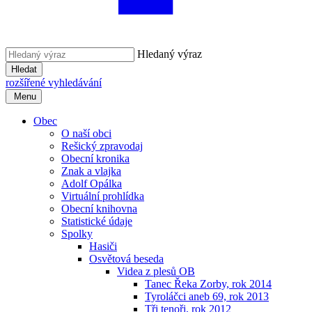
Hledaný výraz
Hledat
rozšířené vyhledávání
Menu
Obec
O naší obci
Rešický zpravodaj
Obecní kronika
Znak a vlajka
Adolf Opálka
Virtuální prohlídka
Obecní knihovna
Statistické údaje
Spolky
Hasiči
Osvětová beseda
Videa z plesů OB
Tanec Řeka Zorby, rok 2014
Tyroláčci aneb 69, rok 2013
Tři tenoři, rok 2012