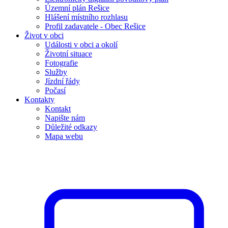
Územní plán Rešice
Hlášení místního rozhlasu
Profil zadavatele - Obec Rešice
Život v obci
Události v obci a okolí
Životní situace
Fotografie
Služby
Jízdní řády
Počasí
Kontakty
Kontakt
Napište nám
Důležité odkazy
Mapa webu