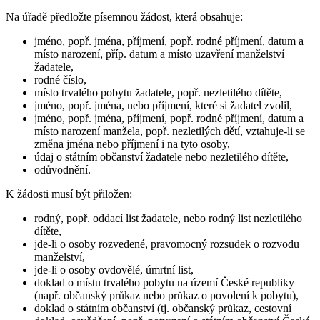
Na úřadě předložte písemnou žádost, která obsahuje:
jméno, popř. jména, příjmení, popř. rodné příjmení, datum a
místo narození, příp. datum a místo uzavření manželství
žadatele,
rodné číslo,
místo trvalého pobytu žadatele, popř. nezletilého dítěte,
jméno, popř. jména, nebo příjmení, které si žadatel zvolil,
jméno, popř. jména, příjmení, popř. rodné příjmení, datum a
místo narození manžela, popř. nezletilých dětí, vztahuje-li se
změna jména nebo příjmení i na tyto osoby,
údaj o státním občanství žadatele nebo nezletilého dítěte,
odůvodnění.
K žádosti musí být přiložen:
rodný, popř. oddací list žadatele, nebo rodný list nezletilého
dítěte,
jde-li o osoby rozvedené, pravomocný rozsudek o rozvodu
manželství,
jde-li o osoby ovdovělé, úmrtní list,
doklad o místu trvalého pobytu na území České republiky
(např. občanský průkaz nebo průkaz o povolení k pobytu),
doklad o státním občanství (tj. občanský průkaz, cestovní