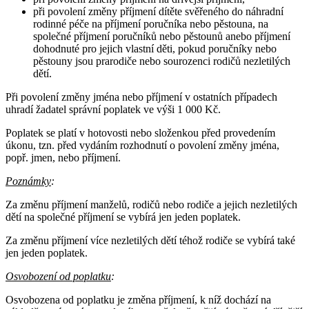
při povolení změny příjmení dítěte svěřeného do náhradní
rodinné péče na příjmení poručníka nebo pěstouna, na
společné příjmení poručníků nebo pěstounů anebo příjmení
dohodnuté pro jejich vlastní děti, pokud poručníky nebo
pěstouny jsou prarodiče nebo sourozenci rodičů nezletilých
dětí.
Při povolení změny jména nebo příjmení v ostatních případech
uhradí žadatel správní poplatek ve výši 1 000 Kč.
Poplatek se platí v hotovosti nebo složenkou před provedením
úkonu, tzn. před vydáním rozhodnutí o povolení změny jména,
popř. jmen, nebo příjmení.
Poznámky
:
Za změnu příjmení manželů, rodičů nebo rodiče a jejich nezletilých
dětí na společné příjmení se vybírá jen jeden poplatek.
Za změnu příjmení více nezletilých dětí téhož rodiče se vybírá také
jen jeden poplatek.
Osvobození od poplatku
:
Osvobozena od poplatku je změna příjmení, k níž dochází na