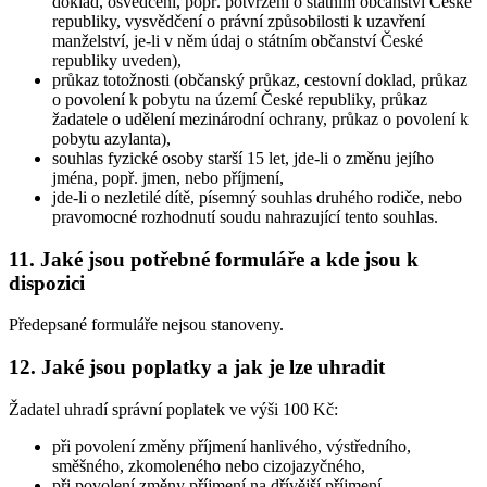
doklad, osvědčení, popř. potvrzení o státním občanství České
republiky, vysvědčení o právní způsobilosti k uzavření
manželství, je-li v něm údaj o státním občanství České
republiky uveden),
průkaz totožnosti (občanský průkaz, cestovní doklad, průkaz
o povolení k pobytu na území České republiky, průkaz
žadatele o udělení mezinárodní ochrany, průkaz o povolení k
pobytu azylanta),
souhlas fyzické osoby starší 15 let, jde-li o změnu jejího
jména, popř. jmen, nebo příjmení,
jde-li o nezletilé dítě, písemný souhlas druhého rodiče, nebo
pravomocné rozhodnutí soudu nahrazující tento souhlas.
11. Jaké jsou potřebné formuláře a kde jsou k
dispozici
Předepsané formuláře nejsou stanoveny.
12. Jaké jsou poplatky a jak je lze uhradit
Žadatel uhradí správní poplatek ve výši 100 Kč:
při povolení změny příjmení hanlivého, výstředního,
směšného, zkomoleného nebo cizojazyčného,
při povolení změny příjmení na dřívější příjmení,