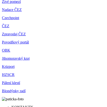
Živé pomezí
Nadace ČEZ
Czechpoint
ČEZ
Zpravodaj ČEZ
Povodňový portál
OBK
Jihomoravský kraj
Krizport
HZSCR
Pálení klestí
Blondýnky radí