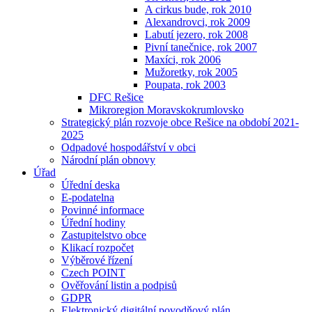
A cirkus bude, rok 2010
Alexandrovci, rok 2009
Labutí jezero, rok 2008
Pivní tanečnice, rok 2007
Maxíci, rok 2006
Mužoretky, rok 2005
Poupata, rok 2003
DFC Rešice
Mikroregion Moravskokrumlovsko
Strategický plán rozvoje obce Rešice na období 2021-
2025
Odpadové hospodářství v obci
Národní plán obnovy
Úřad
Úřední deska
E-podatelna
Povinné informace
Úřední hodiny
Zastupitelstvo obce
Klikací rozpočet
Výběrové řízení
Czech POINT
Ověřování listin a podpisů
GDPR
Elektronický digitální povodňový plán