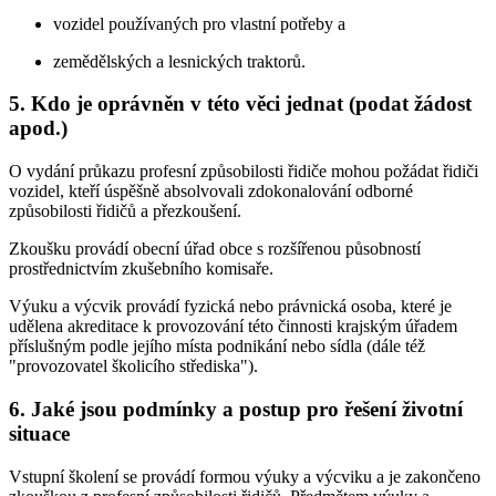
vozidel používaných pro vlastní potřeby a
zemědělských a lesnických traktorů.
5. Kdo je oprávněn v této věci jednat (podat žádost
apod.)
O vydání průkazu profesní způsobilosti řidiče mohou požádat řidiči
vozidel, kteří úspěšně absolvovali zdokonalování odborné
způsobilosti řidičů a přezkoušení.
Zkoušku provádí obecní úřad obce s rozšířenou působností
prostřednictvím zkušebního komisaře.
Výuku a výcvik provádí fyzická nebo právnická osoba, které je
udělena akreditace k provozování této činnosti krajským úřadem
příslušným podle jejího místa podnikání nebo sídla (dále též
"provozovatel školicího střediska").
6. Jaké jsou podmínky a postup pro řešení životní
situace
Vstupní školení se provádí formou výuky a výcviku a je zakončeno