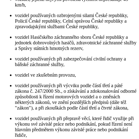
km/h,
vozidel používaných ozbrojenými silami České republiky,
Policií České republiky, Celní správou České republiky a
zpravodajskými službami České republiky,
vozidel Hasičského záchranného sboru České republiky a
jednotek dobrovolných hasičů, zdravotnické záchranné služby
a Správy státních hmotných rezerv,
vozidel používaných při zabezpečování civilní ochrany a
báňské záchranné služby,
vozidel ve zkušebním provozu,
vozidel používaných při výcviku podle částí třetí a páté
zákona č. 247/2000 Sb., o získávání a zdokonalování odborné
způsobilosti k řízení motorových vozidel a o změnách
některých zákonů, ve znění pozdějších předpisů (dále též
"zákon"), a při zkouškách podle částí třetí a čtvrté zákona,
vozidel používaných při přepravě věcí, které řidič využije při
výkonu své závislé práce nebo podnikání, pokud řízení není
hlavním předmětem výkonu závislé práce nebo podnikání
řidiče,