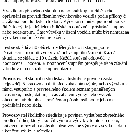
pro skupiny řidičských oprávnění D1, D1+E, D a D+E.
Výcvik pro příslušnou skupinu nebo podskupinu řidičského
oprávnění se provádí řízením výcvikového vozidla podle přílohy č.
2 zákona pod dohledem lektora. Výcviku se může podrobit pouze
řidič, který již je držitelem řidičského oprávnění příslušné skupiny
nebo podskupiny. Část výcviku v řízení vozidla může být nahrazena
výcvikem na řidičském trenažéru.
Test se skládá z 80 otázek rozdělených do 8 skupin podle
tématických okruhů výuky v rámci vstupního školení. Každá
skupina se skládá z 10 otázek. Každá správná odpověď je
hodnocena 1 bodem. K hodnocení stupněm prospěl je třeba získání
7 bodů v rámci každé skupiny otázek.
Provozovatel školícího střediska autoškoly je povinen zaslat
nejpozději 5 pracovních dnů před zahájením výuky nebo výcviku v
rámci vstupního a pravidelného školení seznam přihlášených
účastníků, místo, datum, a čas zahájení výuky nebo výcviku
obecnímu úřadu obce s rozšířenou působností podle jeho místa
podnikání nebo sídla.
Provozovatel školicího střediska je povinen vydat bez zbytečného
prodlení řidiči, který ukončil výuku a výcvik v tomto středisku,
potvrzení o rozsahu a obsahu absolvované výuky a výcviku a datu
ukončení výuky a výcviku.