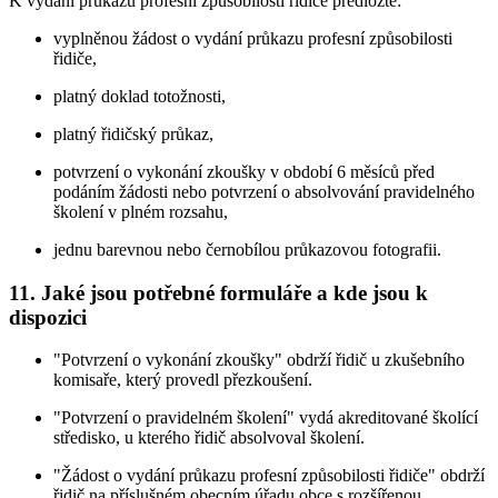
K vydání průkazu profesní způsobilosti řidiče předložte:
vyplněnou žádost o vydání průkazu profesní způsobilosti
řidiče,
platný doklad totožnosti,
platný řidičský průkaz,
potvrzení o vykonání zkoušky v období 6 měsíců před
podáním žádosti nebo potvrzení o absolvování pravidelného
školení v plném rozsahu,
jednu barevnou nebo černobílou průkazovou fotografii.
11. Jaké jsou potřebné formuláře a kde jsou k
dispozici
"Potvrzení o vykonání zkoušky" obdrží řidič u zkušebního
komisaře, který provedl přezkoušení.
"Potvrzení o pravidelném školení" vydá akreditované školící
středisko, u kterého řidič absolvoval školení.
"Žádost o vydání průkazu profesní způsobilosti řidiče" obdrží
řidič na příslušném obecním úřadu obce s rozšířenou