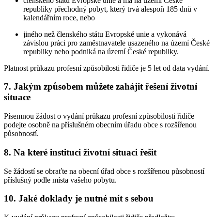
členského státu Evropské unie a má na území České
republiky přechodný pobyt, který trvá alespoň 185 dnů v
kalendářním roce, nebo
jiného než členského státu Evropské unie a vykonává
závislou práci pro zaměstnavatele usazeného na území České
republiky nebo podniká na území České republiky.
Platnost průkazu profesní způsobilosti řidiče je 5 let od data vydání.
7. Jakým způsobem můžete zahájit řešení životní
situace
Písemnou žádost o vydání průkazu profesní způsobilosti řidiče
podejte osobně na příslušném obecním úřadu obce s rozšířenou
působností.
8. Na které instituci životní situaci řešit
Se žádostí se obraťte na obecní úřad obce s rozšířenou působností
příslušný podle místa vašeho pobytu.
10. Jaké doklady je nutné mít s sebou