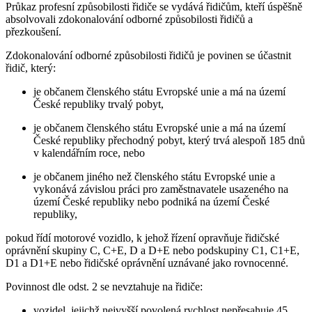
Průkaz profesní způsobilosti řidiče se vydává řidičům, kteří úspěšně
absolvovali zdokonalování odborné způsobilosti řidičů a
přezkoušení.
Zdokonalování odborné způsobilosti řidičů je povinen se účastnit
řidič, který:
je občanem členského státu Evropské unie a má na území
České republiky trvalý pobyt,
je občanem členského státu Evropské unie a má na území
České republiky přechodný pobyt, který trvá alespoň 185 dnů
v kalendářním roce, nebo
je občanem jiného než členského státu Evropské unie a
vykonává závislou práci pro zaměstnavatele usazeného na
území České republiky nebo podniká na území České
republiky,
pokud řídí motorové vozidlo, k jehož řízení opravňuje řidičské
oprávnění skupiny C, C+E, D a D+E nebo podskupiny C1, C1+E,
D1 a D1+E nebo řidičské oprávnění uznávané jako rovnocenné.
Povinnost dle odst. 2 se nevztahuje na řidiče:
vozidel, jejichž nejvyšší povolená rychlost nepřesahuje 45