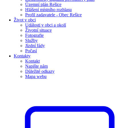
Územní plán Rešice
Hlášení místního rozhlasu
Profil zadavatele - Obec Rešice
Život v obci
Události v obci a okolí
Životní situace
Fotografie
Služby
Jízdní řády
Počasí
Kontakty
Kontakt
Napište nám
Důležité odkazy
Mapa webu