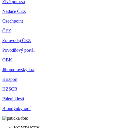
Živé pomezí
Nadace ČEZ
Czechpoint
ČEZ
Zpravodaj ČEZ
Povodňový portál
OBK
Jihomoravský kraj
Krizport
HZSCR
Pálení klestí
Blondýnky radí
KONTAKTY