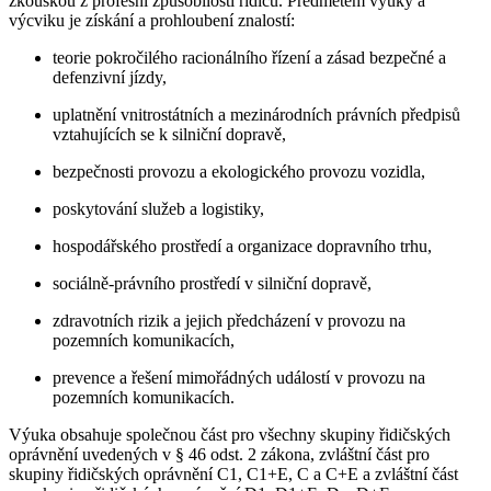
zkouškou z profesní způsobilosti řidičů. Předmětem výuky a
výcviku je získání a prohloubení znalostí:
teorie pokročilého racionálního řízení a zásad bezpečné a
defenzivní jízdy,
uplatnění vnitrostátních a mezinárodních právních předpisů
vztahujících se k silniční dopravě,
bezpečnosti provozu a ekologického provozu vozidla,
poskytování služeb a logistiky,
hospodářského prostředí a organizace dopravního trhu,
sociálně-právního prostředí v silniční dopravě,
zdravotních rizik a jejich předcházení v provozu na
pozemních komunikacích,
prevence a řešení mimořádných událostí v provozu na
pozemních komunikacích.
Výuka obsahuje společnou část pro všechny skupiny řidičských
oprávnění uvedených v § 46 odst. 2 zákona, zvláštní část pro
skupiny řidičských oprávnění C1, C1+E, C a C+E a zvláštní část