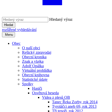
Hledaný výraz
Hledat
rozšířené vyhledávání
Menu
Obec
O naší obci
Rešický zpravodaj
Obecní kronika
Znak a vlajka
Adolf Opálka
Virtuální prohlídka
Obecní knihovna
Statistické údaje
Spolky
Hasiči
Osvětová beseda
Videa z plesů OB
Tanec Řeka Zorby, rok 2014
Tyroláčci aneb 69, rok 2013
Tři tenoři, rok 2012