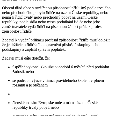
Obecní úřad obce s rozšířenou působností příslušný podle trvalého
nebo přechodného pobytu řidiče na území České republiky, nebo
nemá-li řidič trvalý nebo přechodný pobyt na území České
republiky, podle sídla nebo místa podnikání řidiče nebo jeho
zaměstnavatele vydá řidiči na písemnou žádost průkaz profesní
způsobilosti řidiče.
Žadatel k vydání průkazu profesní způsobilosti řidiče musí doložit,
že je držitelem řidičského oprávnění příslušné skupiny nebo
podskupiny a zaplatil správní poplatek.
Žadatel musí dále doložit, že:
úspěšně vykonal zkoušku v období 6 měsíců před podáním
žádosti, nebo
se podrobil výuce v rámci pravidelného školení v plném
rozsahu a je občanem
členského státu Evropské unie a má na území České
republiky trvalý pobyt, nebo