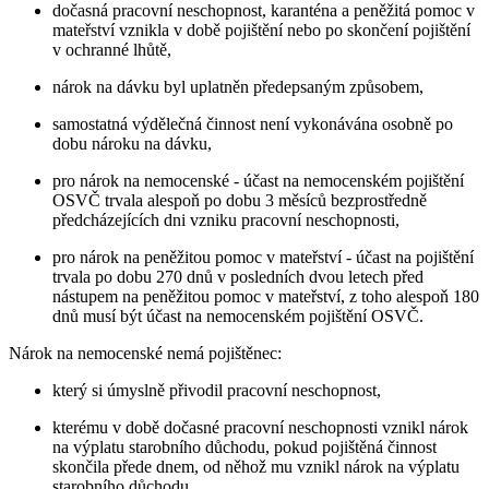
dočasná pracovní neschopnost, karanténa a peněžitá pomoc v
mateřství vznikla v době pojištění nebo po skončení pojištění
v ochranné lhůtě,
nárok na dávku byl uplatněn předepsaným způsobem,
samostatná výdělečná činnost není vykonávána osobně po
dobu nároku na dávku,
pro nárok na nemocenské - účast na nemocenském pojištění
OSVČ trvala alespoň po dobu 3 měsíců bezprostředně
předcházejících dni vzniku pracovní neschopnosti,
pro nárok na peněžitou pomoc v mateřství - účast na pojištění
trvala po dobu 270 dnů v posledních dvou letech před
nástupem na peněžitou pomoc v mateřství, z toho alespoň 180
dnů musí být účast na nemocenském pojištění OSVČ.
Nárok na nemocenské nemá pojištěnec:
který si úmyslně přivodil pracovní neschopnost,
kterému v době dočasné pracovní neschopnosti vznikl nárok
na výplatu starobního důchodu, pokud pojištěná činnost
skončila přede dnem, od něhož mu vznikl nárok na výplatu
starobního důchodu,