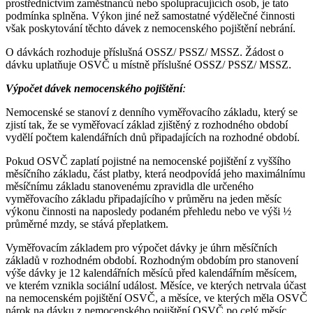
prostřednictvím zaměstnanců nebo spolupracujících osob, je tato
podmínka splněna. Výkon jiné než samostatné výdělečné činnosti
však poskytování těchto dávek z nemocenského pojištění nebrání.
O dávkách rozhoduje příslušná OSSZ/ PSSZ/ MSSZ. Žádost o
dávku uplatňuje OSVČ u místně příslušné OSSZ/ PSSZ/ MSSZ.
Výpočet dávek nemocenského pojištění
:
Nemocenské se stanoví z denního vyměřovacího základu, který se
zjistí tak, že se vyměřovací základ zjištěný z rozhodného období
vydělí počtem kalendářních dnů připadajících na rozhodné období.
Pokud OSVČ zaplatí pojistné na nemocenské pojištění z vyššího
měsíčního základu, část platby, která neodpovídá jeho maximálnímu
měsíčnímu základu stanovenému zpravidla dle určeného
vyměřovacího základu připadajícího v průměru na jeden měsíc
výkonu činnosti na naposledy podaném přehledu nebo ve výši ½
průměrné mzdy, se stává přeplatkem.
Vyměřovacím základem pro výpočet dávky je úhrn měsíčních
základů v rozhodném období. Rozhodným obdobím pro stanovení
výše dávky je 12 kalendářních měsíců před kalendářním měsícem,
ve kterém vznikla sociální událost. Měsíce, ve kterých netrvala účast
na nemocenském pojištění OSVČ, a měsíce, ve kterých měla OSVČ
nárok na dávku z nemocenského pojištění OSVČ po celý měsíc,