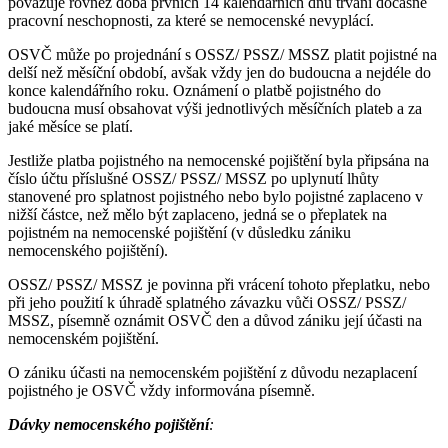
považuje rovněž doba prvních 14 kalendářních dnů trvání dočasné
pracovní neschopnosti, za které se nemocenské nevyplácí.
OSVČ může po projednání s OSSZ/ PSSZ/ MSSZ platit pojistné na
delší než měsíční období, avšak vždy jen do budoucna a nejdéle do
konce kalendářního roku. Oznámení o platbě pojistného do
budoucna musí obsahovat výši jednotlivých měsíčních plateb a za
jaké měsíce se platí.
Jestliže platba pojistného na nemocenské pojištění byla připsána na
číslo účtu příslušné OSSZ/ PSSZ/ MSSZ po uplynutí lhůty
stanovené pro splatnost pojistného nebo bylo pojistné zaplaceno v
nižší částce, než mělo být zaplaceno, jedná se o přeplatek na
pojistném na nemocenské pojištění (v důsledku zániku
nemocenského pojištění).
OSSZ/ PSSZ/ MSSZ je povinna při vrácení tohoto přeplatku, nebo
při jeho použití k úhradě splatného závazku vůči OSSZ/ PSSZ/
MSSZ, písemně oznámit OSVČ den a důvod zániku její účasti na
nemocenském pojištění.
O zániku účasti na nemocenském pojištění z důvodu nezaplacení
pojistného je OSVČ vždy informována písemně.
Dávky nemocenského pojištění
: