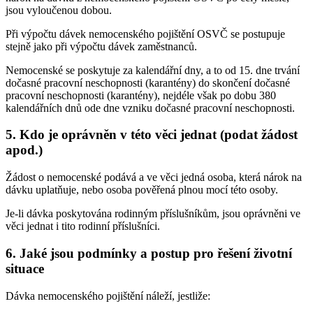
jsou vyloučenou dobou.
Při výpočtu dávek nemocenského pojištění OSVČ se postupuje
stejně jako při výpočtu dávek zaměstnanců.
Nemocenské se poskytuje za kalendářní dny, a to od 15. dne trvání
dočasné pracovní neschopnosti (karantény) do skončení dočasné
pracovní neschopnosti (karantény), nejdéle však po dobu 380
kalendářních dnů ode dne vzniku dočasné pracovní neschopnosti.
5. Kdo je oprávněn v této věci jednat (podat žádost
apod.)
Žádost o nemocenské podává a ve věci jedná osoba, která nárok na
dávku uplatňuje, nebo osoba pověřená plnou mocí této osoby.
Je-li dávka poskytována rodinným příslušníkům, jsou oprávněni ve
věci jednat i tito rodinní příslušníci.
6. Jaké jsou podmínky a postup pro řešení životní
situace
Dávka nemocenského pojištění náleží, jestliže: