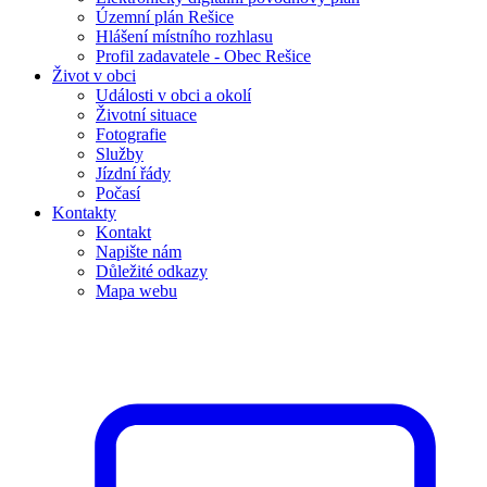
Územní plán Rešice
Hlášení místního rozhlasu
Profil zadavatele - Obec Rešice
Život v obci
Události v obci a okolí
Životní situace
Fotografie
Služby
Jízdní řády
Počasí
Kontakty
Kontakt
Napište nám
Důležité odkazy
Mapa webu