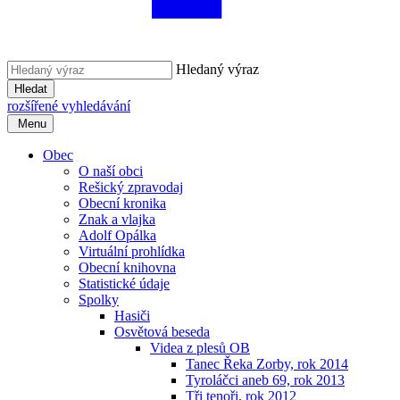
Hledaný výraz
Hledat
rozšířené vyhledávání
Menu
Obec
O naší obci
Rešický zpravodaj
Obecní kronika
Znak a vlajka
Adolf Opálka
Virtuální prohlídka
Obecní knihovna
Statistické údaje
Spolky
Hasiči
Osvětová beseda
Videa z plesů OB
Tanec Řeka Zorby, rok 2014
Tyroláčci aneb 69, rok 2013
Tři tenoři, rok 2012