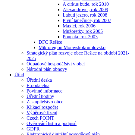
A cirkus bude, rok 2010
Alexandrovci, rok 2009
Labutí jezero, rok 2008
Pivní tanečnice, rok 2007
Maxíci, rok 2006
Mužoretky, rok 2005
Poupata, rok 2003
DFC Rešice
Mikroregion Moravskokrumlovsko
Strategický plán rozvoje obce Rešice na období 2021-
2025
Odpadové hospodářství v obci
Národní plán obnovy
Úřad
Úřední deska
E-podatelna
Povinné informace
Úřední hodiny
Zastupitelstvo obce
Klikací rozpočet
Výběrové řízení
Czech POINT
Ověřování listin a podpisů
GDPR
Elektronický digitální povodňový plán