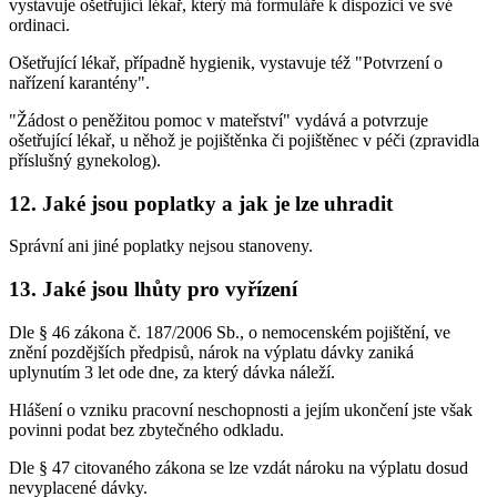
vystavuje ošetřující lékař, který má formuláře k dispozici ve své
ordinaci.
Ošetřující lékař, případně hygienik, vystavuje též "Potvrzení o
nařízení karantény".
"Žádost o peněžitou pomoc v mateřství" vydává a potvrzuje
ošetřující lékař, u něhož je pojištěnka či pojištěnec v péči (zpravidla
příslušný gynekolog).
12. Jaké jsou poplatky a jak je lze uhradit
Správní ani jiné poplatky nejsou stanoveny.
13. Jaké jsou lhůty pro vyřízení
Dle § 46 zákona č. 187/2006 Sb., o nemocenském pojištění, ve
znění pozdějších předpisů, nárok na výplatu dávky zaniká
uplynutím 3 let ode dne, za který dávka náleží.
Hlášení o vzniku pracovní neschopnosti a jejím ukončení jste však
povinni podat bez zbytečného odkladu.
Dle § 47 citovaného zákona se lze vzdát nároku na výplatu dosud
nevyplacené dávky.