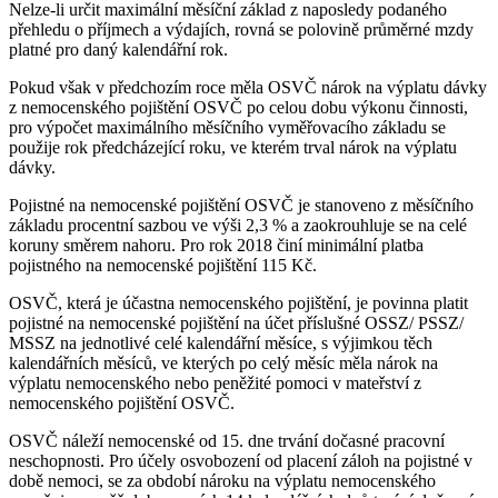
Nelze-li určit maximální měsíční základ z naposledy podaného
přehledu o příjmech a výdajích, rovná se polovině průměrné mzdy
platné pro daný kalendářní rok.
Pokud však v předchozím roce měla OSVČ nárok na výplatu dávky
z nemocenského pojištění OSVČ po celou dobu výkonu činnosti,
pro výpočet maximálního měsíčního vyměřovacího základu se
použije rok předcházející roku, ve kterém trval nárok na výplatu
dávky.
Pojistné na nemocenské pojištění OSVČ je stanoveno z měsíčního
základu procentní sazbou ve výši 2,3 % a zaokrouhluje se na celé
koruny směrem nahoru. Pro rok 2018 činí minimální platba
pojistného na nemocenské pojištění 115 Kč.
OSVČ, která je účastna nemocenského pojištění, je povinna platit
pojistné na nemocenské pojištění na účet příslušné OSSZ/ PSSZ/
MSSZ na jednotlivé celé kalendářní měsíce, s výjimkou těch
kalendářních měsíců, ve kterých po celý měsíc měla nárok na
výplatu nemocenského nebo peněžité pomoci v mateřství z
nemocenského pojištění OSVČ.
OSVČ náleží nemocenské od 15. dne trvání dočasné pracovní
neschopnosti. Pro účely osvobození od placení záloh na pojistné v
době nemoci, se za období nároku na výplatu nemocenského