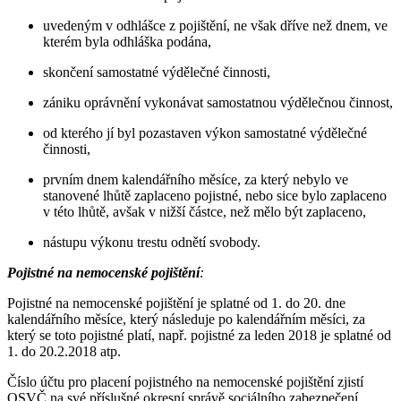
uvedeným v odhlášce z pojištění, ne však dříve než dnem, ve
kterém byla odhláška podána,
skončení samostatné výdělečné činnosti,
zániku oprávnění vykonávat samostatnou výdělečnou činnost,
od kterého jí byl pozastaven výkon samostatné výdělečné
činnosti,
prvním dnem kalendářního měsíce, za který nebylo ve
stanovené lhůtě zaplaceno pojistné, nebo sice bylo zaplaceno
v této lhůtě, avšak v nižší částce, než mělo být zaplaceno,
nástupu výkonu trestu odnětí svobody.
Pojistné na nemocenské pojištění
:
Pojistné na nemocenské pojištění je splatné od 1. do 20. dne
kalendářního měsíce, který následuje po kalendářním měsíci, za
který se toto pojistné platí, např. pojistné za leden 2018 je splatné od
1. do 20.2.2018 atp.
Číslo účtu pro placení pojistného na nemocenské pojištění zjistí
OSVČ na své příslušné okresní správě sociálního zabezpečení,