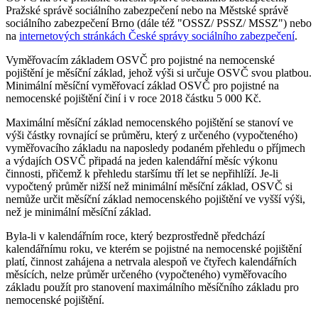
Pražské správě sociálního zabezpečení nebo na Městské správě
sociálního zabezpečení Brno (dále též "OSSZ/ PSSZ/ MSSZ") nebo
na
internetových stránkách České správy sociálního zabezpečení
.
Vyměřovacím základem OSVČ pro pojistné na nemocenské
pojištění je měsíční základ, jehož výši si určuje OSVČ svou platbou.
Minimální měsíční vyměřovací základ OSVČ pro pojistné na
nemocenské pojištění činí i v roce 2018 částku 5 000 Kč.
Maximální měsíční základ nemocenského pojištění se stanoví ve
výši částky rovnající se průměru, který z určeného (vypočteného)
vyměřovacího základu na naposledy podaném přehledu o příjmech
a výdajích OSVČ připadá na jeden kalendářní měsíc výkonu
činnosti, přičemž k přehledu staršímu tří let se nepřihlíží. Je-li
vypočtený průměr nižší než minimální měsíční základ, OSVČ si
nemůže určit měsíční základ nemocenského pojištění ve vyšší výši,
než je minimální měsíční základ.
Byla-li v kalendářním roce, který bezprostředně předchází
kalendářnímu roku, ve kterém se pojistné na nemocenské pojištění
platí, činnost zahájena a netrvala alespoň ve čtyřech kalendářních
měsících, nelze průměr určeného (vypočteného) vyměřovacího
základu použít pro stanovení maximálního měsíčního základu pro
nemocenské pojištění.