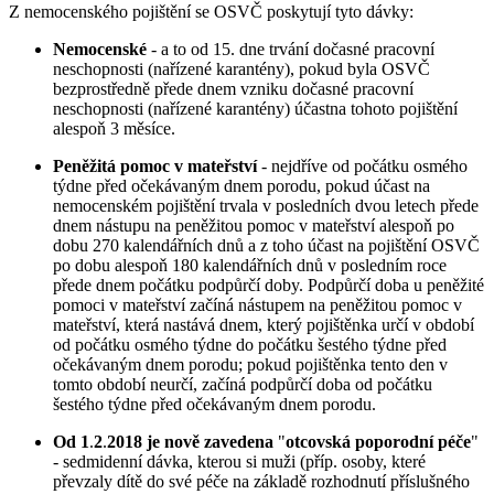
Z nemocenského pojištění se OSVČ poskytují tyto dávky:
Nemocenské
- a to od 15. dne trvání dočasné pracovní
neschopnosti (nařízené karantény), pokud byla OSVČ
bezprostředně přede dnem vzniku dočasné pracovní
neschopnosti (nařízené karantény) účastna tohoto pojištění
alespoň 3 měsíce.
Peněžitá pomoc v mateřství
- nejdříve od počátku osmého
týdne před očekávaným dnem porodu, pokud účast na
nemocenském pojištění trvala v posledních dvou letech přede
dnem nástupu na peněžitou pomoc v mateřství alespoň po
dobu 270 kalendářních dnů a z toho účast na pojištění OSVČ
po dobu alespoň 180 kalendářních dnů v posledním roce
přede dnem počátku podpůrčí doby. Podpůrčí doba u peněžité
pomoci v mateřství začíná nástupem na peněžitou pomoc v
mateřství, která nastává dnem, který pojištěnka určí v období
od počátku osmého týdne do počátku šestého týdne před
očekávaným dnem porodu; pokud pojištěnka tento den v
tomto období neurčí, začíná podpůrčí doba od počátku
šestého týdne před očekávaným dnem porodu.
Od 1
.
2
.
2018 je nově zavedena
"
otcovská poporodní péče
"
- sedmidenní dávka, kterou si muži (příp. osoby, které
převzaly dítě do své péče na základě rozhodnutí příslušného