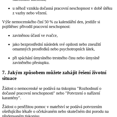
u něhož vznikla dočasná pracovní neschopnost v době útěku
z vazby nebo vězení.
Výše nemocenského činí 50 % za kalendářní den, jestliže si
pojištěnec přivodil pracovní neschopnost:
zaviněnou účastí ve rvačce,
jako bezprostřední následek své opilosti nebo zneužití
omamných prostředků nebo psychotropních látek,
při spáchání úmyslného trestného činu nebo úmyslně
zaviněného přestupku.
7. Jakým způsobem můžete zahájit řešení životní
situace
Žádost o nemocenské se podává na tiskopisu "Rozhodnutí o
dočasné pracovní neschopnosti" nebo "Potvrzení o nařízení
karantény".
Žádost o peněžitou pomoc v mateřství se podává potvrzením
ošetřujícího lékaře o očekávaném nebo skutečném dni porodu na
předepsaném tiskopisu.