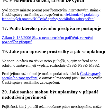
16. Elektronická služba, kterou lze využít
Své dotazy můžete posílat prostřednictvím internetových stránek
České správy sociálního zabezpečení na
elektronické podatelny
jednotlivých pracovišť České správy sociálního zabezpečení
.
17. Podle kterého právního předpisu se postupuje
Zákon č. 187/2006 Sb., o nemocenském pojištění, ve znění
pozdějších předpisů
19. Jaké jsou opravné prostředky a jak se uplatňují
Ve sporu o nárok na dávku nebo její výši, o jejím snížení nebo
odnětí, o zastavení její výplaty, rozhoduje OSSZ/ PSSZ/ MSSZ.
Proti jejímu rozhodnutí je možno podat odvolání k
České správě
sociálního zabezpečení
, o odvolání rozhodují příslušná pracoviště
České správy sociálního zabezpečení.
20. Jaké sankce mohou být uplatněny v případě
nedodržení povinností
Pojištěnci, který porušil režim dočasně práce neschopného, může