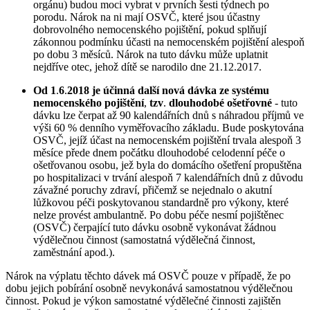
orgánu) budou moci vybrat v prvních šesti týdnech po
porodu. Nárok na ni mají OSVČ, které jsou účastny
dobrovolného nemocenského pojištění, pokud splňují
zákonnou podmínku účasti na nemocenském pojištění alespoň
po dobu 3 měsíců. Nárok na tuto dávku může uplatnit
nejdříve otec, jehož dítě se narodilo dne 21.12.2017.
Od 1
.
6
.
2018 je účinná další nová dávka ze systému
nemocenského pojištění
,
tzv
.
dlouhodobé ošetřovné
- tuto
dávku lze čerpat až 90 kalendářních dnů s náhradou příjmů ve
výši 60 % denního vyměřovacího základu. Bude poskytována
OSVČ, jejíž účast na nemocenském pojištění trvala alespoň 3
měsíce přede dnem počátku dlouhodobé celodenní péče o
ošetřovanou osobu, jež byla do domácího ošetření propuštěna
po hospitalizaci v trvání alespoň 7 kalendářních dnů z důvodu
závažné poruchy zdraví, přičemž se nejednalo o akutní
lůžkovou péči poskytovanou standardně pro výkony, které
nelze provést ambulantně. Po dobu péče nesmí pojištěnec
(OSVČ) čerpající tuto dávku osobně vykonávat žádnou
výdělečnou činnost (samostatná výdělečná činnost,
zaměstnání apod.).
Nárok na výplatu těchto dávek má OSVČ pouze v případě, že po
dobu jejich pobírání osobně nevykonává samostatnou výdělečnou
činnost. Pokud je výkon samostatné výdělečné činnosti zajištěn