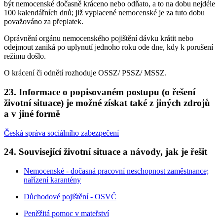
být nemocenské dočasně kráceno nebo odňato, a to na dobu nejdéle
100 kalendářních dnů; již vyplacené nemocenské je za tuto dobu
považováno za přeplatek.
Oprávnění orgánu nemocenského pojištění dávku krátit nebo
odejmout zaniká po uplynutí jednoho roku ode dne, kdy k porušení
režimu došlo.
O krácení či odnětí rozhoduje OSSZ/ PSSZ/ MSSZ.
23. Informace o popisovaném postupu (o řešení
životní situace) je možné získat také z jiných zdrojů
a v jiné formě
Česká správa sociálního zabezpečení
24. Související životní situace a návody, jak je řešit
Nemocenské - dočasná pracovní neschopnost zaměstnance;
nařízení karantény
Důchodové pojištění - OSVČ
Peněžitá pomoc v mateřství