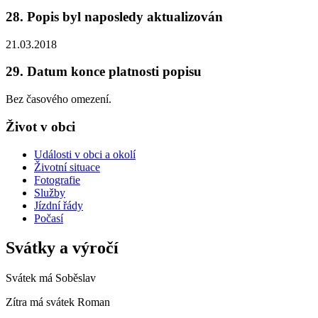
28. Popis byl naposledy aktualizován
21.03.2018
29. Datum konce platnosti popisu
Bez časového omezení.
Život v obci
Události v obci a okolí
Životní situace
Fotografie
Služby
Jízdní řády
Počasí
Svátky a výročí
Svátek má
Soběslav
Zítra má svátek
Roman