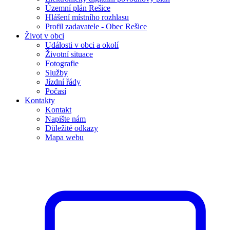
Územní plán Rešice
Hlášení místního rozhlasu
Profil zadavatele - Obec Rešice
Život v obci
Události v obci a okolí
Životní situace
Fotografie
Služby
Jízdní řády
Počasí
Kontakty
Kontakt
Napište nám
Důležité odkazy
Mapa webu