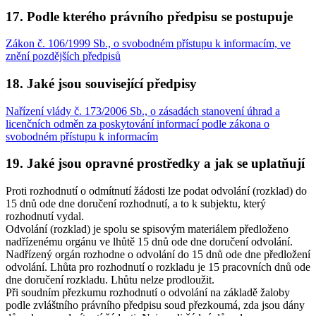
17. Podle kterého právního předpisu se postupuje
Zákon č. 106/1999 Sb., o svobodném přístupu k informacím, ve
znění pozdějších předpisů
18. Jaké jsou související předpisy
Nařízení vlády č. 173/2006 Sb., o zásadách stanovení úhrad a
licenčních odměn za poskytování informací podle zákona o
svobodném přístupu k informacím
19. Jaké jsou opravné prostředky a jak se uplatňují
Proti rozhodnutí o odmítnutí žádosti lze podat odvolání (rozklad) do
15 dnů ode dne doručení rozhodnutí, a to k subjektu, který
rozhodnutí vydal.
Odvolání (rozklad) je spolu se spisovým materiálem předloženo
nadřízenému orgánu ve lhůtě 15 dnů ode dne doručení odvolání.
Nadřízený orgán rozhodne o odvolání do 15 dnů ode dne předložení
odvolání. Lhůta pro rozhodnutí o rozkladu je 15 pracovních dnů ode
dne doručení rozkladu. Lhůtu nelze prodloužit.
Při soudním přezkumu rozhodnutí o odvolání na základě žaloby
podle zvláštního právního předpisu soud přezkoumá, zda jsou dány