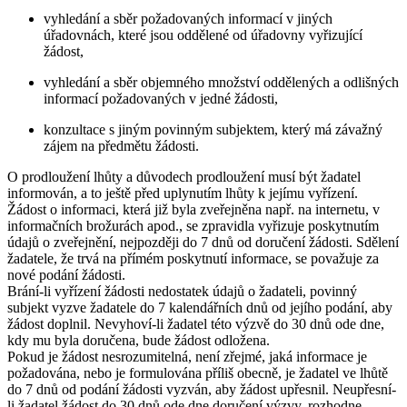
vyhledání a sběr požadovaných informací v jiných
úřadovnách, které jsou oddělené od úřadovny vyřizující
žádost,
vyhledání a sběr objemného množství oddělených a odlišných
informací požadovaných v jedné žádosti,
konzultace s jiným povinným subjektem, který má závažný
zájem na předmětu žádosti.
O prodloužení lhůty a důvodech prodloužení musí být žadatel
informován, a to ještě před uplynutím lhůty k jejímu vyřízení.
Žádost o informaci, která již byla zveřejněna např. na internetu, v
informačních brožurách apod., se zpravidla vyřizuje poskytnutím
údajů o zveřejnění, nejpozději do 7 dnů od doručení žádosti. Sdělení
žadatele, že trvá na přímém poskytnutí informace, se považuje za
nové podání žádosti.
Brání-li vyřízení žádosti nedostatek údajů o žadateli, povinný
subjekt vyzve žadatele do 7 kalendářních dnů od jejího podání, aby
žádost doplnil. Nevyhoví-li žadatel této výzvě do 30 dnů ode dne,
kdy mu byla doručena, bude žádost odložena.
Pokud je žádost nesrozumitelná, není zřejmé, jaká informace je
požadována, nebo je formulována příliš obecně, je žadatel ve lhůtě
do 7 dnů od podání žádosti vyzván, aby žádost upřesnil. Neupřesní-
li žadatel žádost do 30 dnů ode dne doručení výzvy, rozhodne