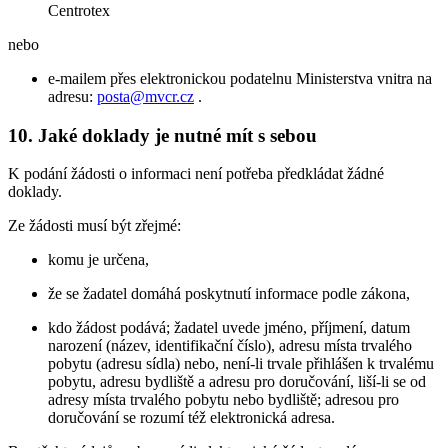
Centrotex
nebo
e-mailem přes elektronickou podatelnu Ministerstva vnitra na
adresu:
posta@mvcr.cz
.
10. Jaké doklady je nutné mít s sebou
K podání žádosti o informaci není potřeba předkládat žádné
doklady.
Ze žádosti musí být zřejmé:
komu je určena,
že se žadatel domáhá poskytnutí informace podle zákona,
kdo žádost podává; žadatel uvede jméno, příjmení, datum
narození (název, identifikační číslo), adresu místa trvalého
pobytu (adresu sídla) nebo, není-li trvale přihlášen k trvalému
pobytu, adresu bydliště a adresu pro doručování, liší-li se od
adresy místa trvalého pobytu nebo bydliště; adresou pro
doručování se rozumí též elektronická adresa.