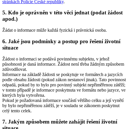
stránkách Policie České republiky
.
5. Kdo je oprávněn v této věci jednat (podat žádost
apod.)
Žádat o informace může každá fyzická i právnická osoba.
6. Jaké jsou podmínky a postup pro řešení životní
situace
Žádost o informaci se podává povinnému subjektu, v jehož
působnosti je daná informace. Žádost není třeba žádným způsobem
zdůvodňovat.
Informace na základě žádosti se poskytuje ve formátech a jazycích
podle obsahu žádosti (pokud zákon nestanoví jinak). Tato povinnost
odpadá, pokud by to bylo pro povinný subjekt nepřiměřenou zátěží;
v tomto případě je informace poskytnuta ve formátu nebo jazyce, ve
kterých byla vytvořena.
Pokud je požadovaná informace součástí většího celku a její vynětí
by bylo nepřiměřenou zátěží, je v souladu se zákonem poskytnut
celý tento celek.
7. Jakým způsobem můžete zahájit řešení životní
situace