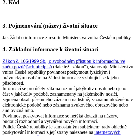
2. Kód
3. Pojmenování (název) životní situace
Jak žádat o informace z resortu Ministerstva vnitra České republiky
4. Základní informace k životní situaci
Zákon č. 106/1999 Sb., o svobodném přístupu k informacím, ve
znění pozdějších předpisů
(dále též "zákon"), stanovuje Ministerstvu
vnitra České republiky povinnost poskytnout fyzickým i
právnickým osobám na žádost informace vztahující se k jeho
působnosti.
Informací se pro účely zákona rozumí jakýkoliv obsah nebo jeho
část v jakékoliv podobě, zaznamenaný na jakémkoliv nosiči,
zejména obsah písemného záznamu na listině, záznamu uloženého v
elektronické podobě nebo záznamu zvukového, obrazového nebo
audiovizuálního.
Povinnost poskytovat informace se netýká dotazů na názory,
budoucí rozhodnutí a vytváření nových informací.
Policie České republiky je samostatným subjektem; rady ohledně
poskytování informací z její strany naleznete na
internetových