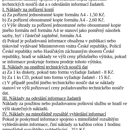
technických nosičů dat a s odesláním informací žadateli.
I. Náklady na pořízení kopií
a) Za pořízení jednostranné kopie formátu A4 - 1,50 Kč.
b) Za pořízení oboustranné kopie formátu A4 - 2,60 Kč.
c) Výše úhrady za pořízení jednostranné nebo oboustranné kopie
jiného formátu než formátu A4 se stanoví jako poměrný násobek
sazby, byť i částečně zaplněné, formátu A4.
d) Pokud je požadovaná informace obsažena v publikaci nebo
tiskovině vydávané Ministerstvem vnitra České republiky, Policií
České republiky nebo Hasičským záchranným sborem České
republiky, hradí se náklady ve výši ceny příslušného výtisku, pokud
se informace poskytuje formou prodeje tohoto výtisku.
II. Náklady na opatření technických nosičů dat
a) Za 1 ks diskety, pokud tuto formu vyžaduje žadatel - 8 Kč.
b) Za 1 ks CD, pokud tuto formu vyžaduje žadatel - 15 Kč.
c) V případě použití jiného technického nosiče dat se náklady
stanoví ve výši pořizovací ceny požadovaného technického nosiče
dat.
III. Náklady na odeslání informace žadateli
Náklady za použitou nebo požadovanou poštovní službu se hradí ve
výši skutečných nákladů.
IV. Náklady na mimořádně rozsáhlé vyhledání informací
Pokud je poskytnutí informace spojeno s mimořádně rozsáhlým
vyhledáváním informace, činí náklady za každou celou 1 hodinu
mimořádně rozsáhlého vyhledávání - 251 Kč.