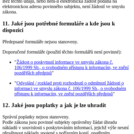
Bez těchto údajů, nebo není-li elektronická žádost podána na
elektronickou adresu povinného subjektu, není žádostí ve smyslu
zákona.
11. Jaké jsou potřebné formuláře a kde jsou k
dispozici
Předepsané formuláře nejsou stanoveny.
Doporučené formuláře (použití těchto formulářů není povinné):
"
Žádost o poskytnutí informace ve smyslu zákona č.
106/1999 Sb., o svobodném přístupu k informacím, ve znění
pozdějších předpisů
"
"
Odvolání / rozklad proti rozhodnutí o odmítnutí žádosti o
informaci ve smyslu zákona č. 106/1999 Sb., o svobodném
přístupu k informacím, ve znění pozdějších předpisů
"
12. Jaké jsou poplatky a jak je lze uhradit
Správní poplatky nejsou stanoveny.
Podle zákona jsou povinné subjekty oprávněny žádat úhradu
nákladů v souvislosti s poskytováním informací, jejichž výše nesmí
přesáhnout náklady spojené s pořízením kopií, opatřením