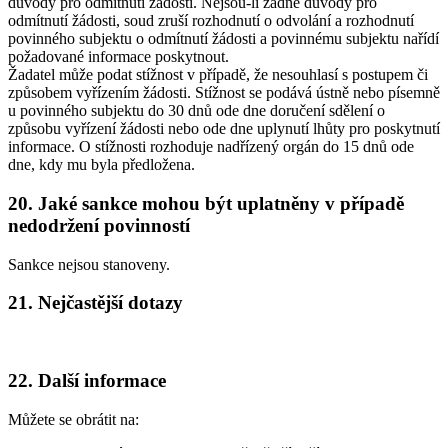
důvody pro odmítnutí žádosti. Nejsou-li žádné důvody pro
odmítnutí žádosti, soud zruší rozhodnutí o odvolání a rozhodnutí
povinného subjektu o odmítnutí žádosti a povinnému subjektu nařídí
požadované informace poskytnout.
Žadatel může podat stížnost v případě, že nesouhlasí s postupem či
způsobem vyřízením žádosti. Stížnost se podává ústně nebo písemně
u povinného subjektu do 30 dnů ode dne doručení sdělení o
způsobu vyřízení žádosti nebo ode dne uplynutí lhůty pro poskytnutí
informace. O stížnosti rozhoduje nadřízený orgán do 15 dnů ode
dne, kdy mu byla předložena.
20. Jaké sankce mohou být uplatněny v případě
nedodržení povinností
Sankce nejsou stanoveny.
21. Nejčastější dotazy
22. Další informace
Můžete se obrátit na: