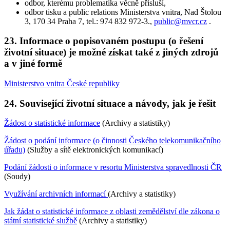
odbor, kterému problematika věcně přísluší,
odbor tisku a public relations Ministerstva vnitra, Nad Štolou
3, 170 34 Praha 7, tel.: 974 832 972-3.,
public@mvcr.cz
.
23. Informace o popisovaném postupu (o řešení
životní situace) je možné získat také z jiných zdrojů
a v jiné formě
Ministerstvo vnitra České republiky
24. Související životní situace a návody, jak je řešit
Žádost o statistické informace
(Archivy a statistiky)
Žádost o podání informace (o činnosti Českého telekomunikačního
úřadu)
(Služby a sítě elektronických komunikací)
Podání žádosti o informace v resortu Ministerstva spravedlnosti ČR
(Soudy)
Využívání archivních informací
(Archivy a statistiky)
Jak žádat o statistické informace z oblasti zemědělství dle zákona o
státní statistické službě
(Archivy a statistiky)