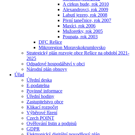
A cirkus bude, rok 2010
Alexandrovci, rok 2009
Labutí jezero, rok 2008
Pivní tanečnice, rok 2007
Maxíci, rok 2006
Mužoretky, rok 2005
Poupata, rok 2003
DFC Rešice
Mikroregion Moravskokrumlovsko
Strategický plán rozvoje obce Rešice na období 2021-
2025
Odpadové hospodářství v obci
Národní plán obnovy
Úřad
Úřední deska
E-podatelna
Povinné informace
Úřední hodiny
Zastupitelstvo obce
Klikací rozpočet
Výběrové řízení
Czech POINT
Ověřování listin a podpisů
GDPR
Elektronický digitální povodňový plán