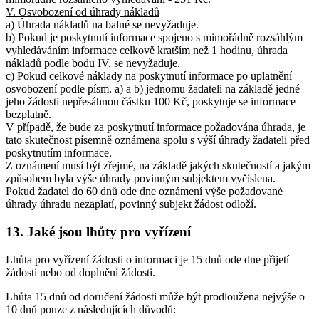
V. Osvobození od úhrady nákladů
a) Úhrada nákladů na balné se nevyžaduje.
b) Pokud je poskytnutí informace spojeno s mimořádně rozsáhlým
vyhledáváním informace celkově kratším než 1 hodinu, úhrada
nákladů podle bodu IV. se nevyžaduje.
c) Pokud celkové náklady na poskytnutí informace po uplatnění
osvobození podle písm. a) a b) jednomu žadateli na základě jedné
jeho žádosti nepřesáhnou částku 100 Kč, poskytuje se informace
bezplatně.
V případě, že bude za poskytnutí informace požadována úhrada, je
tato skutečnost písemně oznámena spolu s výší úhrady žadateli před
poskytnutím informace.
Z oznámení musí být zřejmé, na základě jakých skutečností a jakým
způsobem byla výše úhrady povinným subjektem vyčíslena.
Pokud žadatel do 60 dnů ode dne oznámení výše požadované
úhrady úhradu nezaplatí, povinný subjekt žádost odloží.
13. Jaké jsou lhůty pro vyřízení
Lhůta pro vyřízení žádosti o informaci je 15 dnů ode dne přijetí
žádosti nebo od doplnění žádosti.
Lhůta 15 dnů od doručení žádosti může být prodloužena nejvýše o
10 dnů pouze z následujících důvodů: