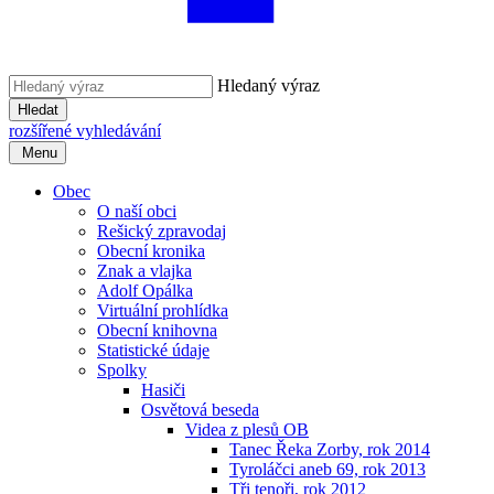
Hledaný výraz
Hledat
rozšířené vyhledávání
Menu
Obec
O naší obci
Rešický zpravodaj
Obecní kronika
Znak a vlajka
Adolf Opálka
Virtuální prohlídka
Obecní knihovna
Statistické údaje
Spolky
Hasiči
Osvětová beseda
Videa z plesů OB
Tanec Řeka Zorby, rok 2014
Tyroláčci aneb 69, rok 2013
Tři tenoři, rok 2012