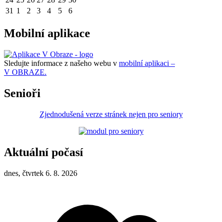
31
1
2
3
4
5
6
Mobilní aplikace
Sledujte informace z našeho webu v
mobilní aplikaci –
V OBRAZE.
Senioři
Zjednodušená verze stránek nejen pro seniory
Aktuální počasí
dnes, čtvrtek 6. 8. 2026