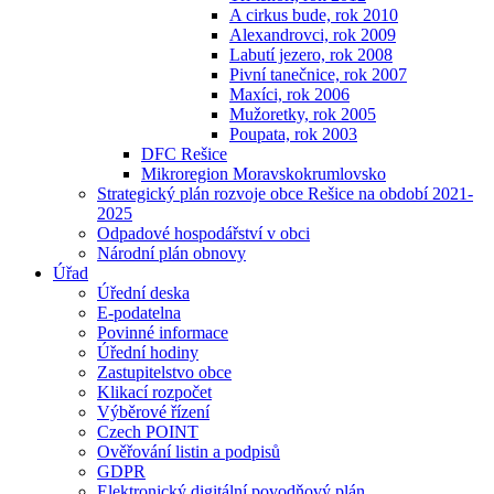
A cirkus bude, rok 2010
Alexandrovci, rok 2009
Labutí jezero, rok 2008
Pivní tanečnice, rok 2007
Maxíci, rok 2006
Mužoretky, rok 2005
Poupata, rok 2003
DFC Rešice
Mikroregion Moravskokrumlovsko
Strategický plán rozvoje obce Rešice na období 2021-
2025
Odpadové hospodářství v obci
Národní plán obnovy
Úřad
Úřední deska
E-podatelna
Povinné informace
Úřední hodiny
Zastupitelstvo obce
Klikací rozpočet
Výběrové řízení
Czech POINT
Ověřování listin a podpisů
GDPR
Elektronický digitální povodňový plán