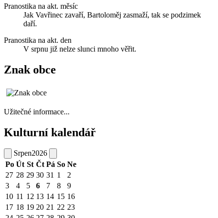
Pranostika na akt. měsíc
Jak Vavřinec zavaří, Bartoloměj zasmaží, tak se podzimek
daří.
Pranostika na akt. den
V srpnu již nelze slunci mnoho věřit.
Znak obce
Užitečné informace...
Kulturní kalendář
Srpen
2026
Po
Út
St
Čt
Pá
So
Ne
27
28
29
30
31
1
2
3
4
5
6
7
8
9
10
11
12
13
14
15
16
17
18
19
20
21
22
23
24
25
26
27
28
29
30