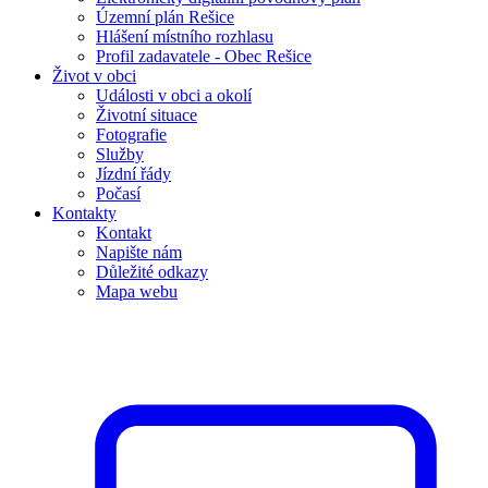
Územní plán Rešice
Hlášení místního rozhlasu
Profil zadavatele - Obec Rešice
Život v obci
Události v obci a okolí
Životní situace
Fotografie
Služby
Jízdní řády
Počasí
Kontakty
Kontakt
Napište nám
Důležité odkazy
Mapa webu