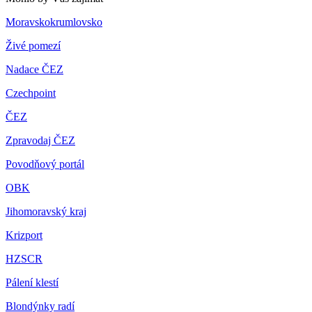
Moravskokrumlovsko
Živé pomezí
Nadace ČEZ
Czechpoint
ČEZ
Zpravodaj ČEZ
Povodňový portál
OBK
Jihomoravský kraj
Krizport
HZSCR
Pálení klestí
Blondýnky radí