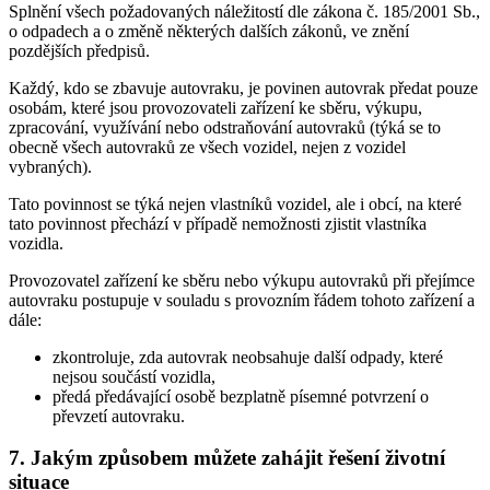
Splnění všech požadovaných náležitostí dle zákona č. 185/2001 Sb.,
o odpadech a o změně některých dalších zákonů, ve znění
pozdějších předpisů.
Každý, kdo se zbavuje autovraku, je povinen autovrak předat pouze
osobám, které jsou provozovateli zařízení ke sběru, výkupu,
zpracování, využívání nebo odstraňování autovraků (týká se to
obecně všech autovraků ze všech vozidel, nejen z vozidel
vybraných).
Tato povinnost se týká nejen vlastníků vozidel, ale i obcí, na které
tato povinnost přechází v případě nemožnosti zjistit vlastníka
vozidla.
Provozovatel zařízení ke sběru nebo výkupu autovraků při přejímce
autovraku postupuje v souladu s provozním řádem tohoto zařízení a
dále:
zkontroluje, zda autovrak neobsahuje další odpady, které
nejsou součástí vozidla,
předá předávající osobě bezplatně písemné potvrzení o
převzetí autovraku.
7. Jakým způsobem můžete zahájit řešení životní
situace