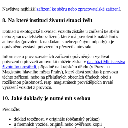
Navštivte nejbližší
zařízení ke sběru nebo zpracovatelské zařízení
.
8. Na které instituci životní situaci řešit
Doklad o ekologické likvidaci vozidla získáte u zařízení ke sběru
nebo zpracovatelského zařízení, které má povolení k nakládání s
autovraky (povolení k nakládání s nebezpečnými odpady) a je
oprávněno vystavit potvrzení o převzetí autovraku.
Informace o provozovatelích zařízení oprávněných vydávat
potvrzení o převzetí autovraků můžete získat v
databázi Ministerstva
životního prostředí
, případně na krajském úřadu (v Praze na
Magistrátu hlavního města Prahy), který dává souhlas k provozu
těchto zařízení, nebo na příslušných obecních úřadech obcí s
rozšířenou působností, resp. magistrátech provádějících trvalé
vyřazení vozidel z provozu.
10. Jaké doklady je nutné mít s sebou
Předložte:
doklad totožnosti v originále (občanský průkaz),
u firemních vozidel originál nebo ověřenou kopii