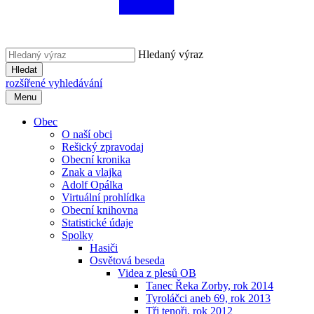
Hledaný výraz
Hledat
rozšířené vyhledávání
Menu
Obec
O naší obci
Rešický zpravodaj
Obecní kronika
Znak a vlajka
Adolf Opálka
Virtuální prohlídka
Obecní knihovna
Statistické údaje
Spolky
Hasiči
Osvětová beseda
Videa z plesů OB
Tanec Řeka Zorby, rok 2014
Tyroláčci aneb 69, rok 2013
Tři tenoři, rok 2012