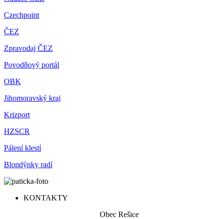
Czechpoint
ČEZ
Zpravodaj ČEZ
Povodňový portál
OBK
Jihomoravský kraj
Krizport
HZSCR
Pálení klestí
Blondýnky radí
KONTAKTY
Obec Rešice