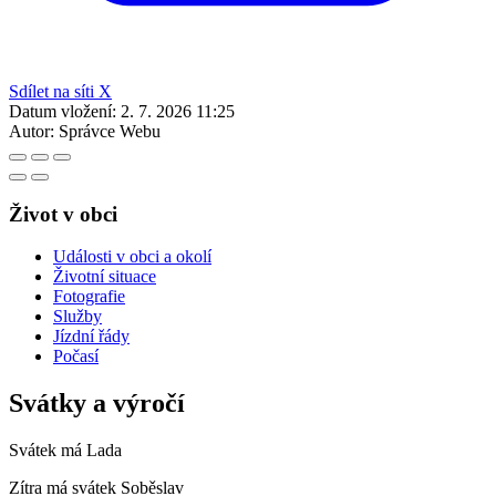
Sdílet na síti X
Datum vložení:
2. 7. 2026 11:25
Autor:
Správce Webu
Život v obci
Události v obci a okolí
Životní situace
Fotografie
Služby
Jízdní řády
Počasí
Svátky a výročí
Svátek má
Lada
Zítra má svátek
Soběslav