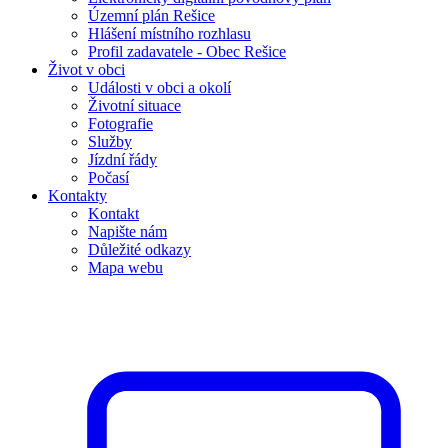
Územní plán Rešice
Hlášení místního rozhlasu
Profil zadavatele - Obec Rešice
Život v obci
Události v obci a okolí
Životní situace
Fotografie
Služby
Jízdní řády
Počasí
Kontakty
Kontakt
Napište nám
Důležité odkazy
Mapa webu