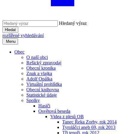
Hledaný výraz
Hledat
rozšířené vyhledávání
Menu
Obec
O naší obci
Rešický zpravodaj
Obecní kronika
Znak a vlajka
Adolf Opálka
Virtuální prohlídka
Obecní knihovna
Statistické údaje
Spolky
Hasiči
Osvětová beseda
Videa z plesů OB
Tanec Řeka Zorby, rok 2014
Tyroláčci aneb 69, rok 2013
Tři tenoři, rok 2012