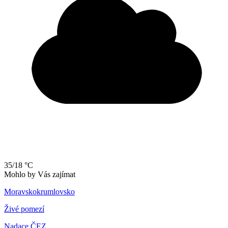
35/18 °C
Mohlo by Vás zajímat
Moravskokrumlovsko
Živé pomezí
Nadace ČEZ