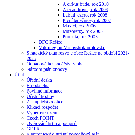
A cirkus bude, rok 2010
Alexandrovci, rok 2009
Labutí jezero, rok 2008
Pivní tanečnice, rok 2007
Maxíci, rok 2006
Mužoretky, rok 2005
Poupata, rok 2003
DFC Rešice
Mikroregion Moravskokrumlovsko
Strategický plán rozvoje obce Rešice na období 2021-
2025
Odpadové hospodářství v obci
Národní plán obnovy
Úřad
Úřední deska
E-podatelna
Povinné informace
Úřední hodiny
Zastupitelstvo obce
Klikací rozpočet
Výběrové řízení
Czech POINT
Ověřování listin a podpisů
GDPR
Elektronický digitální povodňový plán