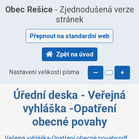
Obec Rešice
- Zjednodušená verze
stránek
Přepnout na standardní web
Zpět na úvod
Nastavení velikosti písma
—
+
Úřední deska - Veřejná
vyhláška -Opatření
obecné povahy
Veřejná vyhláška-Opatření obecné povahy.pdf